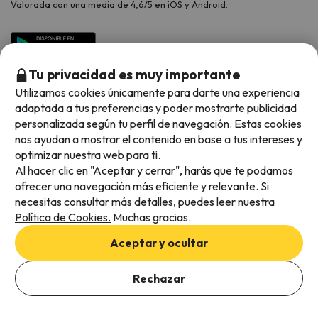
Valorada con una media de 4,6/5 en iOS y Android.
Tu privacidad es muy importante
Utilizamos cookies únicamente para darte una experiencia
adaptada a tus preferencias y poder mostrarte publicidad
personalizada según tu perfil de navegación. Estas cookies
nos ayudan a mostrar el contenido en base a tus intereses y
optimizar nuestra web para ti.
Métodos de pago disponibles
Al hacer clic en "Aceptar y cerrar", harás que te podamos
ofrecer una navegación más eficiente y relevante. Si
necesitas consultar más detalles, puedes leer nuestra
Política de Cookies.
Muchas gracias.
Condiciones generales
Aceptar y ocultar
Privacidad de datos
Añade las fechas para comprobar la disponibilidad
Política de cookies
Rechazar
Añadir fechas
Viajes para ti S.L.U. Copyright © Esquiades.com 2002-2026