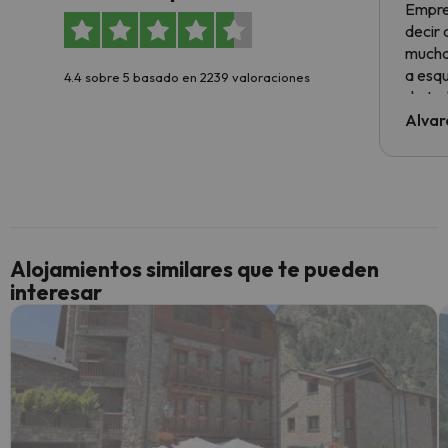
Empre
decir
muchas
a esqu
4.4 sobre 5 basado en 2239 valoraciones
de tod
al cli
Alvar
he ten
culpa 
inmobi
y un t
cancel
cance
Alojamientos similares que te pueden
perfe
interesar
diner
Recom
vacaci
esquia
extra
yo.