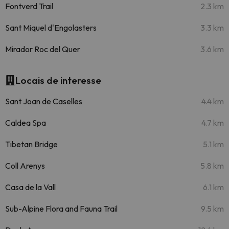
Fontverd Trail
2.3 km
Sant Miquel d'Engolasters
3.3 km
Mirador Roc del Quer
3.6 km
Locais de interesse
Sant Joan de Caselles
4.4 km
Caldea Spa
4.7 km
Tibetan Bridge
5.1 km
Coll Arenys
5.8 km
Casa de la Vall
6.1 km
Sub-Alpine Flora and Fauna Trail
9.5 km