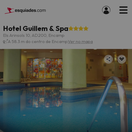
Hotel Guillem & Spa
Els Arinsols 10, AD200, Encamp
A 58.3 m do centro de Encamp
Ver no mapa