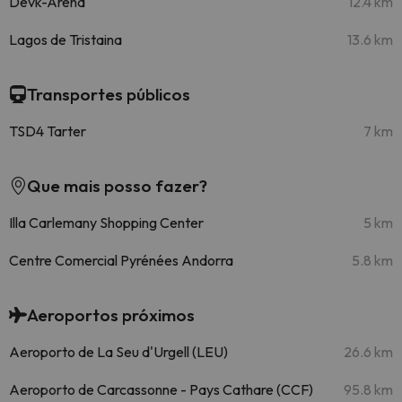
Devk-Arena
12.4 km
Lagos de Tristaina
13.6 km
Transportes públicos
TSD4 Tarter
7 km
Que mais posso fazer?
Illa Carlemany Shopping Center
5 km
Centre Comercial Pyrénées Andorra
5.8 km
Aeroportos próximos
Aeroporto de La Seu d'Urgell (LEU)
26.6 km
Aeroporto de Carcassonne - Pays Cathare (CCF)
95.8 km