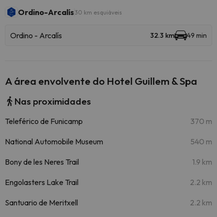
Ordino-Arcalís
30 km esquiáveis
Ordino - Arcalís
32.3 km
49 min
A área envolvente do Hotel Guillem & Spa
Nas proximidades
Teleférico de Funicamp
370 m
National Automobile Museum
540 m
Bony de les Neres Trail
1.9 km
Engolasters Lake Trail
2.2 km
Santuario de Meritxell
2.2 km