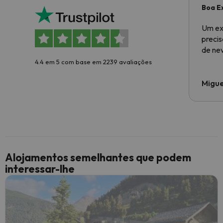
Boa E
Um ex
preci
de ne
4.4 em 5 com base em 2239 avaliações
Migue
Alojamentos semelhantes que podem
interessar-lhe