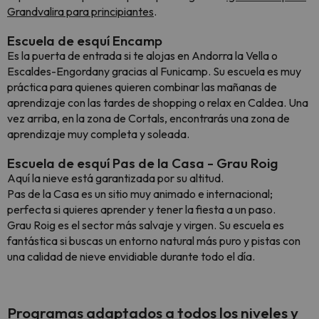
Grandvalira para principiantes
.
Escuela de esquí Encamp
Es la puerta de entrada si te alojas en Andorra la Vella o
Escaldes-Engordany gracias al Funicamp. Su escuela es muy
práctica para quienes quieren combinar las mañanas de
aprendizaje con las tardes de shopping o relax en Caldea. Una
vez arriba, en la zona de Cortals, encontrarás una zona de
aprendizaje muy completa y soleada.
Escuela de esquí Pas de la Casa - Grau Roig
Aquí la nieve está garantizada por su altitud.
Pas de la Casa es un sitio muy animado e internacional;
perfecta si quieres aprender y tener la fiesta a un paso.
Grau Roig es el sector más salvaje y virgen. Su escuela es
fantástica si buscas un entorno natural más puro y pistas con
una calidad de nieve envidiable durante todo el día.
Programas adaptados a todos los niveles y