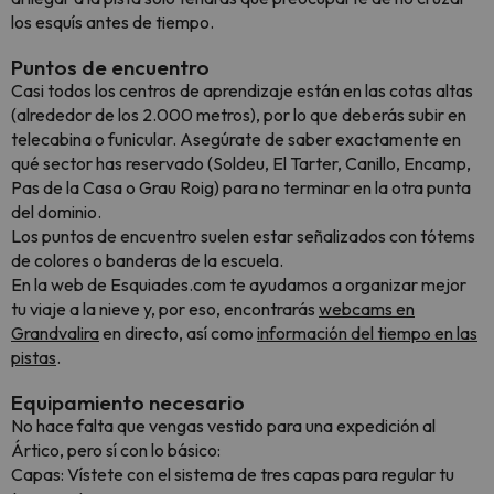
los esquís antes de tiempo.
Puntos de encuentro
Casi todos los centros de aprendizaje están en las cotas altas
(alrededor de los 2.000 metros), por lo que deberás subir en
telecabina o funicular. Asegúrate de saber exactamente en
qué sector has reservado (Soldeu, El Tarter, Canillo, Encamp,
Pas de la Casa o Grau Roig) para no terminar en la otra punta
del dominio.
Los puntos de encuentro suelen estar señalizados con tótems
de colores o banderas de la escuela.
En la web de Esquiades.com te ayudamos a organizar mejor
tu viaje a la nieve y, por eso, encontrarás
webcams en
Grandvalira
en directo, así como
información del tiempo en las
pistas
.
Equipamiento necesario
No hace falta que vengas vestido para una expedición al
Ártico, pero sí con lo básico:
Capas: Vístete con el sistema de tres capas para regular tu