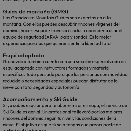
Guías de montaña (GMG)
Los Grandvalira Mountain Guides son expertos en alta
montaña. Con ellos puedes descubrir rincones vírgenes del
dominio, hacer esquí de travesía o incluso aprender a usar el
equipo de seguridad (ARVA, pala y sonda). Es la mejor
experiencia para los que quieren sentir la libertad total.
Esquí adaptado
Grandvalira también cuenta con una sección especializada en
esquí adaptado con instructores formados y material
específico. Todo pensado para que las personas con movilidad
reducida o necesidades especiales puedan disfrutar de la
nieve con total seguridad y autonomía.
Acompañamiento y Ski Guide
Si ya sabes esquiar pero te aburre mirar el mapa, el servicio de
Ski Guide es genial. Un profesional te llevará por los mejores
rincones del dominio según tu nivel y las condiciones de la
nieve. El objetivo es que tú solo tengas que preocuparte de