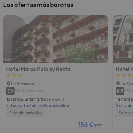
Las ofertas más baratas
Hotel Marco Polo by Nexta
Hotel 
La Massana
La Cor
7.9
8.5
8948 opiniones
439 
12/12/26 al 13/12/26
(1 noche)
12/12/26
2 días de forfait en
Grandvalira
2 días de
Solo alojamiento
Solo al
156 €
/pers.