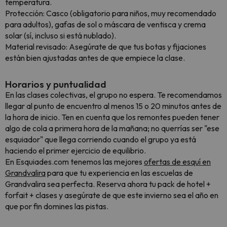
temperatura.
Protección: Casco (obligatorio para niños, muy recomendado
para adultos), gafas de sol o máscara de ventisca y crema
solar (sí, incluso si está nublado).
Material revisado: Asegúrate de que tus botas y fijaciones
están bien ajustadas antes de que empiece la clase.
Horarios y puntualidad
En las clases colectivas, el grupo no espera. Te recomendamos
llegar al punto de encuentro al menos 15 o 20 minutos antes de
la hora de inicio. Ten en cuenta que los remontes pueden tener
algo de cola a primera hora de la mañana; no querrías ser "ese
esquiador" que llega corriendo cuando el grupo ya está
haciendo el primer ejercicio de equilibrio.
En Esquiades.com tenemos las mejores
ofertas de esquí en
Grandvalira
para que tu experiencia en las escuelas de
Grandvalira sea perfecta. Reserva ahora tu pack de hotel +
forfait + clases y asegúrate de que este invierno sea el año en
que por fin domines las pistas.