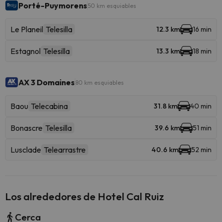
Porté-Puymorens
50 km esquiables
Le Planeil
Telesilla
12.3 km
16 min
Estagnol
Telesilla
13.3 km
18 min
AX 3 Domaines
80 km esquiables
Baou
Telecabina
31.8 km
40 min
Bonascre
Telesilla
39.6 km
51 min
Lusclade
Telearrastre
40.6 km
52 min
Los alrededores de Hotel Cal Ruiz
Cerca