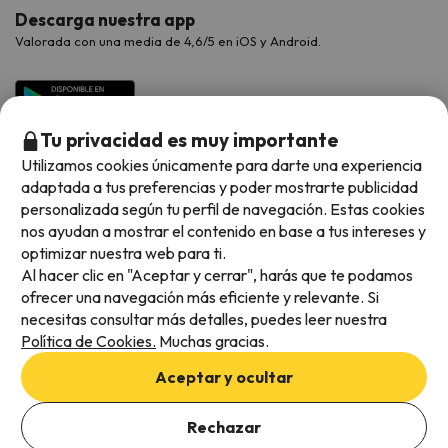
Descarga nuestra app
Valorada con una media de 4,6/5 en iOS y Android.
Tu privacidad es muy importante
Utilizamos cookies únicamente para darte una experiencia
adaptada a tus preferencias y poder mostrarte publicidad
personalizada según tu perfil de navegación. Estas cookies
nos ayudan a mostrar el contenido en base a tus intereses y
optimizar nuestra web para ti.
Métodos de pago disponibles
Al hacer clic en "Aceptar y cerrar", harás que te podamos
ofrecer una navegación más eficiente y relevante. Si
necesitas consultar más detalles, puedes leer nuestra
Política de Cookies.
Muchas gracias.
Condiciones generales
Aceptar y ocultar
Privacidad de datos
Añade las fechas para comprobar la disponibilidad
Política de cookies
Rechazar