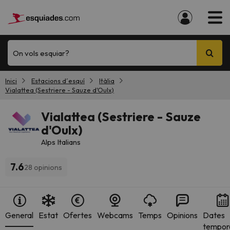
On vols esquiar?
Inici
Estacions d´esquí
Itàlia
Vialattea (Sestriere - Sauze d'Oulx)
Vialattea (Sestriere - Sauze
d'Oulx)
Alps Italians
7.6
28 opinions
General
Estat
Ofertes
Webcams
Temps
Opinions
Dates
tempor