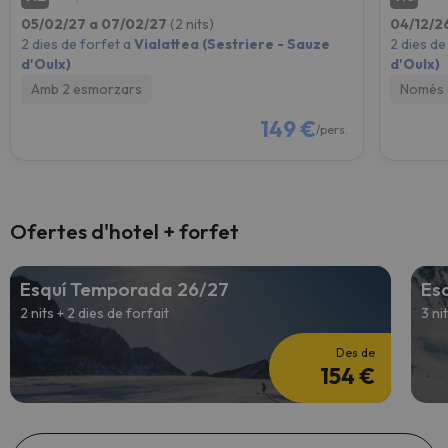
05/02/27 a 07/02/27
(2 nits)
04/12/2
2 dies de forfet a
Vialattea (Sestriere - Sauze
2 dies de
d'Oulx)
d'Oulx)
Amb 2 esmorzars
Només 
149 €
/pers.
Ofertes d'hotel + forfet
Esquí Temporada 26/27
Es
2 nits + 2 dies de forfait
3 ni
Des de
154 €