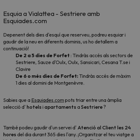
Esquia a Vialattea - Sestriere amb
Esquiades.com
Depenent dels dies d'esquí que reserveu, podreu esquiar i
gaudir de la neu en diferents dominis, us ho detallem a
continuació!
De 2 a 5 dies de Forfet
: Tindràs accés als sectors de
Sestriere, Sauze d'Oulx, Oulx, Sansicari, Cesana T.se i
Clavire
De 6 o més dies de Forfet:
Tindràs accés de màxim
1 dies al domini de Montgenèvre.
Sabies que a
Esquiades.com
pots triar entre una àmplia
selecció d'
hotels
i
apartaments
a
Sestriere
?
També podeu gaudir d'un servei d'
Atenció al Client les 24
hores
del dia durant 365 dies l'any. ¡Organitzar el teu viatge a