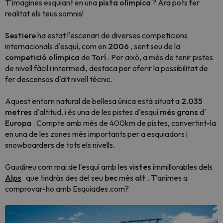
T'imagines esquiant en una
pista olímpica
? Ara pots fer
realitat els teus somnis!
Sestiere
ha estat l'escenari de diverses competicions
internacionals d'esquí, com en
2006
, sent seu de la
competició olímpica
de
Torí
. Per això, a més de tenir pistes
de nivell fàcil i intermedi, destaca per oferir la possibilitat de
fer descensos d'alt nivell tècnic.
Aquest entorn natural de bellesa única està situat a
2.035
metres
d'altitud, i és una de les pistes d'esquí
més grans
d'
Europa
. Compte amb més de 400km de pistes, convertint-la
en una de les zones més importants per a esquiadors i
snowboarders de tots els nivells.
Gaudireu com mai de l'esquí amb les
vistes
immillorables dels
Alps
que tindràs des del seu
bec
més
alt
.
T'animes a
comprovar-ho amb Esquiades.com?