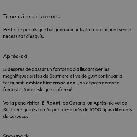
Trineus i motos de neu
Perfecte per als que busquen una activitat emocionant sense
necessitat d'esquís.
Après-ski
Si després de passar un fantàstic dia lliscant per les
magnífiques pistes de Sestriere et ve de gust continuar la
festa amb
ambient internacional
, no et pots perdre el
fantàstic Après-ski que s'ofereix!
Val la pena visitar
'El Rouet'
de Cesana, un Après-ski veí de
Sestriere que és famós per oferir més de 1000 tipus diferents
de cervesa.
Snowpark