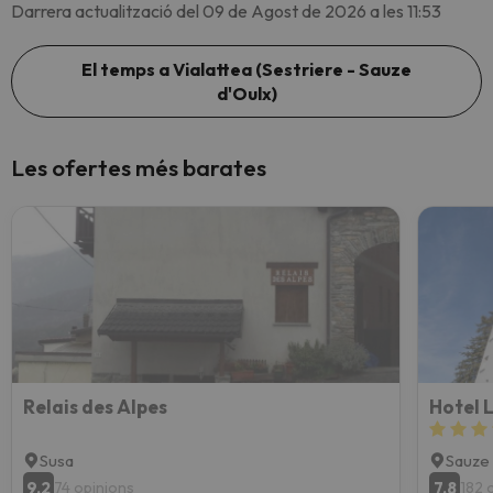
Darrera actualització del 09 de Agost de 2026 a les 11:53
El temps a Vialattea (Sestriere - Sauze
d'Oulx)
Les ofertes més barates
Relais des Alpes
Hotel 
Susa
Sauze 
9.2
7.8
74 opinions
182 