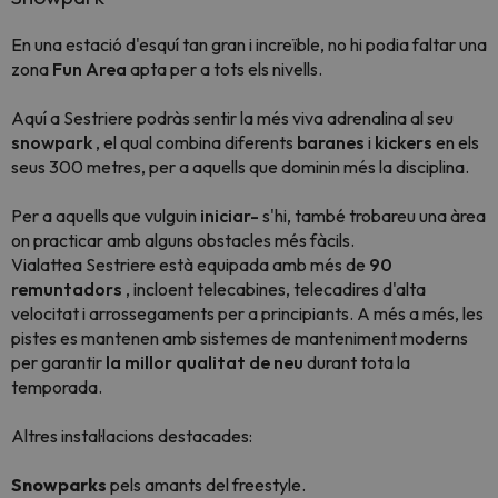
En una estació d'esquí tan gran i increïble, no hi podia faltar una
zona
Fun Area
apta per a tots els nivells.
Aquí a Sestriere podràs sentir la més viva adrenalina al seu
snowpark
, el qual combina diferents
baranes
i
kickers
en els
seus 300 metres, per a aquells que dominin més la disciplina.
Per a aquells que vulguin
iniciar-
s'hi, també trobareu una àrea
on practicar amb alguns obstacles més fàcils.
Vialattea Sestriere està equipada amb més de
90
remuntadors
, incloent telecabines, telecadires d'alta
velocitat i arrossegaments per a principiants. A més a més, les
pistes es mantenen amb sistemes de manteniment moderns
per garantir
la millor qualitat de neu
durant tota la
temporada.
Altres instal·lacions destacades:
Snowparks
pels amants del freestyle.