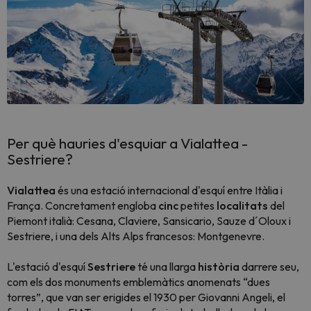
Per què hauries d'esquiar a Vialattea -
Sestriere?
Vialattea
és una estació internacional d'esquí entre Itàlia i
França. Concretament engloba
cinc
petites
localitats
del
Piemont italià: Cesana, Claviere, Sansicario, Sauze d´Oloux i
Sestriere, i una dels Alts Alps francesos: Montgenevre.
L'estació d'esquí
Sestriere
té una llarga
història
darrere seu,
com els dos monuments emblemàtics anomenats “dues
torres”, que van ser erigides el 1930 per Giovanni Angeli, el