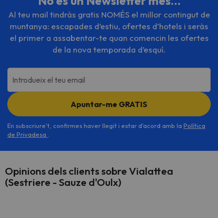
No és un Newsletter més…
Al teu mail tindràs gratis NOMÉS el millor contingut de
muntanya: escapades d’estiu, ofertes d’hotels i seràs
el primer a assabentar-te quan comencin les ofertes
de la nova temporada d’esquí.
Introdueix el teu email
Apuntar-me GRATIS
En subscriure't, confirmes haver llegit i estar d'acord amb la
Política
de Privadesa
.
Opinions dels clients sobre Vialattea
(Sestriere - Sauze d'Oulx)