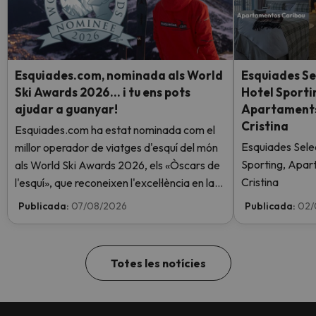
Esquiades.com, nominada als World
Esquiades Se
Ski Awards 2026… i tu ens pots
Hotel Sporti
ajudar a guanyar!
Apartaments 
Cristina
Esquiades.com ha estat nominada com el
Esquiades Sele
millor operador de viatges d'esquí del món
Sporting, Apar
als World Ski Awards 2026, els «Òscars de
Cristina
l'esquí», que reconeixen l'excel·lència en la
indústria de l'esquí. Vota ara i ajuda'ns a
Publicada:
07/08/2026
Publicada:
02/
arribar al capdamunt!
Totes les notícies