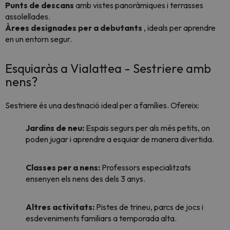
Punts de descans
amb vistes panoràmiques i terrasses
assolellades.
Àrees designades per a debutants
, ideals per aprendre
en un entorn segur.
Esquiaràs a Vialattea - Sestriere amb
nens?
Sestriere és una destinació ideal per a famílies. Ofereix:
Jardins de neu:
Espais segurs per als més petits, on
poden jugar i aprendre a esquiar de manera divertida.
Classes per a nens:
Professors especialitzats
ensenyen els nens des dels 3 anys.
Altres activitats:
Pistes de trineu, parcs de jocs i
esdeveniments familiars a temporada alta.