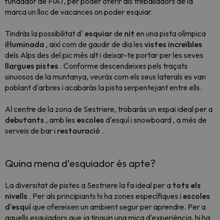
fundador de FIAT, per poder oferir als treballadors de la
marca un lloc de vacances on poder esquiar.
Tindràs la possibilitat d'
esquiar
de
nit
en una pista olímpica
il·luminada
, així com de gaudir de dia les
vistes increïbles
dels Alps des del pic més alt i deixar-te portar per les seves
llargues pistes
. Conforme descendeixes pels traçats
sinuosos de la muntanya, veuràs com els seus laterals es van
poblant d'arbres i acabaràs la pista serpentejant entre ells.
Al centre de la zona de Sestriere, trobaràs un espai ideal per a
debutants
, amb les
escoles
d'esquí i snowboard , a més de
serveis de bar i
restauració
.
Quina mena d'esquiador és apte?
La diversitat de pistes a Sestriere la fa ideal per a
tots els
nivells
. Per als principiants hi ha zones específiques i
escoles
d'esquí
que ofereixen un ambient segur per aprendre. Per a
aquells esquiadors que ja tinguin una mica d'experiència, hi ha