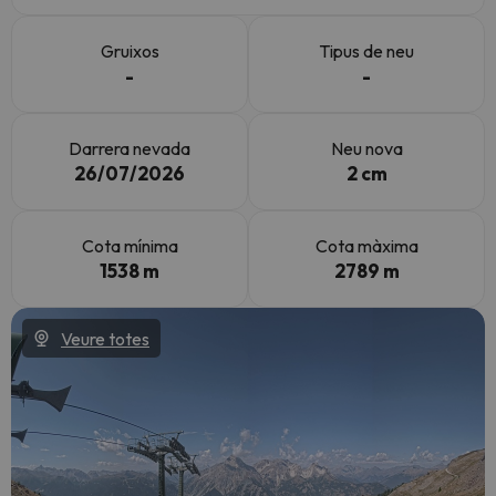
Gruixos
Tipus de neu
-
-
Darrera nevada
Neu nova
26/07/2026
2 cm
Cota mínima
Cota màxima
1538 m
2789 m
Veure totes