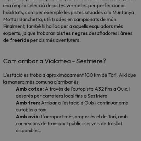
una àmplia selecció de pistes vermelles per perfeccionar
habilitats, com per exemple les pistes situades a la Muntanya
Motta i Banchetta, utilitzades en campionats de món.
Finalment, també hi ha lloc per a aquells esquiadors més
experts, ja que trobaran
pistes negres
desafiadores i àrees
de
freeride
per als més aventurers.
Com arribar a Vialattea - Sestriere?
L'estació es troba a aproximadament 100 km de Torí. Així que
la manera més comuna d'arribar és:
Amb cotxe:
A través de l'autopista A32 fins a Oulx, i
després per carretera local fins a Sestriere.
Amb tren:
Arribar a l'estació d'Oulx i continuar amb
autobús o taxi.
Amb avió:
L'aeroport més proper és el de Torí, amb
connexions de transport públic i serveis de trasllat
disponibles.