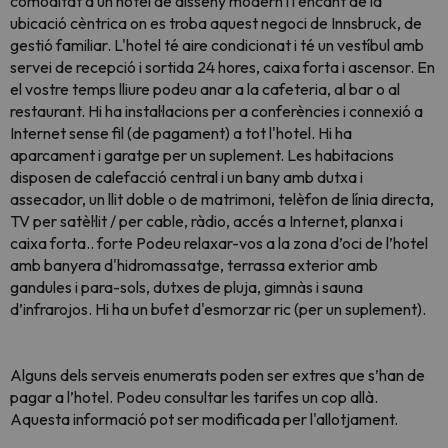
comoditat d’un hotel de disseny modern i l’encant de la
ubicació cèntrica on es troba aquest negoci de Innsbruck, de
gestió familiar. L'hotel té aire condicionat i té un vestíbul amb
servei de recepció i sortida 24 hores, caixa forta i ascensor. En
el vostre temps lliure podeu anar a la cafeteria, al bar o al
restaurant. Hi ha instal·lacions per a conferències i connexió a
Internet sense fil (de pagament) a tot l'hotel. Hi ha
aparcament i garatge per un suplement. Les habitacions
disposen de calefacció central i un bany amb dutxa i
assecador, un llit doble o de matrimoni, telèfon de línia directa,
TV per satèl·lit / per cable, ràdio, accés a Internet, planxa i
caixa forta.. forte Podeu relaxar-vos a la zona d’oci de l’hotel
amb banyera d'hidromassatge, terrassa exterior amb
gandules i para-sols, dutxes de pluja, gimnàs i sauna
d’infrarojos. Hi ha un bufet d'esmorzar ric (per un suplement).
Alguns dels serveis enumerats poden ser extres que s’han de
pagar a l’hotel. Podeu consultar les tarifes un cop allà.
Aquesta informació pot ser modificada per l'allotjament.