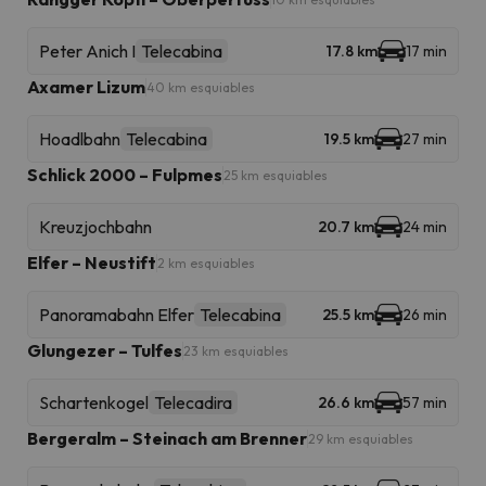
Peter Anich I
Telecabina
17.8 km
17 min
Axamer Lizum
40 km esquiables
Hoadlbahn
Telecabina
19.5 km
27 min
Schlick 2000 – Fulpmes
25 km esquiables
Kreuzjochbahn
20.7 km
24 min
Elfer – Neustift
2 km esquiables
Panoramabahn Elfer
Telecabina
25.5 km
26 min
Glungezer – Tulfes
23 km esquiables
Schartenkogel
Telecadira
26.6 km
57 min
Bergeralm – Steinach am Brenner
29 km esquiables