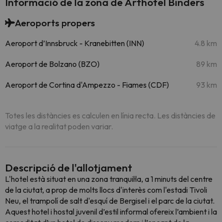
Informació de la zona de Arthotel Binders
Aeroports propers
Aeroport d’Innsbruck - Kranebitten (INN)
4.8 km
Aeroport de Bolzano (BZO)
89 km
Aeroport de Cortina d'Ampezzo - Fiames (CDF)
93 km
Totes les distàncies es calculen en línia recta. Les distàncies de
viatge a la realitat poden variar.
Descripció de l'allotjament
L'hotel està situat en una zona tranquil·la, a 1 minuts del centre
de la ciutat, a prop de molts llocs d'interès com l'estadi Tivoli
Neu, el trampolí de salt d'esquí de Bergisel i el parc de la ciutat.
Aquest hotel i hostal juvenil d’estil informal ofereix l’ambient i la