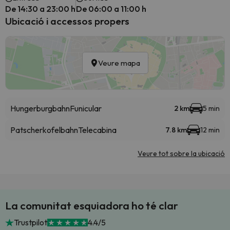
De 14:30 a 23:00 h
De 06:00 a 11:00 h
Ubicació i accessos propers
Veure mapa
Hungerburgbahn
Funicular
2 km
5 min
Patscherkofelbahn
Telecabina
7.8 km
12 min
Veure tot sobre la ubicació
La comunitat esquiadora ho té clar
Trustpilot
4.4/5