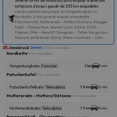
Amb el forfet de Innsbruck pots esquiar a diverses
estacions d'esquí i gaudir de 333 km esquiables
L'accés a pistes més proper és Hungerburgbahn a
Nordkette. A més podràs esquiar a Nordkette,
Patscherkofel, Muttereralm – Mutters/Götzens, Rangger
Köpfl – Oberperfuss, Axamer Lizum, Schlick 2000 –
Fulpmes, Elfer – Neustift, Glungezer – Tulfes, Bergeralm –
Steinach am Brenner, Kühtai, Stubai i Hochoetz - Oetz.
Innsbruck
Domini
333 km esquiables
Nordkette
13 km esquiables
Hungerburgbahn
Funicular
2 km
5 min
Patscherkofel
19 km esquiables
Patscherkofelbahn
Telecabina
7.8 km
12 min
Muttereralm – Mutters/Götzens
16 km esquiables
Muttereralmbahn
Telecabina
7.9 km
14 min
Rangger Köpfl – Oberperfuss
10 km esquiables