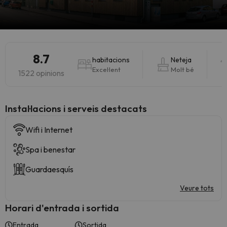
8.7
habitacions
Neteja
Excel·lent
Molt bé
1522 opinions
Instal·lacions i serveis destacats
Wifi i Internet
Spa i benestar
Guardaesquís
Veure tots
Horari d'entrada i sortida
Entrada
Sortida