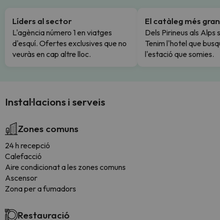
Líders al sector
El catàleg més gran
L'agència número 1 en viatges
Dels Pirineus als Alps 
d'esquí. Ofertes exclusives que no
Tenim l'hotel que busq
veuràs en cap altre lloc.
l'estació que somies.
Instal·lacions i serveis
Zones comuns
24 h recepció
Calefacció
Aire condicionat a les zones comuns
Ascensor
Zona per a fumadors
Restauració