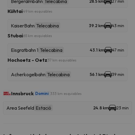
Bergeralmbahn
Telecabina
28.5 km
27 min
Kühtai
49 km esquiables
KaiserBahn
Telecabina
39.2 km
43 min
Stubai
65 km esquiables
Eisgratbahn 1
Telecabina
43.1 km
47 min
Hochoetz - Oetz
37 km esquiables
Acherkogelbahn
Telecabina
56.1 km
39 min
Innsbruck
Domini
333 km esquiables
Area Seefeld
Estació
24.8 km
23 min