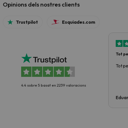
Opinions dels nostres clients
Trustpilot
Esquiades.com
Tot p
Tot p
4.4 sobre 5 basat en 2239 valoracions
Edua