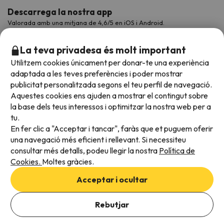
Descarrega la nostra app
Valorada amb una mitjana de 4,6/5 en iOS i Android.
La teva privadesa és molt important
Utilitzem cookies únicament per donar-te una experiència
adaptada a les teves preferències i poder mostrar
publicitat personalitzada segons el teu perfil de navegació.
Aquestes cookies ens ajuden a mostrar el contingut sobre
la base dels teus interessos i optimitzar la nostra web per a
tu.
En fer clic a "Acceptar i tancar", faràs que et puguem oferir
Acceptem
una navegació més eficient i rellevant. Si necessiteu
consultar més detalls, podeu llegir la nostra
Política de
Cookies.
Moltes gràcies.
Condicions generals
Acceptar i ocultar
Privadesa de dades
Afegeix les dates per comprovar la disponibilitat
Política de cookies
Rebutjar
Afegir dates
Viajes para ti S.L.U. Copyright © Esquiades.com 2002-2026