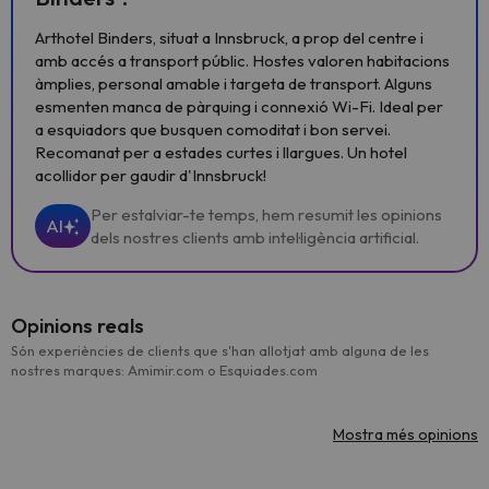
Arthotel Binders, situat a Innsbruck, a prop del centre i
amb accés a transport públic. Hostes valoren habitacions
àmplies, personal amable i targeta de transport. Alguns
esmenten manca de pàrquing i connexió Wi-Fi. Ideal per
a esquiadors que busquen comoditat i bon servei.
Recomanat per a estades curtes i llargues. Un hotel
acollidor per gaudir d'Innsbruck!
Per estalviar-te temps, hem resumit les opinions
AI
dels nostres clients amb intel·ligència artificial.
Opinions reals
Són experiències de clients que s'han allotjat amb alguna de les
nostres marques: Amimir.com o Esquiades.com
Mostra més opinions