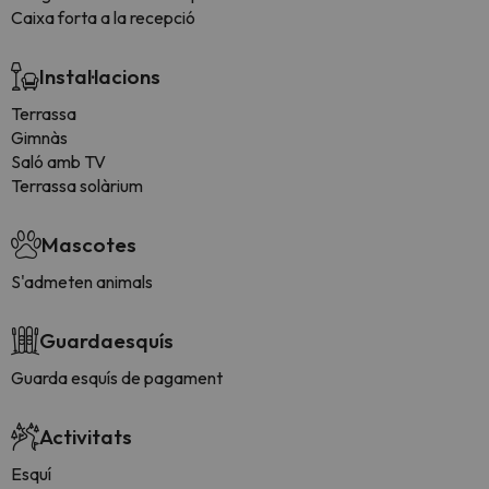
Caixa forta a la recepció
Instal·lacions
Terrassa
Gimnàs
Saló amb TV
Terrassa solàrium
Mascotes
S'admeten animals
Guardaesquís
Guarda esquís de pagament
Activitats
Esquí