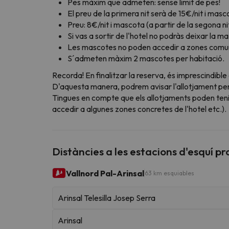
Pes màxim que admeten: sense límit de pes!
El preu de la primera nit serà de 15€/nit i masc
Preu: 8€/nit i mascota (a partir de la segona ni
Si vas a sortir de l'hotel no podràs deixar la ma
Les mascotes no poden accedir a zones comun
S´admeten màxim 2 mascotes per habitació.
Recorda! En finalitzar la reserva, és imprescindible
D'aquesta manera, podrem avisar l'allotjament perqu
Tingues en compte que els allotjaments poden teni
accedir a algunes zones concretes de l'hotel etc.).
Distàncies a les estacions d'esquí p
Vallnord Pal-Arinsal
63 km esquiables
Arinsal Telesilla Josep Serra
Arinsal