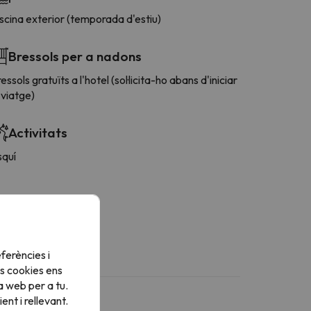
scina exterior (temporada d'estiu)
Bressols per a nadons
essols gratuïts a l'hotel (sol·licita-ho abans d'iniciar
 viatge)
Activitats
squí
ferències i
s cookies ens
a web per a tu.
nt i rellevant.