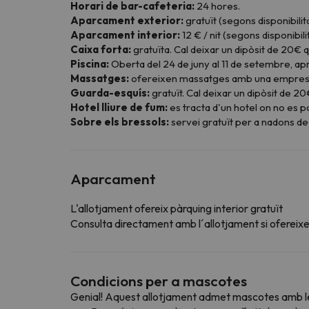
Horari de bar-cafeteria:
24 hores.
Aparcament exterior:
gratuït (segons disponibilita
Aparcament interior:
12 € / nit (segons disponibilit
Caixa forta:
gratuïta. Cal deixar un dipòsit de 20€ q
Piscina:
Oberta del 24 de juny al 11 de setembre, apr
Massatges:
ofereixen massatges amb una empresa e
Guarda-esquís:
gratuït. Cal deixar un dipòsit de 20
Hotel lliure de fum:
es tracta d'un hotel on no es p
Sobre els bressols:
servei gratuït per a nadons de 
Aparcament
L'allotjament ofereix pàrquing interior gratuït
Consulta directament amb l´allotjament si ofereixen
Condicions per a mascotes
Genial! Aquest allotjament admet mascotes amb le