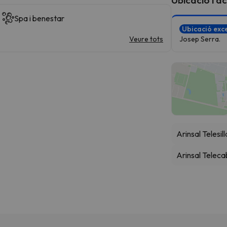
Spa i benestar
Ubicació exce
Veure tots
Josep Serra.
Arinsal Telesil
Arinsal Teleca