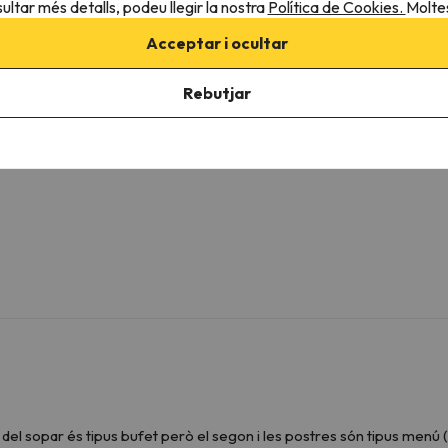
ultar més detalls, podeu llegir la nostra
Política de Cookies.
Moltes
e la tipologia d'habitació.
Acceptar i ocultar
Bany
Rebutjar
Banyera
Lavabo
Amenities
del sopar és tipus bufet però el segon i les postres són tipus menú (