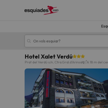
Esq
Hotel Xalet Verdú
Esquí
Escapades
Prat del Verdú s/n, Ctra.Gral.d'Arinsal
A 18 m del ce
!Vaja! No hem trobat resultats que coincideixi