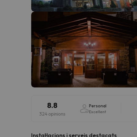
Vaja! Sembla que el nostre cercador ha perdut 
8.8
Personal
Excel·lent
324 opinions
Instal·lacions i serveis destacats