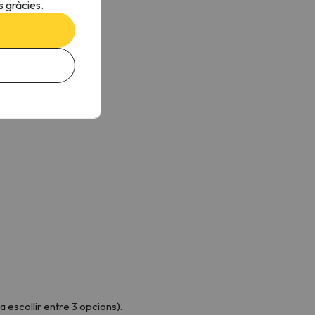
 gràcies.
a escollir entre 3 opcions).