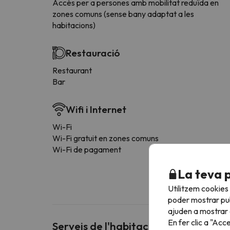
Accés per a persones amb mobilitat reduïda en
zones comuns (sense bany adaptat a les
habitacions)
Restauració
Restaurant
Bar
Wifi i Internet
Wi-Fi
Wi-Fi gratuit en zones comuns
Wi-Fi de pagament
La teva 
Utilitzem cookies
poder mostrar pub
ajuden a mostrar e
En fer clic a "Acc
Serveis de l'habitació