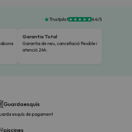
Trustpilot
4.4/5
Garantia Total
i abona
Garantia de neu, cancel·lació flexible i
atenció 24h.
Guardaesquís
uarda esquís de pagament
piscines