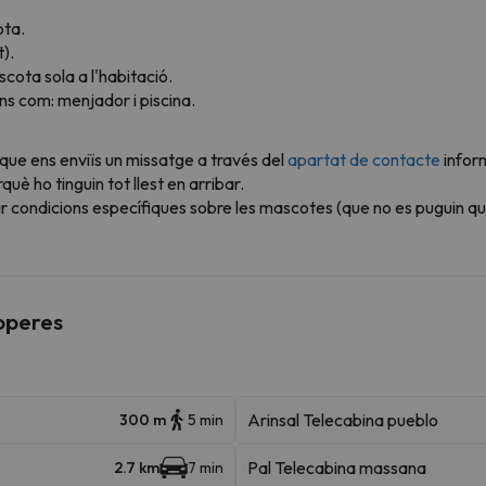
ota.
t).
scota sola a l'habitació.
s com: menjador i piscina.
 que ens enviïs un missatge a través del
apartat de contacte
infor
è ho tinguin tot llest en arribar.
r condicions específiques sobre les mascotes (que no es puguin qu
roperes
Arinsal Telecabina pueblo
300 m
5 min
Pal Telecabina massana
2.7 km
7 min