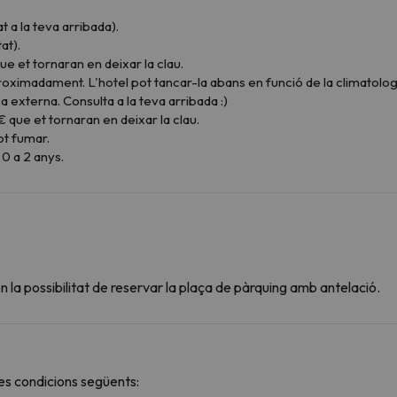
t a la teva arribada).
at).
ue et tornaran en deixar la clau.
oximadament. L'hotel pot tancar-la abans en funció de la climatologia
xterna. Consulta a la teva arribada :)
€ que et tornaran en deixar la clau.
ot fumar.
0 a 2 anys.
 la possibilitat de reservar la plaça de pàrquing amb antelació.
s condicions següents: