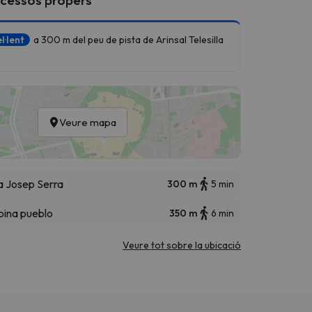
l·lent
a 300 m del peu de pista de Arinsal Telesilla
Veure mapa
la Josep Serra
300 m
5 min
bina pueblo
350 m
6 min
Veure tot sobre la ubicació