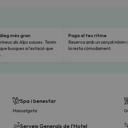
tàleg més gran
Paga al teu ritme
rineus als Alps suisses. Tenim
Reserva amb un senyal mínim 
l que busques a l'estació que
la resta còmodament.
.
Spa i benestar
Massatgista
G
Serveis Generals de l'Hotel