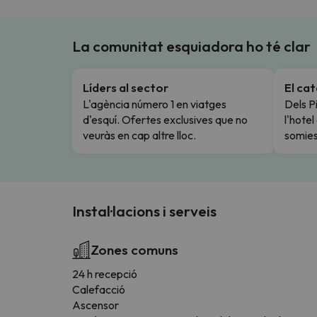
La comunitat esquiadora ho té clar
Líders al sector
El ca
L'agència número 1 en viatges
Dels Pi
d'esquí. Ofertes exclusives que no
l'hote
veuràs en cap altre lloc.
somies
Instal·lacions i serveis
Zones comuns
24 h recepció
Calefacció
Ascensor