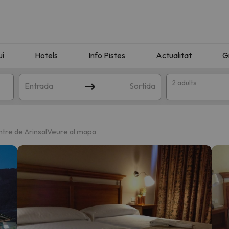
uí
Hotels
Info Pistes
Actualitat
G
2 adults
Entrada
Sortida
ntre de Arinsal
Veure al mapa
n amb la teva cerca. Intenteu modificar la destinació.