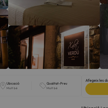
el nord. Quan trobi la seva brúixola torna.
Afegeix les d
Ubicació
Qualitat-Preu
Molt bé
Molt bé
Ubicació i a