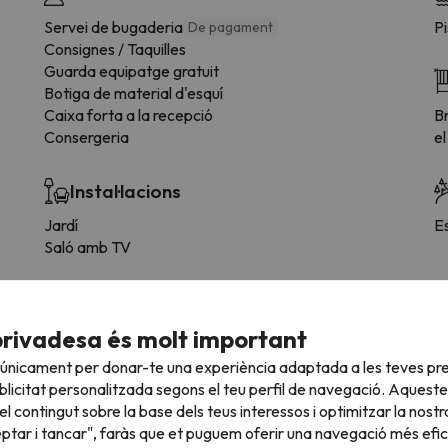
Servei de bugaderia
Pi
De pagament
Consignes / Taquilles
Guarda equipatge gratuit
Botiga de material d'esquí
Caixa forta a la recepció
Br
Consergeria
el
Instal·lacions
Jardí
E
Saló amb TV
Mascotes
privadesa és molt important
S'admeten mascotes (previa petició y pagament
directe a l'hotel)
 únicament per donar-te una experiència adaptada a les teves pre
licitat personalitzada segons el teu perfil de navegació. Aqueste
l contingut sobre la base dels teus interessos i optimitzar la nostr
eptar i tancar", faràs que et puguem oferir una navegació més eficie