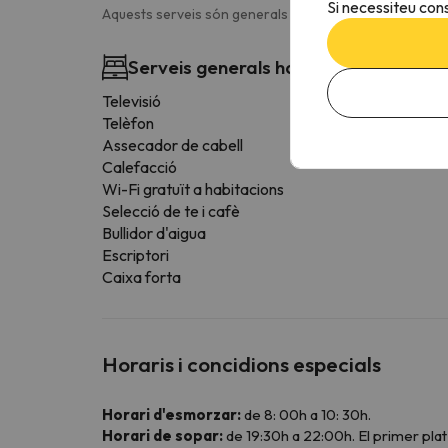
Si necessiteu cons
Aquests serveis són generals i poden variar en funció d
Serveis generals habitació
Televisió
Telèfon
Assecador de cabell
Calefacció
Wi-Fi gratuït a habitacions
Selecció de te i cafè
Bullidor d'aigua
Escriptori
Caixa forta
Horaris i concidions especials
Horari d'esmorzar:
de 8: 00h a 10: 30h.
Horari de sopar:
de 19:30h a 22:00h. El primer plat 