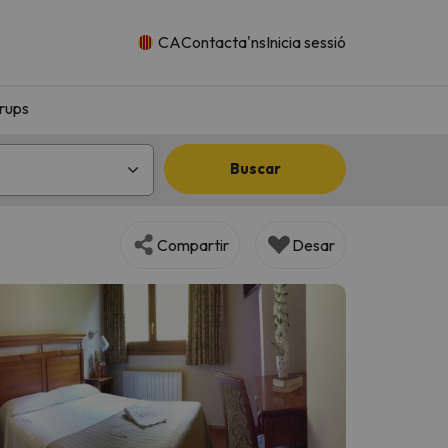
CA
Contacta'ns
Inicia sessió
rups
Buscar
Compartir
Desar