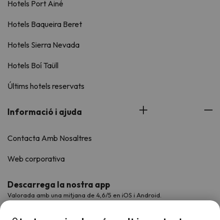
Hotels Port Ainé
Hotels Baqueira Beret
Hotels Sierra Nevada
Hotels Boí Taüll
Últims hotels reservats
Informació i ajuda
Contacta Amb Nosaltres
Web corporativa
Descarrega la nostra app
Valorada amb una mitjana de 4,6/5 en iOS i Android.