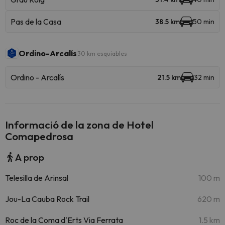
Pas de la Casa
38.5 km
50 min
Ordino-Arcalís
30 km esquiables
Ordino - Arcalís
21.5 km
32 min
Informació de la zona de Hotel
Comapedrosa
A prop
Telesilla de Arinsal
100 m
Jou-La Cauba Rock Trail
620 m
Roc de la Coma d'Erts Via Ferrata
1.5 km