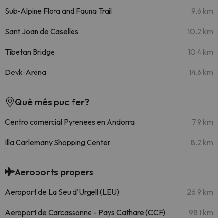
Sub-Alpine Flora and Fauna Trail
9.6 km
Sant Joan de Caselles
10.2 km
Tibetan Bridge
10.4 km
Devk-Arena
14.6 km
Què més puc fer?
Centro comercial Pyrenees en Andorra
7.9 km
Illa Carlemany Shopping Center
8.2 km
Aeroports propers
Aeroport de La Seu d'Urgell (LEU)
26.9 km
Aeroport de Carcassonne - Pays Cathare (CCF)
98.1 km