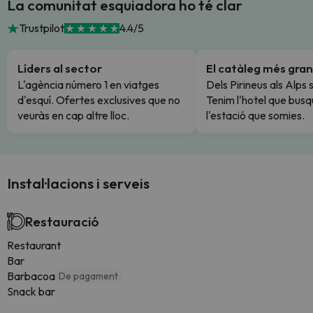
La comunitat esquiadora ho té clar
Trustpilot
4.4/5
Líders al sector
El catàleg més gran
L'agència número 1 en viatges
Dels Pirineus als Alps 
d'esquí. Ofertes exclusives que no
Tenim l'hotel que busq
veuràs en cap altre lloc.
l'estació que somies.
Instal·lacions i serveis
Restauració
Restaurant
Bar
Barbacoa
De pagament
Snack bar