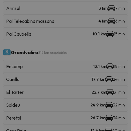
Arinsal
3 km
7 min
Pal Telecabina massana
4 km
6 min
Pal Caubella
10.1 km
15 min
Grandvalira
215 km esquiables
Encamp
13.1 km
18 min
Canillo
17.7 km
24 min
El Tarter
22.7 km
31 min
Soldeu
24.9 km
32 min
Peretol
26.7 km
34 min
Grau Roig
31.4 km
40 min