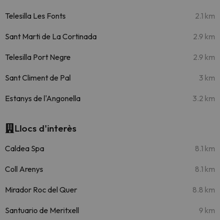
Telesilla Les Fonts
2.1 km
Sant Marti de La Cortinada
2.9 km
Telesilla Port Negre
2.9 km
Sant Climent de Pal
3 km
Estanys de l'Angonella
3.2 km
Llocs d'interès
Caldea Spa
8.1 km
Coll Arenys
8.1 km
Mirador Roc del Quer
8.8 km
Santuario de Meritxell
9 km