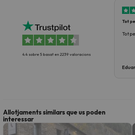
Tot p
Tot p
4.4 sobre 5 basat en 2239 valoracions
Edua
Allotjaments similars que us poden
interessar