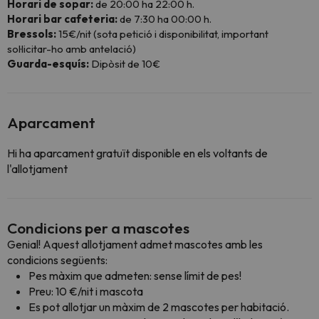
Horari de sopar:
de 20:00 ha 22:00 h.
Horari bar cafeteria:
de 7:30 ha 00:00 h.
Bressols:
15€/nit (sota petició i disponibilitat, important
sol·licitar-ho amb antelació)
Guarda-esquís:
Dipòsit de 10€
Aparcament
Hi ha aparcament gratuït disponible en els voltants de
l'allotjament
Condicions per a mascotes
Genial! Aquest allotjament admet mascotes amb les
condicions següents:
Pes màxim que admeten: sense límit de pes!
Preu: 10 €/nit i mascota
Es pot allotjar un màxim de 2 mascotes per habitació.