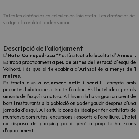
Totes les distàncies es calculen en línia recta. Les distàncies de
viatge a la realitat poden variar.
Descripció de l'allotjament
L'
Hotel Comapedrosa **
està situat a la localitat d'
Arinsal
.
Es troba pràcticament a
peu de pistes
de l´estació d´esquí de
Vallnord, i és que el
telecabina d´Arinsal és a menys de 1
metres.
Es tracta d'un
allotjament petit i senzill
, compta amb
poquetes habitacions i tracte familiar. És l'hotel ideal per als
amants de l'esquí i la natura. A l´hivern hi ha un gran ambient de
bars i restaurants a la població on poder gaudir després d´una
jornada d´esquí. A l'estiu la zona és ideal per fer activitats de
muntanya com rutes, excursions i esports a l'aire lliure. L'hotel
no disposa de pàrquing propi, però a prop hi ha zones
d'aparcament.