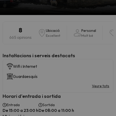
8
Ubicació
Personal
Excel·lent
Molt bé
665 opinions
Instal·lacions i serveis destacats
Wifi i Internet
Guardaesquís
Veure tots
Horari d'entrada i sortida
Entrada
Sortida
De 15:00 a 23:00 h
De 08:00 a 11:00 h