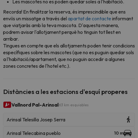
Les mascotes no es poden quedar soles a l'habitació.
Recorda! En finalitzar la reserva, és imprescindible que ens
enviïs un missatge a través del
apartat de contacte
informant
que viatjaràs amb la teva mascota. D'aquesta manera,
podrem avisar l'allotjament perquè ho tinguin tot llest en
arribar.
Tingues en compte que els allotjaments poden tenir condicions
específiques sobre les mascotes (que no es puguin quedar sols
a l'habitació/apartament, que no puguin accedir a algunes
zones concretes de l'hotel etc.).
Distàncies a les estacions d'esquí properes
Vallnord Pal-Arinsal
63 km esquiables
Arinsal Telesilla Josep Serra
Arinsal Telecabina pueblo
10 m