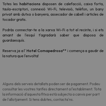
Totes les
habitacions
disposen de calefacció, caixa forta,
taula-escriptori, connexió Wi-Fi, televisió, telèfon, un bany
privat amb dutxa o banyera, assecador de cabell i articles de
tocador gratis.
Podràs connectar-te a la xarxa Wi-Fi
a tot el recinte, i si ets
amant de l'esquí t'agradarà saber que disposa de
guardaesquís.
Reserva ja a l'
Hotel Comapedrosa**
i comença a gaudir de
la natura que l'envolta!
Alguns dels serveis detallats poden ser de pagament. Podeu
consultar les vostres tarifes directament a l'establiment. Tota
la informació d'aquesta fitxa està subjecta a canvis per part
de l'allotjament. Si tens dubtes, contacta'ns.