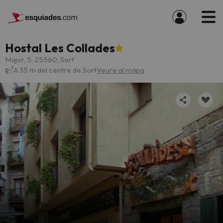
Hostal Les Collades
Major, 5, 25560, Sort
A 35 m del centre de Sort
Veure al mapa