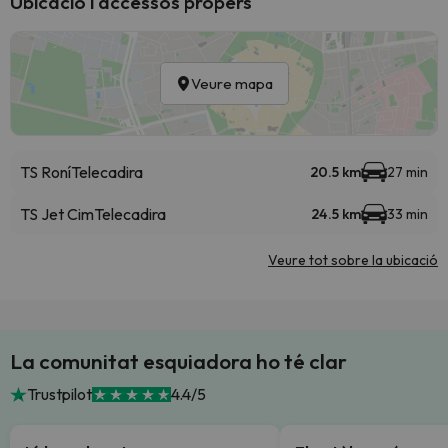
Ubicació i accessos propers
Veure mapa
TS Roní
Telecadira
20.5 km
27 min
TS Jet Cim
Telecadira
24.5 km
33 min
Veure tot sobre la ubicació
La comunitat esquiadora ho té clar
Trustpilot
4.4/5