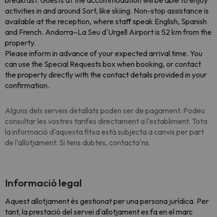
breakfast. Guests at the accommodation will be able to enjoy
activities in and around Sort, like skiing. Non-stop assistance is
available at the reception, where staff speak English, Spanish
and French. Andorra–La Seu d'Urgell Airport is 52 km from the
property.
Please inform in advance of your expected arrival time. You
can use the Special Requests box when booking, or contact
the property directly with the contact details provided in your
confirmation.
Alguns dels serveis detallats poden ser de pagament. Podeu
consultar les vostres tarifes directament a l'establiment. Tota
la informació d'aquesta fitxa està subjecta a canvis per part
de l'allotjament. Si tens dubtes, contacta'ns.
Informació legal
Aquest allotjament és gestionat per una persona jurídica. Per
tant, la prestació del servei d'allotjament es fa en el marc