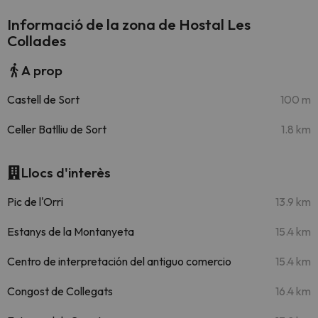
Informació de la zona de Hostal Les
Collades
A prop
Castell de Sort
100 m
Celler Batlliu de Sort
1.8 km
Llocs d'interès
Pic de l'Orri
13.9 km
Estanys de la Montanyeta
15.4 km
Centro de interpretación del antiguo comercio
15.4 km
Congost de Collegats
16.4 km