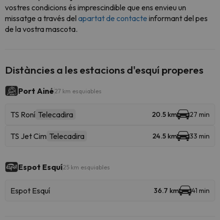
vostres condicions és imprescindible que ens envieu un
missatge a través del
apartat de contacte
informant del pes
de la vostra mascota.
Distàncies a les estacions d'esquí properes
Port Ainé
27 km esquiables
TS Roní
Telecadira
20.5 km
27 min
TS Jet Cim
Telecadira
24.5 km
33 min
Espot Esquí
25 km esquiables
Espot Esquí
36.7 km
41 min