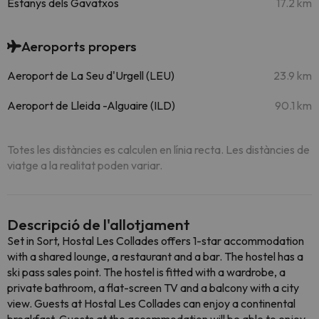
Estanys dels Gavatxos
17.2 km
Aeroports propers
Aeroport de La Seu d'Urgell (LEU)
23.9 km
Aeroport de Lleida -Alguaire (ILD)
90.1 km
Totes les distàncies es calculen en línia recta. Les distàncies de
viatge a la realitat poden variar.
Descripció de l'allotjament
Set in Sort, Hostal Les Collades offers 1-star accommodation
with a shared lounge, a restaurant and a bar. The hostel has a
ski pass sales point. The hostel is fitted with a wardrobe, a
private bathroom, a flat-screen TV and a balcony with a city
view. Guests at Hostal Les Collades can enjoy a continental