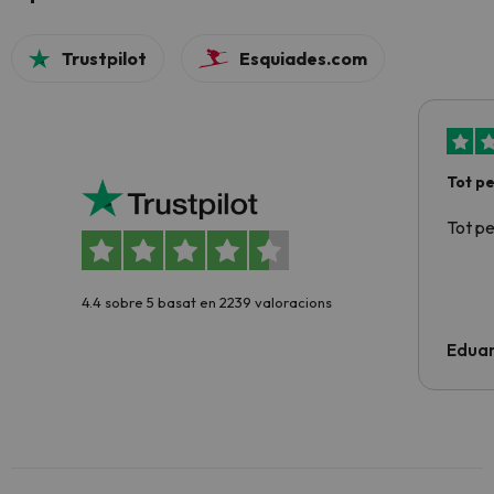
Trustpilot
Esquiades.com
Tot p
Tot p
4.4 sobre 5 basat en 2239 valoracions
Edua