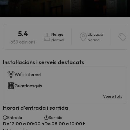
5.4
Neteja
Ubicació
Q
Normal
Normal
B
659 opinions
Instal·lacions i serveis destacats
Wifi i Internet
Guardaesquís
Veure tots
Horari d'entrada i sortida
Entrada
Sortida
De 12:00 a 00:00 h
De 08:00 a 10:00 h