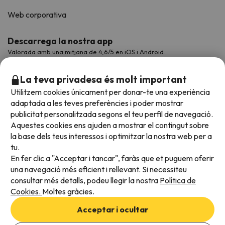
Web corporativa
Descarrega la nostra app
Valorada amb una mitjana de 4,6/5 en iOS i Android.
La teva privadesa és molt important
Utilitzem cookies únicament per donar-te una experiència
adaptada a les teves preferències i poder mostrar
publicitat personalitzada segons el teu perfil de navegació.
Aquestes cookies ens ajuden a mostrar el contingut sobre
la base dels teus interessos i optimitzar la nostra web per a
tu.
En fer clic a "Acceptar i tancar", faràs que et puguem oferir
Acceptem
una navegació més eficient i rellevant. Si necessiteu
consultar més detalls, podeu llegir la nostra
Política de
Cookies.
Moltes gràcies.
Condicions generals
Acceptar i ocultar
Privadesa de dades