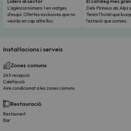
Líders al sector
El catàleg més gran
L'agència número 1 en viatges
Dels Pirineus als Alps 
d'esquí. Ofertes exclusives que no
Tenim l'hotel que busq
veuràs en cap altre lloc.
l'estació que somies.
Instal·lacions i serveis
Zones comuns
24 h recepció
Calefacció
Aire condicionat a les zones comuns
Restauració
Restaurant
Bar