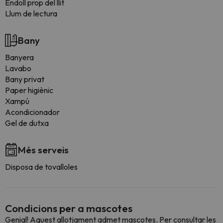
Endoll prop del llit
Llum de lectura
Bany
Banyera
Lavabo
Bany privat
Paper higiènic
Xampú
Acondicionador
Gel de dutxa
Més serveis
Disposa de tovalloles
Condicions per a mascotes
Genial! Aquest allotjament admet mascotes. Per consultar les