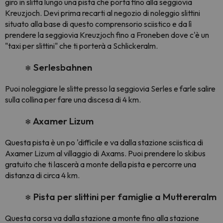
giro in slitta lungo una pista che porta fino alla seggiovia
Kreuzjoch. Devi prima recarti al negozio di noleggio slittini
situato alla base di questo comprensorio sciistico e da lì
prendere la seggiovia Kreuzjoch fino a Froneben dove c'è un
"taxi per slittini" che ti porterà a Schlickeralm.
Serlesbahnen
❄
Puoi noleggiare le slitte presso la seggiovia Serles e farle salire
sulla collina per fare una discesa di 4 km.
Axamer Lizum
❄
Questa pista è un po 'difficile e va dalla stazione sciistica di
Axamer Lizum al villaggio di Axams. Puoi prendere lo skibus
gratuito che ti lascerà a monte della pista e percorre una
distanza di circa 4 km.
Pista per slittini per famiglie a Muttereralm
❄
Questa corsa va dalla stazione a monte fino alla stazione