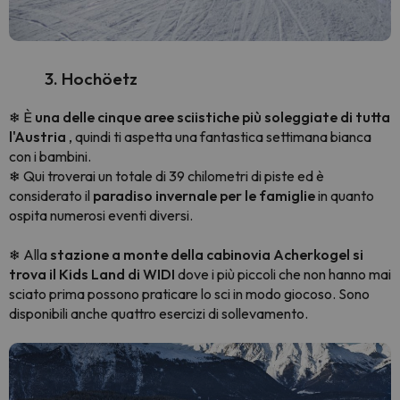
3. Hochöetz
È
una delle cinque aree sciistiche più soleggiate di tutta
❄
l'Austria
, quindi ti aspetta una fantastica settimana bianca
con i bambini.
Qui troverai un totale di 39 chilometri di piste ed è
❄
considerato il
paradiso invernale per le famiglie
in quanto
ospita numerosi eventi diversi.
Alla
stazione a monte della cabinovia Acherkogel si
❄
trova il Kids Land di WIDI
dove i più piccoli che non hanno mai
sciato prima possono praticare lo sci in modo giocoso. Sono
disponibili anche quattro esercizi di sollevamento.