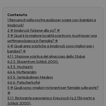
Contenuto
1 Benvenuti nella nostra guida per sciare con i bambini a
Innsbruck!
2 ❄ Innsbruck fa bene allo sci? ❄
3 ❄ Qual è la migliore località sciistica in Austria per una
settimana bianca in famiglia? ❄
4 ❄ Quali aree sciistiche a Innsbruck sono migliori per i
bambini? ❄
4.1 1. Stazione sciistica del ghiacciaio dello Stubai
4.2 2. Skizentrum Schlick 2000.
4.3 3. Hochöetz
4.4 4. Muttereralm
4.5 5. Serlesbahnen Mieders
4.6 6. Patscherkofel
5 ❄ Quali sono i migliori ristoranti per famiglie sulle piste?
❄
5.1 1. Ristorante panoramico Kreuzjoch (a 2.136 metri a
Schlick 2000).