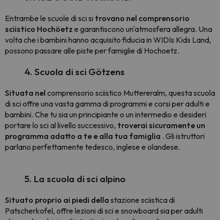
Entrambe le scuole di sci si
trovano nel comprensorio
sciistico Hochöetz
e garantiscono un'atmosfera allegra. Una
volta che i bambini hanno acquisito fiducia in WIDIs Kids Land,
possono passare alle piste per famiglie di Hochoetz.
4. Scuola di sci Götzens
Situata nel
comprensorio sciistico Muttereralm, questa scuola
di sci offre una vasta gamma di programmi e corsi per adulti e
bambini. Che tu sia un principiante o un intermedio e desideri
portare lo sci al livello successivo,
troverai sicuramente un
programma adatto a te e alla tua famiglia
. Gli istruttori
parlano perfettamente tedesco, inglese e olandese.
5. La scuola di sci alpino
Situato proprio ai piedi della
stazione sciistica di
Patscherkofel, offre lezioni di sci e snowboard sia per adulti