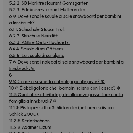
5.2 2. SB Marktrestaurant Gamsgarten
5.3 3. Erlebnisrestaurant Muttereralm
6 ❄ Dove sono le scuole di sci e snowboard per bambini
a Innsbruck?
6.1 1. Schischule Stubai Tirol.
6.2 2. Skischule Neustift.
6.3 3. AGE e Oetz-Hochoetz.
6.4 4. Scuola di sci Götzens
6.5 5. La scuola di sci alpino
7 ❄ Dove sono i noleggi di sci e snowboard per bambini a
Innsbruck. ❄
8
9 ❄ Come ci si sposta dal noleggio alle piste? ❄
10 ❄ È obbligatorio che i bambini sciano con il casco? ❄
11 ❄ Quali altre attività legate alla neve posso fare con la
famiglia a Innsbruck? ❄
11.1 ❄ Pista per slittini Schlickeralm (nell'area sciistica
Schlick 2000).
11.2 ❄ Serlesbahnen
11.3 ❄ Axamer Lizum