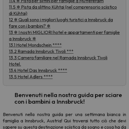
11.4 ❄ Pista per slittini per famiglie a Muttereralm
11.5 ❄ Pista da slittino Kühtai (nel comprensorio sciistico
di Kühtai)
12 ❄ Quali sono i migliori luoghi turistici a Innsbruck da
fare con i bambini? ❄
13 ❄ I nostri MIGLIORI hotel e appartamenti per famiglie
a Innsbruck ❄
13.1 Hotel Mondschein ****
13.2 Ramada Innsbruck Tivoli ***
13.3 Camera familiare nel Ramada Innsbruck Tivoli
Hotel.
13.4 Hotel Das Innsbruck ****
13.5 Hotel Adlers ****
Benvenuti nella nostra guida per sciare
con i bambini a Innsbruck!
Benvenuti nella nostra guida per una settimana bianca in
famiglia a Innsbruck, Austria! Qui troverai tutto ciò che devi
sapere su questa destinazione sciistica da sogno e cosa ha da