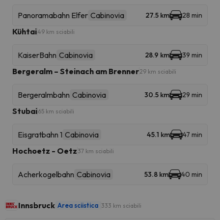
Panoramabahn Elfer
Cabinovia
27.5 km
28 min
Kühtai
49 km sciabili
KaiserBahn
Cabinovia
28.9 km
39 min
Bergeralm – Steinach am Brenner
29 km sciabili
Bergeralmbahn
Cabinovia
30.5 km
29 min
Stubai
65 km sciabili
Eisgratbahn 1
Cabinovia
45.1 km
47 min
Hochoetz - Oetz
37 km sciabili
Acherkogelbahn
Cabinovia
53.8 km
40 min
Innsbruck
Area sciistica
333 km sciabili