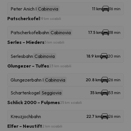
Peter Anich I
Cabinovia
11 km
16 min
Patscherkofel
19 km sciabili
Patscherkofelbahn
Cabinovia
17.5 km
18 min
Serles – Mieders
5 km sciabili
Serlesbahn
Cabinovia
18.9 km
20 min
Glungezer – Tulfes
23 km sciabili
Glungezerbahn I
Cabinovia
20.8 km
26 min
Schartenkogel
Seggiovia
35 km
53 min
Schlick 2000 – Fulpmes
25 km sciabili
Kreuzjochbahn
22.7 km
26 min
Elfer – Neustift
2 km sciabili