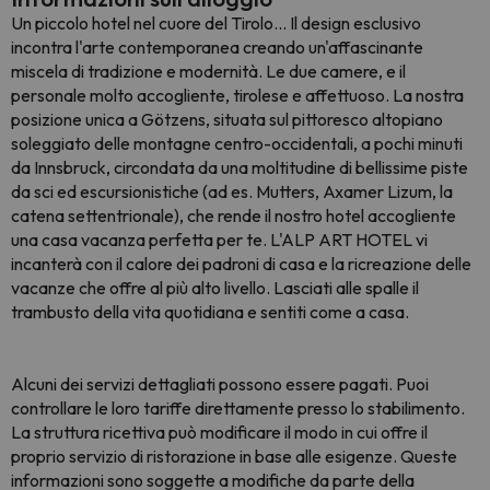
Un piccolo hotel nel cuore del Tirolo... Il design esclusivo
incontra l'arte contemporanea creando un'affascinante
miscela di tradizione e modernità. Le due camere, e il
personale molto accogliente, tirolese e affettuoso. La nostra
posizione unica a Götzens, situata sul pittoresco altopiano
soleggiato delle montagne centro-occidentali, a pochi minuti
da Innsbruck, circondata da una moltitudine di bellissime piste
da sci ed escursionistiche (ad es. Mutters, Axamer Lizum, la
catena settentrionale), che rende il nostro hotel accogliente
una casa vacanza perfetta per te. L'ALP ART HOTEL vi
incanterà con il calore dei padroni di casa e la ricreazione delle
vacanze che offre al più alto livello. Lasciati alle spalle il
trambusto della vita quotidiana e sentiti come a casa.
Alcuni dei servizi dettagliati possono essere pagati. Puoi
controllare le loro tariffe direttamente presso lo stabilimento.
La struttura ricettiva può modificare il modo in cui offre il
proprio servizio di ristorazione in base alle esigenze. Queste
informazioni sono soggette a modifiche da parte della