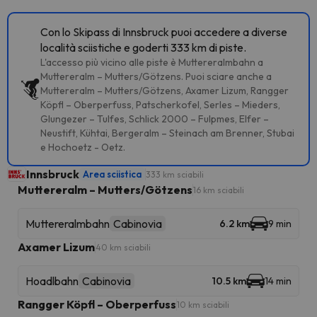
Con lo Skipass di Innsbruck puoi accedere a diverse
località sciistiche e goderti 333 km di piste.
L'accesso più vicino alle piste è Muttereralmbahn a
Muttereralm – Mutters/Götzens. Puoi sciare anche a
Muttereralm – Mutters/Götzens, Axamer Lizum, Rangger
Köpfl – Oberperfuss, Patscherkofel, Serles – Mieders,
Glungezer – Tulfes, Schlick 2000 – Fulpmes, Elfer –
Neustift, Kühtai, Bergeralm – Steinach am Brenner, Stubai
e Hochoetz - Oetz.
Innsbruck
Area sciistica
333 km sciabili
Muttereralm – Mutters/Götzens
16 km sciabili
Muttereralmbahn
Cabinovia
6.2 km
9 min
Axamer Lizum
40 km sciabili
Hoadlbahn
Cabinovia
10.5 km
14 min
Rangger Köpfl – Oberperfuss
10 km sciabili