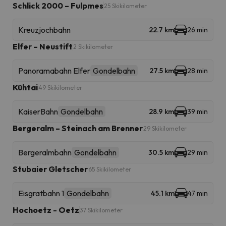
Schlick 2000 – Fulpmes
25 Skikilometer
Kreuzjochbahn
22.7 km
26 min
Elfer – Neustift
2 Skikilometer
Panoramabahn Elfer
Gondelbahn
27.5 km
28 min
Kühtai
49 Skikilometer
KaiserBahn
Gondelbahn
28.9 km
39 min
Bergeralm – Steinach am Brenner
29 Skikilometer
Bergeralmbahn
Gondelbahn
30.5 km
29 min
Stubaier Gletscher
65 Skikilometer
Eisgratbahn 1
Gondelbahn
45.1 km
47 min
Hochoetz - Oetz
37 Skikilometer