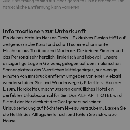
Alle Entfernungen sind auf einer geraden Linie berechnet. Die
tatsächliche Entfernung kann variieren.
Informationen zur Unterkunft
Ein kleines Hotel im Herzen Tirols... Exklusives Design trifft auf
zeitgenössische Kunst und schafft so eine charmante
Mischung aus Tradition und Moderne. Die beiden Zimmer und
das Personal sehr herzlich, tirolerisch und liebevoll. Unsere
einzigartige Lage in Götzens, gelegen auf dem malerischen
Sonnenplateau des Westlichen Mittelgebirges, nur wenige
Minuten von Innsbruck entfernt, umgeben von einer Vielzahl
wunderschöner Ski- und Wanderwege (zB Mutters, Axamer
Lizum, Nordkette), macht unseren gemütliches Hotel ein
perfektes Urlaubsdomizil für Sie. Das ALP ART HOTEL wird
Sie mit der Herzlichkeit der Gastgeber und seiner
Urlaubserholung auf höchstem Niveau verzaubern. Lassen Sie
die Hektik des Alltags hinter sich und fühlen Sie sich wie zu
Hause.