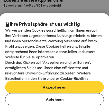
Laden Sie unsere App herunter
Bewertet mit 4.6/5 auf iOS und Android.
Ihre Privatsphäre ist uns wichtig
Wir verwenden Cookies ausschließlich, um Ihnen ein auf
Ihre Vorlieben zugeschnittenes Nutzungserlebnis zu bieten
und Ihnen personalisierte Werbung basierend auf Ihrem
Profil anzuzeigen. Diese Cookies helfen uns, Inhalte
entsprechend Ihren Interessen darzustellen und unsere
Website für Sie zu optimieren.
Verfügbare Zahlungsarten
Durch das Klicken auf "Akzeptieren und fortfahren",
ermöglichen Sie es uns, Ihnen eine effizientere und
relevantere Browsing-Erfahrung zu bieten. Weitere
Einzelheiten finden Sie in unserer
Cookie-Richtlinie.
Impressum und AGBs
Akzeptieren
Datenschutz
Daten hinzufügen, um Verfügbarkeit zu prüfen
Cookies Richtlinien
Ablehnen
Buchungsdaten auswählen
Viajes para ti S.L.U. Copyright © Esquiades.com 2002-2026