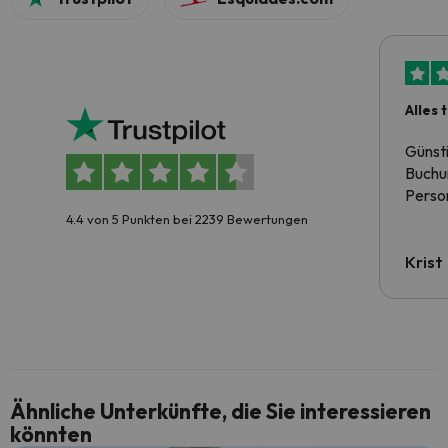
Alles 
Günst
Buchun
Person
4.4 von 5 Punkten bei 2239 Bewertungen
Krist
Ähnliche Unterkünfte, die Sie interessieren
könnten