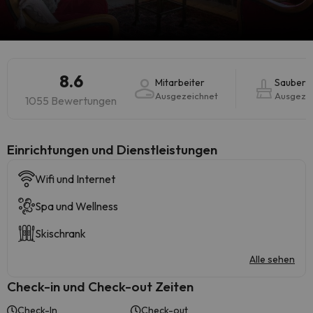
8.6
Mitarbeiter
Sauberke
Ausgezeichnet
Ausgeze
1055 Bewertungen
​Einrichtungen und Dienstleistungen
Wifi und Internet
Spa und Wellness
Skischrank
Alle sehen
Check-in und Check-out Zeiten
Check-In
Check-out