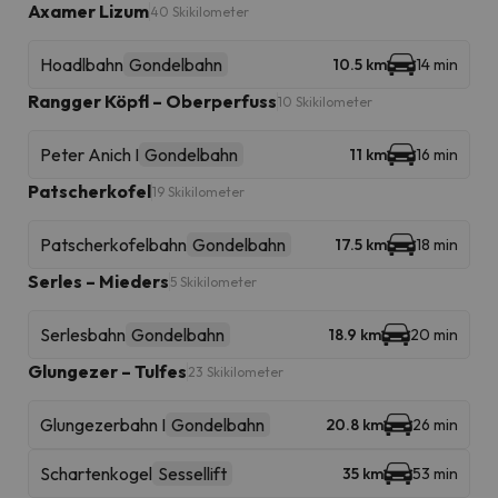
Axamer Lizum
40 Skikilometer
Hoadlbahn
Gondelbahn
10.5 km
14 min
Rangger Köpfl – Oberperfuss
10 Skikilometer
Peter Anich I
Gondelbahn
11 km
16 min
Patscherkofel
19 Skikilometer
Patscherkofelbahn
Gondelbahn
17.5 km
18 min
Serles – Mieders
5 Skikilometer
Serlesbahn
Gondelbahn
18.9 km
20 min
Glungezer – Tulfes
23 Skikilometer
Glungezerbahn I
Gondelbahn
20.8 km
26 min
Schartenkogel
Sessellift
35 km
53 min