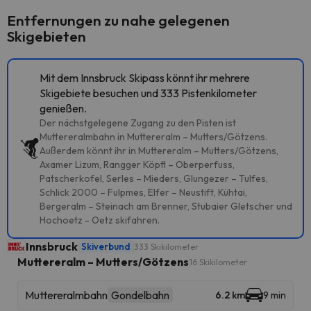
Entfernungen zu nahe gelegenen
Skigebieten
Mit dem Innsbruck Skipass könnt ihr mehrere
Skigebiete besuchen und 333 Pistenkilometer
genießen.
Der nächstgelegene Zugang zu den Pisten ist
Muttereralmbahn in Muttereralm – Mutters/Götzens.
Außerdem könnt ihr in Muttereralm – Mutters/Götzens,
Axamer Lizum, Rangger Köpfl – Oberperfuss,
Patscherkofel, Serles – Mieders, Glungezer – Tulfes,
Schlick 2000 – Fulpmes, Elfer – Neustift, Kühtai,
Bergeralm – Steinach am Brenner, Stubaier Gletscher und
Hochoetz - Oetz skifahren.
Innsbruck
Skiverbund
333 Skikilometer
Muttereralm – Mutters/Götzens
16 Skikilometer
Muttereralmbahn
Gondelbahn
6.2 km
9 min