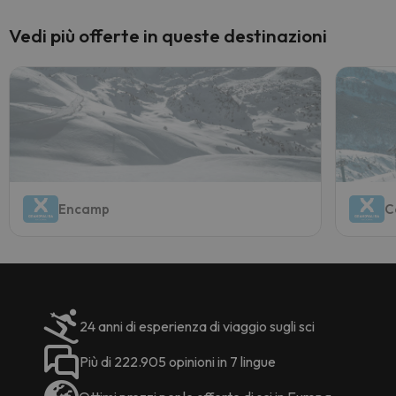
Vedi più offerte in queste destinazioni
Encamp
C
24 anni di esperienza di viaggio sugli sci
Più di 222.905 opinioni in 7 lingue