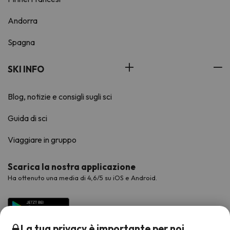
Andorra
Spagna
SKI INFO
Blog, notizie e consigli sugli sci
Guida di sci
Viaggiare in gruppo
Scarica la nostra applicazione
Ha ottenuto una media di 4,6/5 su iOS e Android.
La tua privacy è importante per noi