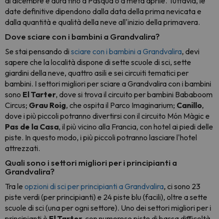
di dicembre e dura fino a Pasqua o a metà aprile. Tuttavia, le
date definitive dipendono dalla data della prima nevicata e
dalla quantità e qualità della neve all'inizio della primavera.
Dove sciare con i bambini a Grandvalira?
Se stai pensando di
sciare con i bambini a Grandvalira
, devi
sapere che la località dispone di sette scuole di sci, sette
giardini della neve, quattro asili e sei circuiti tematici per
bambini. I settori migliori per sciare a Grandvalira con i bambini
sono
El Tarter
, dove si trova il circuito per bambini Bababoom
Circus;
Grau Roig
, che ospita il Parco Imaginarium;
Canillo
,
dove i più piccoli potranno divertirsi con il circuito Món Màgic e
Pas de la Casa
, il più vicino alla Francia, con hotel ai piedi delle
piste. In questo modo, i più piccoli potranno lasciare l'hotel
attrezzati.
Quali sono i settori migliori per i principianti a
Grandvalira?
Tra le
opzioni di sci per principianti a Grandvalira
, ci sono 23
piste verdi (per principianti) e 24 piste blu (facili), oltre a sette
scuole di sci (una per ogni settore). Uno dei settori migliori per i
principianti è
El Tarter,
con numerose piste di bassa difficoltà.