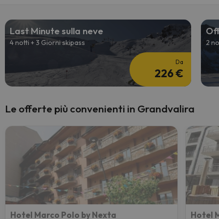
Last Minute sulla neve
Off
4 notti + 3 Giorni skipass
2 no
Da
226 €
Le offerte più convenienti in Grandvalira
Hotel Marco Polo by Nexta
Hotel 