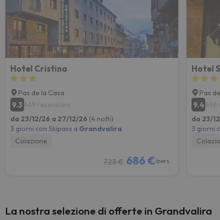
Hotel Cristina
Hotel 
Pas de la Casa
Pas de
9.3
9.4
469 recensioni
696 
da 23/12/26 a 27/12/26
(4 notti)
da 23/1
3 giorni con Skipass a
Grandvalira
3 giorni 
Colazione
Colazi
686 €
723 €
/pers.
La nostra selezione di offerte in Grandvalira