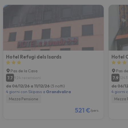
Hotel Refugi dels Isards
Hotel 
Pas de la Casa
Pas de
7.7
7.9
924 recensioni
1243
da 06/12/26 a 11/12/26
(5 notti)
da 06/12
4 giorni con Skipass a
Grandvalira
4 giorni 
Mezza Pensione
Mezza 
521 €
/pers.