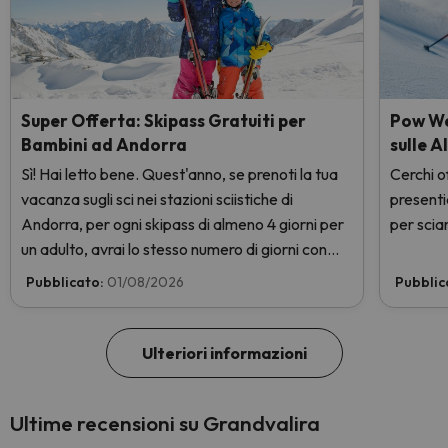
Super Offerta: Skipass Gratuiti per
Pow Wee
Bambini ad Andorra
sulle A
Sì! Hai letto bene. Quest'anno, se prenoti la tua
Cerchi of
vacanza sugli sci nei stazioni sciistiche di
presenti
Andorra, per ogni skipass di almeno 4 giorni per
per sciar
un adulto, avrai lo stesso numero di giorni con
skipass per 1 bambino totalmente GRATIS. Entra
Pubblicato:
01/08/2026
Pubblic
e scoprilo qui.
Ulteriori informazioni
Ultime recensioni su Grandvalira