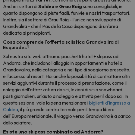
Anche i settori di
Soldeu e Grau Roig
sono consigliabili, in
quanto dispongono di piste facili, funivie e nastri trasportatori.
Inoltre, sia il settore di Grau Roig - l'unico non sviluppato di
Grandvalira - che il Pas de la Casa dispongono di un'area
dedicata ai principianti.
Cosa comprende l'offerta sciistica Grandvalira di
Esquiades?
Sul nostro sito web offriamo pacchetti hotel + skipass ad
Andorra, che includono l'alloggio in appartamenti e hotel a
Grandavalira, nella categoria e nel tipo di soggiorno prescelto,
e l'accesso al resort. Hai anche la possibilità di contrattare altri
servizi aggiuntivi durante il processo di prenotazione, come il
noleggio dell'attrezzatura da sci, lezioni di sci o snowboard,
pasti giornalieri, un'auto a noleggio e attività per il dopo sci. In
questa sezione, vale la pena menzionare i
biglietti d'ingresso a
Caldea
, il più grande centro termale per il tempo libero
dell'Europa meridionale. Il viaggio verso Grandvalira è a carico
dello sciatore.
Esiste uno skipass combinato ad Andorra?