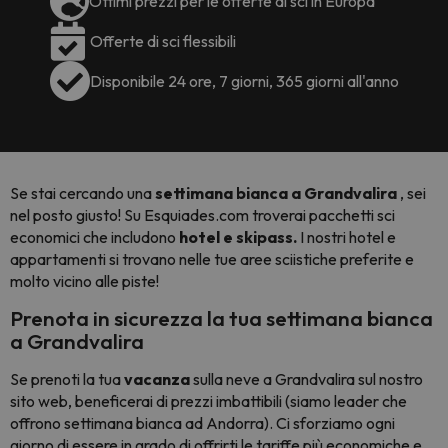
Ottimi prezzi per le offerte di sci in Europa
Offerte di sci flessibili
Disponibile 24 ore, 7 giorni, 365 giorni all'anno
Se stai cercando una
settimana bianca a Grandvalira
, sei
nel posto giusto! Su Esquiades.com troverai pacchetti sci
economici che includono
hotel e skipass.
I nostri hotel e
appartamenti si trovano nelle tue aree sciistiche preferite e
molto vicino alle piste!
Prenota in sicurezza la tua settimana bianca
a Grandvalira
Se prenoti la tua
vacanza
sulla neve a Grandvalira sul nostro
sito web, beneficerai di prezzi imbattibili (siamo leader che
offrono settimana bianca ad Andorra). Ci sforziamo ogni
giorno di essere in grado di offrirti le tariffe più economiche e