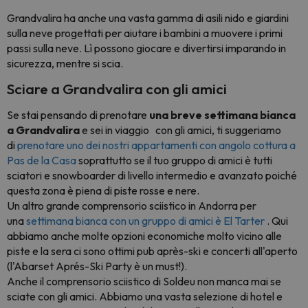
Grandvalira ha anche una vasta gamma di asili nido e giardini
sulla neve progettati per aiutare i bambini a muovere i primi
passi sulla neve. Lì possono giocare e divertirsi imparando in
sicurezza, mentre si scia.
Sciare a Grandvalira con gli amici
Se stai pensando di prenotare
una breve settimana bianca
a Grandvalira
e sei in viaggio
con gli amici, ti suggeriamo
di
prenotare uno dei nostri appartamenti con angolo cottura a
Pas de la Casa
soprattutto se il tuo gruppo di amici è tutti
sciatori e snowboarder di livello intermedio e avanzato poiché
questa zona è piena di piste rosse e nere.
Un altro grande comprensorio sciistico in Andorra per
una
settimana bianca con un gruppo di amici è El Tarter
. Qui
abbiamo anche molte opzioni economiche molto vicino alle
piste e la sera ci sono ottimi pub après-ski e concerti all'aperto
(l'Abarset Aprés-Ski Party è un must!).
Anche il comprensorio sciistico di Soldeu non manca mai se
sciate con gli amici. Abbiamo una vasta selezione di hotel e