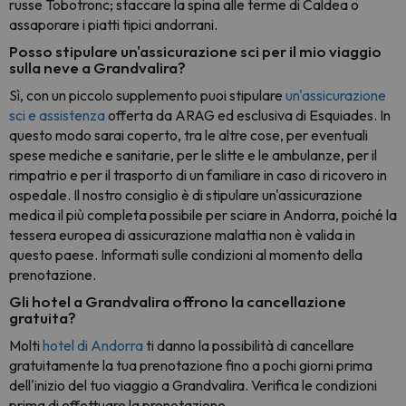
russe Tobotronc; staccare la spina alle terme di Caldea o
assaporare i piatti tipici andorrani.
Posso stipulare un'assicurazione sci per il mio viaggio
sulla neve a Grandvalira?
Sì, con un piccolo supplemento puoi stipulare
un'assicurazione
sci e assistenza
offerta da ARAG ed esclusiva di Esquiades. In
questo modo sarai coperto, tra le altre cose, per eventuali
spese mediche e sanitarie, per le slitte e le ambulanze, per il
rimpatrio e per il trasporto di un familiare in caso di ricovero in
ospedale. Il nostro consiglio è di stipulare un'assicurazione
medica il più completa possibile per sciare in Andorra, poiché la
tessera europea di assicurazione malattia non è valida in
questo paese. Informati sulle condizioni al momento della
prenotazione.
Gli hotel a Grandvalira offrono la cancellazione
gratuita?
Molti
hotel di Andorra
ti danno la possibilità di cancellare
gratuitamente la tua prenotazione fino a pochi giorni prima
dell'inizio del tuo viaggio a Grandvalira. Verifica le condizioni
prima di effettuare la prenotazione.