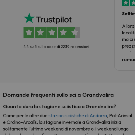
Setti
Allora
locali
ma ci 
prezzo
4.4 su 5 sulla base di 2239 recensioni
nostra 
econom
roman
costre
voluto
per 6 g
paghi 
Domande frequenti sullo sci a Grandvalira
Quanto dura la stagione sciistica a Grandvalira?
Come per le altre due
stazioni sciistiche di Andorra
, Pal-Arinsal
e Ordino-Arcalís, la stagione invernale a Grandvalira inizia
solitamente l'ultimo weekend di novembre o il weekend lungo