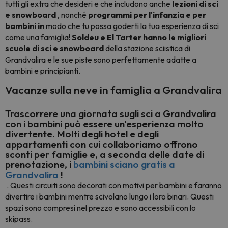
tutti gli extra che desideri e che includono anche
lezioni di sci
e snowboard
, nonché
programmi per l'infanzia e per
bambini in
modo che tu possa goderti la tua esperienza di sci
come una famiglia!
Soldeu e El Tarter hanno le migliori
scuole di sci e snowboard
della stazione sciistica di
Grandvalira e le sue piste sono perfettamente adatte a
bambini e principianti.
Vacanze sulla neve in famiglia a Grandvalira
Trascorrere una giornata sugli sci
a Grandvalira
con i bambini
può essere un'esperienza molto
divertente. Molti degli hotel e degli
appartamenti con cui collaboriamo offrono
sconti per famiglie e, a seconda delle date di
prenotazione, i
bambini sciano gratis a
Grandvalira
!
. Questi circuiti sono decorati con motivi per bambini e faranno
divertire i bambini mentre scivolano lungo i loro binari.
Questi
spazi sono compresi nel prezzo e sono accessibili con lo
skipass.