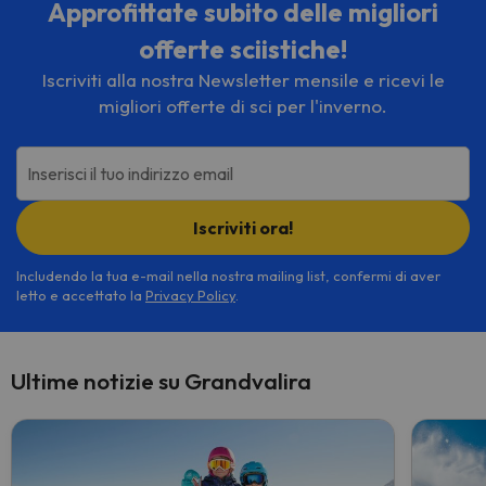
Approfittate subito delle migliori
offerte sciistiche!
Iscriviti alla nostra Newsletter mensile e ricevi le
migliori offerte di sci per l'inverno.
Inserisci il tuo indirizzo email
Iscriviti ora!
Includendo la tua e-mail nella nostra mailing list, confermi di aver
letto e accettato la
Privacy Policy
.
Ultime notizie su Grandvalira