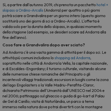
Sì, a partire dall'autunno 2019, chi prenota un pacchetto
hotel +
skipass a Ordino-Arcalís
(Andorra) per quattro o più giorni
potrà sciare a Grandvalira per un giorno intero (questo giorno
sostituirà uno dei giorni di sci a Ordino-Arcalís). L'offerta è
valida solo per la durata dello skipass, in qualsiasi momento
della stagione (ad esempio, se desideri sciare ad Andorra alla
fine dell'anno).
Cosa fare a Grandvalira dopo aver sciato?
Ad Andorra c'è una vasta gamma di attività per il dopo sci. Le
attività più comuni includono lo
shopping ad Andorra
,
soprattutto nelle città di Andorra la Vella, la capitale nazionale,
e di Escaldes-Engordany; il turismo culturale, visitando alcune
delle numerose chiese romaniche del Principato o gli
incantevoli villaggi tradizionali; escursioni in luoghi come la zona
del lago Engolasters o la Valle Madriu-Perafita-Claror,
dichiarata Patrimonio dell'Umanità dall'UNESCO nel 2004 e
nel 2006; pattinaggio sul ghiaccio o guida di go-kart al Palau
de Gel di Canillo; visita di Naturlàndia, un parco a tema
immerso nella natura dove potrai divertirti con le montagne