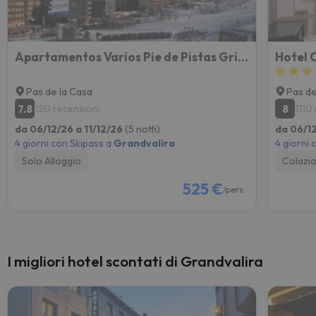
Apartamentos Varios Pie de Pistas Grifovacances
Hotel 
Pas de la Casa
Pas de
7.8
8
120 recensioni
1110
da 06/12/26 a 11/12/26
(5 notti)
da 06/12
4 giorni con Skipass a
Grandvalira
4 giorni 
Solo Alloggio
Colazi
525 €
/pers.
I migliori hotel scontati di Grandvalira