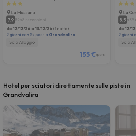
La Massana
La Cor
7.9
8.5
8948 recensioni
439 
da 12/12/26 a 13/12/26
(1 notte)
da 12/12
2 giorni con Skipass a
Grandvalira
2 giorni 
Solo Alloggio
Solo Al
155 €
/pers.
Hotel per sciatori direttamente sulle piste in
Grandvalira