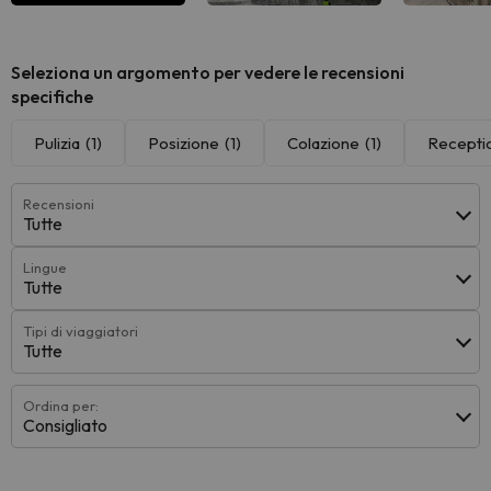
Vedi tutti
Vedi tutti
Vedi 
Seleziona un argomento per vedere le recensioni
specifiche
Pulizia
(1)
Posizione
(1)
Colazione
(1)
Recepti
Recensioni
Tutte
Lingue
Tutte
Tipi di viaggiatori
Tutte
Ordina per:
Consigliato