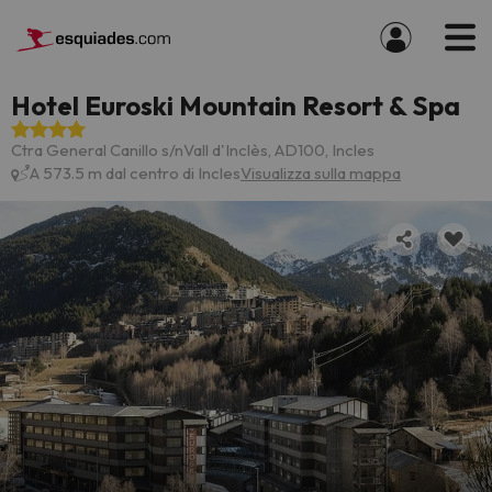
Hotel Euroski Mountain Resort & Spa
Ctra General Canillo s/nVall d'Inclès, AD100, Incles
A 573.5 m dal centro di Incles
Visualizza sulla mappa