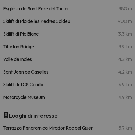
Església de Sant Pere del Tarter
380 m
Skilift di Pla de les Pedres Soldeu
900 m
Skilift di Pic Blanc
3.3 km
Tibetan Bridge
3.9 km
Valle de Incles
4.2 km
Sant Joan de Caselles
4.2 km
Skilift di TC8 Canillo
4.9 km
Motorcycle Museum
4.9 km
Luoghi di interesse
Terrazza Panoramica Mirador Roc del Quer
5.7 km