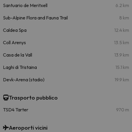
Santuario de Meritxell
6.2 km
Sub-Alpine Flora and Fauna Trail
8 km
Caldea Spa
12.4 km
Coll Arenys
13.5 km
Casa de la Vall
13.9 km
Laghi di Tristaina
15.1 km
Devk-Arena (stadio)
19.9 km
Trasporto pubblico
TSD4 Tarter
970 m
Aeroporti vicini