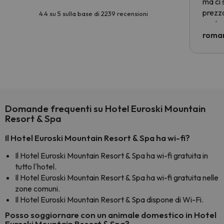
ma ci 
prezzo
4.4 su 5 sulla base di 2239 recensioni
nostra 
econom
roman
costre
voluto
per 6 g
paghi 
Domande frequenti su Hotel Euroski Mountain
Resort & Spa
Il Hotel Euroski Mountain Resort & Spa ha wi-fi?
Il Hotel Euroski Mountain Resort & Spa ha wi-fi gratuita in
tutto l'hotel.
Il Hotel Euroski Mountain Resort & Spa ha wi-fi gratuita nelle
zone comuni.
Il Hotel Euroski Mountain Resort & Spa dispone di Wi-Fi.
Posso soggiornare con un animale domestico in Hotel
Euroski Mountain Resort & Spa?