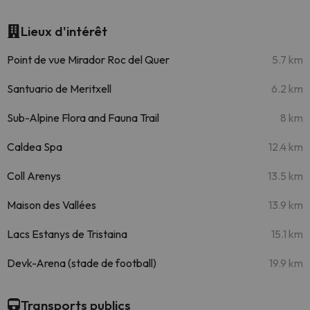
Lieux d'intérêt
Point de vue Mirador Roc del Quer
5.7 km
Santuario de Meritxell
6.2 km
Sub-Alpine Flora and Fauna Trail
8 km
Caldea Spa
12.4 km
Coll Arenys
13.5 km
Maison des Vallées
13.9 km
Lacs Estanys de Tristaina
15.1 km
Devk-Arena (stade de football)
19.9 km
Transports publics