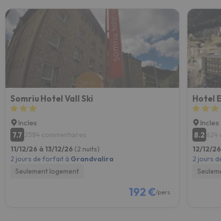
Somriu Hotel Vall Ski
Hotel 
Incles
Incles
7.7
8.2
2584 commentaires
624 
11/12/26 à 13/12/26
(2 nuits)
12/12/26
2 jours de forfait à
Grandvalira
2 jours d
Seulement logement
Seulem
192 €
/pers.