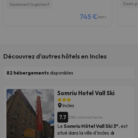
Demi-p
Seulement logement
745 €
/pers.
Découvrez d'autres hôtels en Incles
82
hébergements
disponibles
Somriu Hotel Vall Ski
Incles
7.7
2584 commentaires
Le
Somriu
Hôtel Vall Ski 3*.
est
situé dans la ville d'Incles :
à