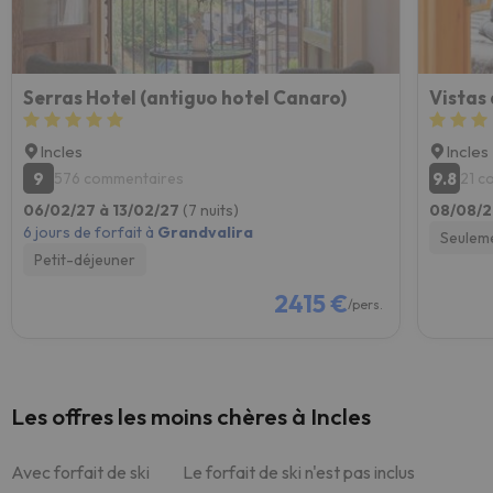
Serras Hotel (antiguo hotel Canaro)
Incles
Incles
9
9.8
576 commentaires
21 c
06/02/27 à 13/02/27
(7 nuits)
08/08/2
6 jours de forfait à
Grandvalira
Seulem
Petit-déjeuner
2415 €
/pers.
Les offres les moins chères à Incles
Avec forfait de ski
Le forfait de ski n'est pas inclus