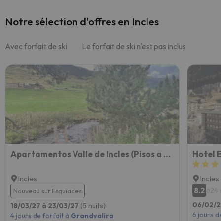
Notre sélection d'offres en Incles
Avec forfait de ski
Le forfait de ski n'est pas inclus
Apartamentos Valle de Incles (Pisos a Dias)
Hotel 
Incles
Incles
8.2
624 
Nouveau sur Esquiades
06/02/2
18/03/27 à 23/03/27
(5 nuits)
6 jours d
4 jours de forfait à
Grandvalira