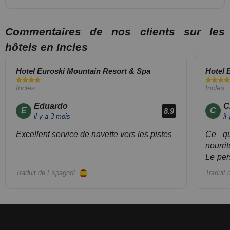
possibilité de parking intérieur
(payant).
Commentaires de nos clients sur les
hôtels en Incles
Hotel Euroski Mountain Resort & Spa
Hotel 
Incles
Incles
Eduardo
C
E
C
8.9
il y a 3 mois
il
Excellent service de navette vers les pistes
Ce qu
nourrit
Le per
aimabl
Traduit de Espagnol
Traduit