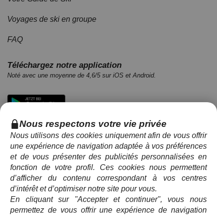
Voyages de ski en groupe
FAQ
Téléchargez notre application
Noté avec une moyenne de 4,6/5 sur iOS et Android.
Nous respectons votre vie privée
Nous utilisons des cookies uniquement afin de vous offrir
une expérience de navigation adaptée à vos préférences
et de vous présenter des publicités personnalisées en
fonction de votre profil. Ces cookies nous permettent
d’afficher du contenu correspondant à vos centres
Modes de paiement disponibles
d’intérêt et d’optimiser notre site pour vous.
En cliquant sur "Accepter et continuer", vous nous
permettez de vous offrir une expérience de navigation