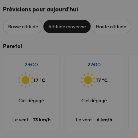
Prévisions pour aujourd'hui
Basse altitude
Altitude moyenne
Haute altitude
Peretol
23:00
22:00
17 ºC
17 ºC
Ciel dégagé
Ciel dégagé
Le vent
13 km/h
Le vent
6 km/h