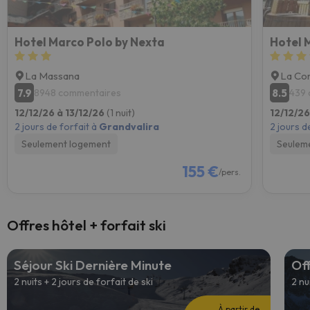
Hotel Marco Polo by Nexta
Hotel 
La Massana
La Cor
7.9
8.5
8948 commentaires
439 
12/12/26 à 13/12/26
(1 nuit)
12/12/26
2 jours de forfait à
Grandvalira
2 jours d
Seulement logement
Seulem
155 €
/pers.
Offres hôtel + forfait ski
Séjour Ski Dernière Minute
Off
2 nuits + 2 jours de forfait de ski
2 nu
À partir de