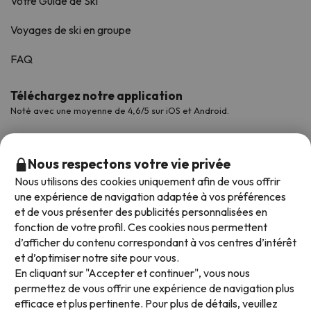
Votre Guide de Ski
Voyages de ski en groupe
FAQ
Téléchargez notre application
Noté avec une moyenne de 4,6/5 sur iOS et Android.
Nous respectons votre vie privée
Nous utilisons des cookies uniquement afin de vous offrir
une expérience de navigation adaptée à vos préférences
et de vous présenter des publicités personnalisées en
fonction de votre profil. Ces cookies nous permettent
d’afficher du contenu correspondant à vos centres d’intérêt
et d’optimiser notre site pour vous.
Modes de paiement disponibles
En cliquant sur "Accepter et continuer", vous nous
permettez de vous offrir une expérience de navigation plus
efficace et plus pertinente. Pour plus de détails, veuillez