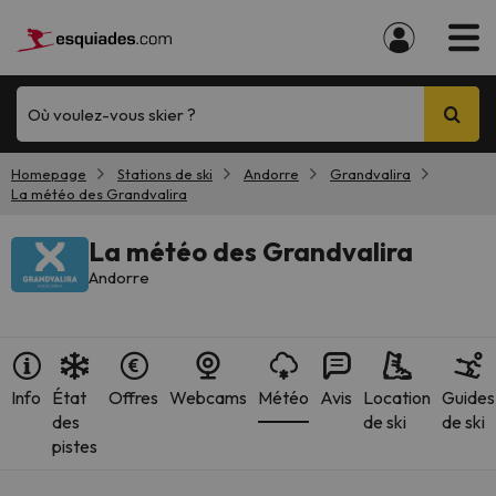
Où voulez-vous skier ?
Homepage
Stations de ski
Andorre
Grandvalira
La météo des Grandvalira
La météo des Grandvalira
Andorre
Info
État
Offres
Webcams
Météo
Avis
Location
Guides
des
de ski
de ski
pistes