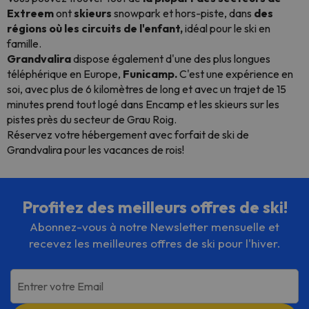
Extreem
ont
skieurs
snowpark et hors-piste, dans
des
régions où les circuits de l'enfant,
idéal pour le ski en
famille.
Grandvalira
dispose également d'une des plus longues
téléphérique en Europe,
Funicamp.
C'est une expérience en
soi, avec plus de 6 kilomètres de long et avec un trajet de 15
minutes prend tout logé dans Encamp et les skieurs sur les
pistes près du secteur de Grau Roig.
Réservez votre hébergement avec forfait de ski de
Grandvalira pour les vacances de rois!
Profitez des meilleurs offres de ski!
Abonnez-vous à notre Newsletter mensuelle et
recevez les meilleures offres de ski pour l'hiver.
Entrer votre Email