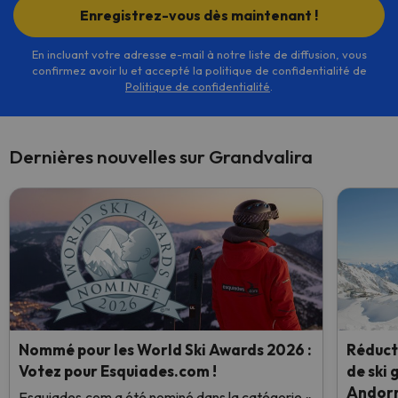
Enregistrez-vous dès maintenant !
En incluant votre adresse e-mail à notre liste de diffusion, vous
confirmez avoir lu et accepté la politique de confidentialité de
Politique de confidentialité
.
Dernières nouvelles sur Grandvalira
Nommé pour les World Ski Awards 2026 :
Réducti
Votez pour Esquiades.com !
de ski 
Andor
Esquiades.com a été nominé dans la catégorie «