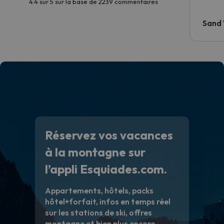
4.4 sur 5 sur la base de 2239 commentaires
Sand
Réservez vos vacances
à la montagne sur
l’appli Esquiades.com.
Appartements, hôtels, packs
hôtel+forfait, infos en temps réel
sur les stations de ski, offres
montagne et bien plus encore.