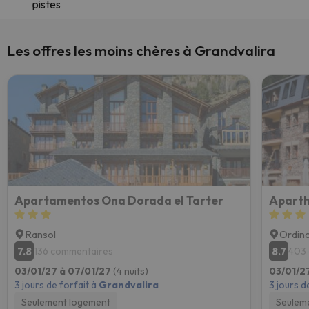
pistes
Les offres les moins chères à Grandvalira
Apartamentos Ona Dorada el Tarter
Ransol
Ordin
7.8
8.7
136 commentaires
403
03/01/27 à 07/01/27
(4 nuits)
03/01/2
3 jours de forfait à
Grandvalira
3 jours d
Seulement logement
Seulem