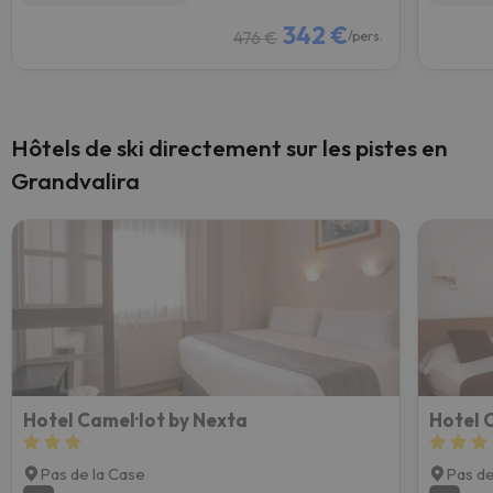
342 €
476 €
/pers.
Hôtels de ski directement sur les pistes en
Grandvalira
Hotel Camel·lot by Nexta
Hotel 
Pas de la Case
Pas de