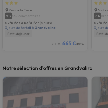
Pas de la Case
Andorr
9.3
7.4
469 commentaires
189 
02/01/27 à 06/01/27
(4 nuits)
02/01/2
3 jours de forfait à
Grandvalira
3 jours d
Petit-déjeuner
Petit-d
665 €
701 €
/pers.
Notre sélection d'offres en Grandvalira