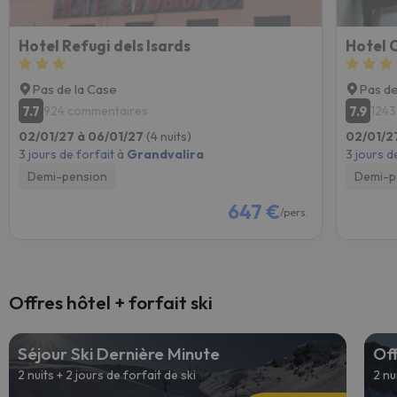
Hotel Refugi dels Isards
Hotel 
Pas de la Case
Pas de
7.7
7.9
924 commentaires
1243
02/01/27 à 06/01/27
(4 nuits)
02/01/2
3 jours de forfait à
Grandvalira
3 jours d
Demi-pension
Demi-p
647 €
/pers.
Offres hôtel + forfait ski
Séjour Ski Dernière Minute
Off
2 nuits + 2 jours de forfait de ski
2 nu