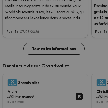
Esquiade
Meilleur tour-opérateur de ski au monde » aux
gratuits
World Ski Awards 2026, les « Oscars du ski », qui
de 12 a
récompensent l'excellence dans le secteur du
un forfai
ski. Votez dès maintenant et aidez-nous à
de ski gr
atteindre la première place !
Publiée:
07/08/2026
Publiée
Toutes les informations
Derniers avis sur Grandvalira
Grandvalira
Alain
Chris
10
Skieur avancé
Skie
il y a 3 mois
il y a 4