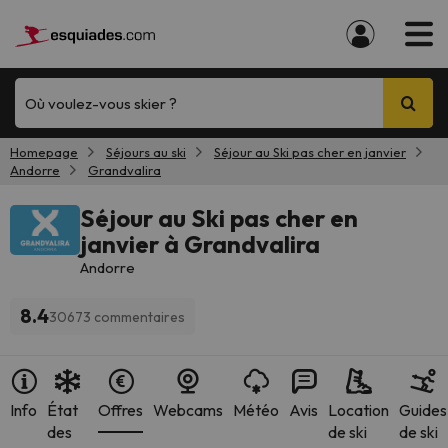
Où voulez-vous skier ?
Homepage
Séjours au ski
Séjour au Ski pas cher en janvier
Andorre
Grandvalira
Séjour au Ski pas cher en
janvier à Grandvalira
Andorre
8.4
30673 commentaires
Info
État
Offres
Webcams
Météo
Avis
Location
Guides
des
de ski
de ski