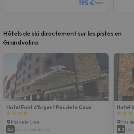
195 €
/pers.
Hôtels de ski directement sur les pistes en
Grandvalira
Hotel Font d'Argent Pas de la Casa
Hotel 
Pas de la Case
Pas de
8.5
8.2
333 commentaires
313 