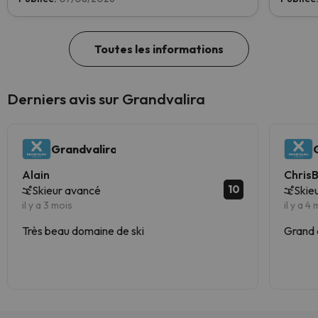
Toutes les informations
Derniers avis sur Grandvalira
Grandvalira
Alain
Chris
10
Skieur avancé
Skie
il y a 3 mois
il y a 4
Très beau domaine de ski
Grand 