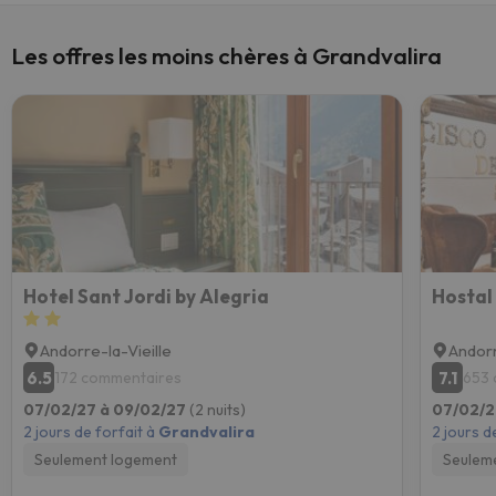
Les offres les moins chères à Grandvalira
Hotel Sant Jordi by Alegria
Hostal
Andorre-la-Vieille
Andorr
6.5
7.1
172 commentaires
653 
07/02/27 à 09/02/27
(2 nuits)
07/02/2
2 jours de forfait à
Grandvalira
2 jours d
Seulement logement
Seulem