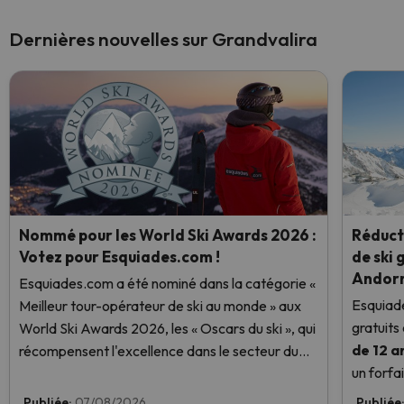
Dernières nouvelles sur Grandvalira
Nommé pour les World Ski Awards 2026 :
Réducti
Votez pour Esquiades.com !
de ski 
Andor
Esquiades.com a été nominé dans la catégorie «
Esquiade
Meilleur tour-opérateur de ski au monde » aux
gratuits
World Ski Awards 2026, les « Oscars du ski », qui
de 12 a
récompensent l'excellence dans le secteur du
un forfai
ski. Votez dès maintenant et aidez-nous à
de ski gr
atteindre la première place !
Publiée:
07/08/2026
Publiée