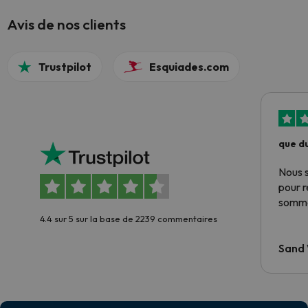
Avis de nos clients
Trustpilot
Esquiades.com
que du
Nous 
pour 
somme
4.4 sur 5 sur la base de 2239 commentaires
Sand