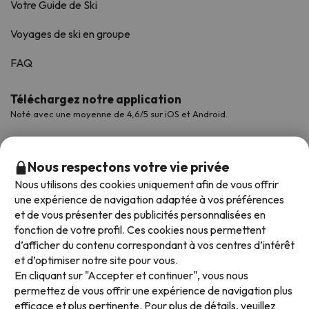
Votre Guide de Ski
Voyages de ski en groupe
FAQ
Téléchargez notre application
Noté avec une moyenne de 4,6/5 sur iOS et Android.
Nous respectons votre vie privée
Nous utilisons des cookies uniquement afin de vous offrir
une expérience de navigation adaptée à vos préférences
et de vous présenter des publicités personnalisées en
fonction de votre profil. Ces cookies nous permettent
d’afficher du contenu correspondant à vos centres d’intérêt
et d’optimiser notre site pour vous.
Modes de paiement disponibles
En cliquant sur "Accepter et continuer", vous nous
permettez de vous offrir une expérience de navigation plus
efficace et plus pertinente. Pour plus de détails, veuillez