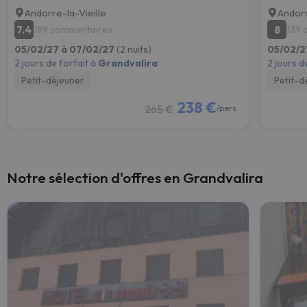
Andorre-la-Vieille
Andorr
7.4
8
189 commentaires
139 
05/02/27 à 07/02/27
(2 nuits)
05/02/2
2 jours de forfait à
Grandvalira
2 jours d
Petit-déjeuner
Petit-d
238 €
265 €
/pers.
Notre sélection d'offres en Grandvalira