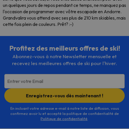
un quelques jours de repos pendant ce temps, ne manquez pas
l'occasion de programmer avec vôtre escapade en Andorre.
Grandvalira vous attend avec ses plus de 210 km skiables, mais
cette fois plein de couleurs. Prêt? :-)
Profitez des meilleurs offres de ski!
Abonnez-vous à notre Newsletter mensuelle et
recevez les meilleures offres de ski pour l'hiver.
Entrer votre Email
Enregistrez-vous dès maintenant !
En incluant votre adresse e-mail à notre liste de diffusion, vous
confirmez avoir lu et accepté la politique de confidentialité de
Politique de confidentialité
.