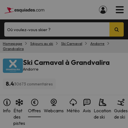
Où voulez-vous skier ?
Homepage
Séjours au ski
Ski Carnaval
Andorre
Grandvalira
Ski Carnaval à Grandvalira
Andorre
8.4
30673 commentaires
Info
État
Offres
Webcams
Météo
Avis
Location
Guides
des
de ski
de ski
pistes