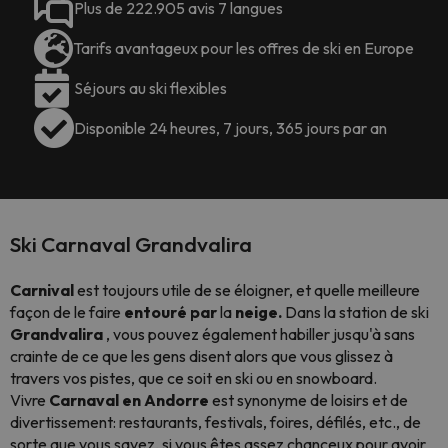
Plus de 222.905 avis 7 langues
Tarifs avantageux pour les offres de ski en Europe
Séjours au ski flexibles
Disponible 24 heures, 7 jours, 365 jours par an
Ski Carnaval Grandvalira
Carnival
est toujours utile de se éloigner, et quelle meilleure
façon de le faire
entouré par
la
neige.
Dans la station de ski
Grandvalira
, vous pouvez également habiller jusqu'à sans
crainte de ce que les gens disent alors que vous glissez à
travers vos pistes, que ce soit en ski ou en
snowboard.
Vivre
Carnaval en Andorre
est synonyme de loisirs et de
divertissement: restaurants, festivals, foires, défilés, etc., de
sorte que vous savez, si vous êtes assez chanceux pour avoir