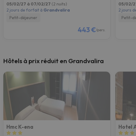
05/02/27 à 07/02/27
(2 nuits)
05/02/2
2 jours de forfait à
Grandvalira
2 jours d
Petit-déjeuner
Petit-d
443 €
/pers.
Hôtels à prix réduit en Grandvalira
Hmc K-ena
Hotel 