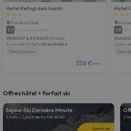
Hotel Refugi dels Isards
Hotel 
Pas de la Case
Pas de
7.7
7.9
924 commentaires
1243
05/02/27 à 07/02/27
(2 nuits)
05/02/2
2 jours de forfait à
Grandvalira
2 jours d
Demi-pension
Demi-p
358 €
/pers.
Offres hôtel + forfait ski
Séjour Ski Dernière Minute
Off
2 nuits + 2 jours de forfait de ski
2 nu
À partir de