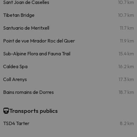
Sant Joan de Caselles
10.7 km
Tibetan Bridge
10.7 km
Santuario de Meritxell
11.7 km
Point de vue Mirador Roc del Quer
11.9 km
Sub-Alpine Flora and Fauna Trail
15.4 km
Caldea Spa
16.2 km
Coll Arenys
17.3 km
Bains romains de Dorres
18.7 km
Transports publics
TSD4 Tarter
8.2 km