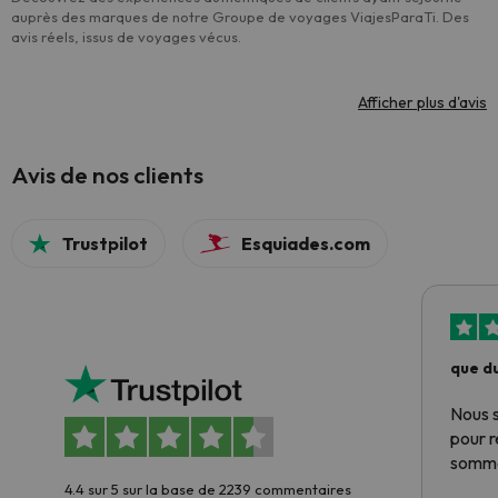
auprès des marques de notre Groupe de voyages ViajesParaTi. Des
avis réels, issus de voyages vécus.
Afficher plus d'avis
Avis de nos clients
Trustpilot
Esquiades.com
que du
Nous 
pour 
somme
4.4 sur 5 sur la base de 2239 commentaires