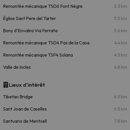
Remontée mécanique TSD6 Font Nègre
3.3 km
Église Sant Pere del Tarter
3.5 km
Bony d'Envalira Via Ferrata
3.6 km
Remontée mécanique TSD4 Pas de la Casa
4.4 km
Remontée mécanique TSF4 Solana
4.5 km
Valle de Incles
4.8 km
Lieux d'intérêt
Tibetan Bridge
6.5 km
Sant Joan de Caselles
6.5 km
Santuario de Meritxell
7.8 km