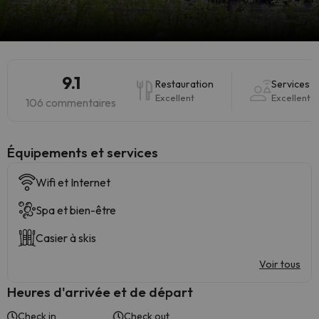
9.1
Restauration
Services
Excellent
Excellent
106 commentaires
​Équipements et services
Wifi et Internet
Spa et bien-être
Casier à skis
Voir tous
Heures d'arrivée et de départ
Check in
Check out