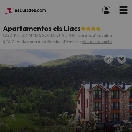
Apartamentos els Llacs
CG2, Km 22, Nº 126 SOLDEU, AD 106, Bordes d'Envalira
5.7 km du centre de Bordes d'Envalira
Voir sur la carte