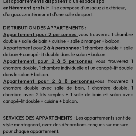
Les
appartements disposent d'un espace spa
entièrement gratuit
. Il se compose d'un jacuzzi extérieur,
d'un jacuzzi intérieur et d'une salle de sport.
DISTRIBUTION DES APPARTEMENTS :
Appartement pour 2 personnes
vous trouverez 1 chambre
double + salle de bain + cuisine + salle à manger + balcon.
Appartement pour
2 à 4 personnes
: 1 chambre double + salle
de bain + canapé-lit double dans le salon + balcon.
Appartement pour 2 à 5 personnes
vous trouverez 1
chambre double, 1 chambre individuelle et un canapé-lit double
dans le salon + balcon.
Appartement pour 2 à 8 personnes
vous trouverez 1
chambre double avec salle de bain, 1 chambre double, 1
chambre avec 2 lits simples + 1 salle de bain et salon avec
canapé-lit double + cuisine + balcon.
SERVICES DES APPARTEMENTS :
Les appartements sont de
style montagnard, avec des décorations conçues sur mesure
pour chaque appartement.