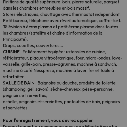
Finitions de qualité supérieure, bois, pierre naturelle, parquet
dans les chambres et meubles en bois massif.
Stores électriques, chauffage avec thermostat indépendant.
Petit bureau, téléphone avec réveil automatique, coffre-fort.
Télévision à écran plasma et petit écran plasma dans toutes
les chambres (satellite et chaîne d'information de la
Principauté).
Draps, couettes, couvertures...
CUISINE :
Entièrement équipée : ustensiles de cuisine,
réfrigérateur, plaque vitrocéramique, four, micro-ondes, lave-
vaisselle, grille-pain, presse-agrumes, machine à sandwich,
machine à café Nesspreso, machine à laver, fer et table à
reforfaiter.
SALLE DE BAIN :
Baignoire ou douche, produits de toilette
(shampoing, gel, savon), sèche-cheveux, pèse-personne,
peignoirs et serviettes,
échelle, peignoirs et serviettes, pantoufles de bain, peignoirs
et serviettes.
Pour l'enregistrement, vous devrez appeler
l'appartement ou envoyer un message WhatsApp afin