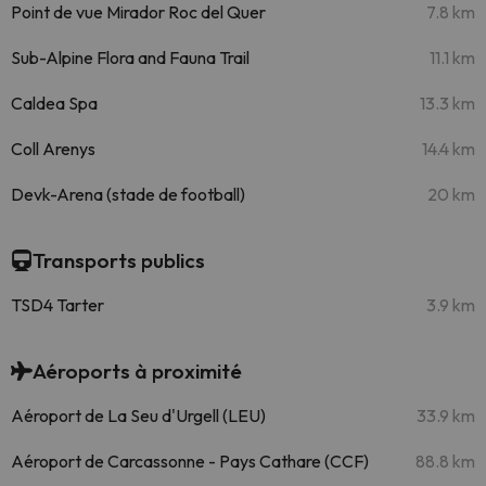
Point de vue Mirador Roc del Quer
7.8 km
Sub-Alpine Flora and Fauna Trail
11.1 km
Caldea Spa
13.3 km
Coll Arenys
14.4 km
Devk-Arena (stade de football)
20 km
Transports publics
TSD4 Tarter
3.9 km
Aéroports à proximité
Aéroport de La Seu d'Urgell (LEU)
33.9 km
Aéroport de Carcassonne - Pays Cathare (CCF)
88.8 km