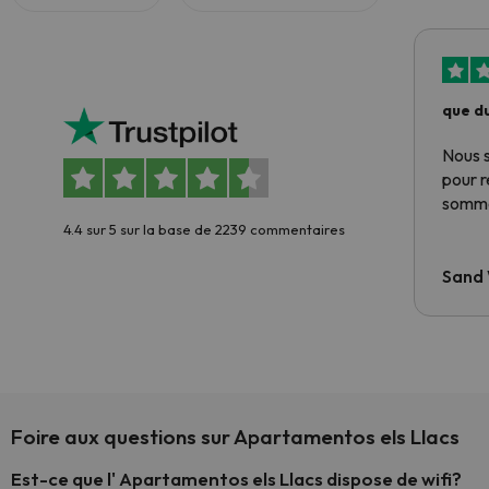
que du
Nous 
pour 
somme
4.4 sur 5 sur la base de 2239 commentaires
Sand
Foire aux questions sur Apartamentos els Llacs
Est-ce que l' Apartamentos els Llacs dispose de wifi?