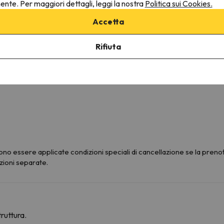
nente. Per maggiori dettagli, leggi la nostra
Politica sui Cookies.
Douche ou baignoire
Accetta
Rifiuta
o essere applicate condizioni speciali di cancellazione se la prenot
zioni separate.
ruttura.