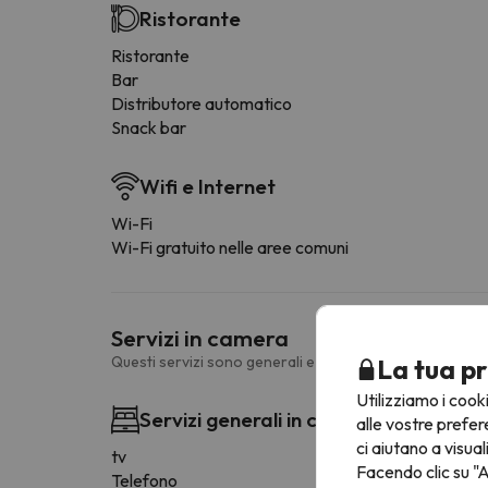
Ristorante
Ristorante
Bar
Distributore automatico
Snack bar
Wifi e Internet
Wi-Fi
Wi-Fi gratuito nelle aree comuni
Servizi in camera
Questi servizi sono generali e possono variare a secon
La tua pr
Utilizziamo i cook
Servizi generali in camera
alle vostre prefer
ci aiutano a visual
tv
Facendo clic su "A
Telefono