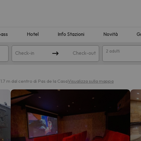
pass
Hotel
Info Stazioni
Novità
G
2 adulti
Check-in
Check-out
a
71.7 m dal centro di Pas de la Casa
Visualizza sulla mappa
ispondente alla sua ricerca. Provare a modificare la destinazione.