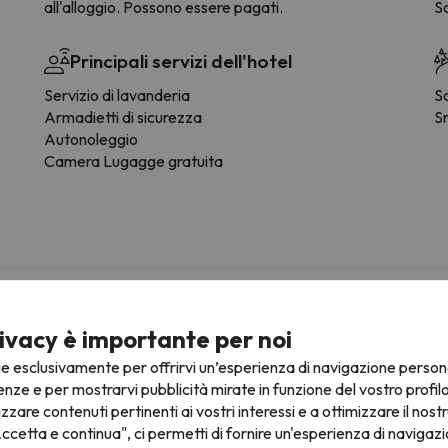
all'alloggio. Possono essere pagati.
S
Principali servizi dell'hotel
Servizio di lavanderia
S
Armadietti di sicurezza
S
Autonoleggio
Camera Lugagge gratuita
da del tipo di camera.
ivacy è importante per noi
ie esclusivamente per offrirvi un’esperienza di navigazione person
Bagno
enze e per mostrarvi pubblicità mirate in funzione del vostro profil
izzare contenuti pertinenti ai vostri interessi e a ottimizzare il nostr
WC
ccetta e continua", ci permetti di fornire un'esperienza di navigazi
Servizi