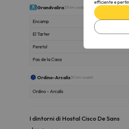
efficiente e perti
Grandvalira
215 km sciabili
Encamp
El Tarter
Peretol
Pas de la Casa
Ordino-Arcalis
30 km sciabili
Ordino - Arcalís
I dintorni di Hostal Cisco De Sans