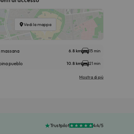
Vedi la mappa
a massana
6.8 km
15 min
bina pueblo
10.8 km
21 min
Mostra di più
Trustpilot
4.4/5