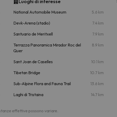
Luoghi di interesse
m
National Automobile Museum
5.6 km
m
Devk-Arena (stadio)
7.4 km
Santuario de Meritxell
7.9 km
m
Terrazza Panoramica Mirador Roc del
8.9 km
m
Quer
m
Sant Joan de Caselles
10.1 km
m
Tibetan Bridge
10.7 km
m
Sub-Alpine Flora and Fauna Trail
13.6 km
m
Laghi di Tristaina
14.7 km
distanze effettive possono variare.