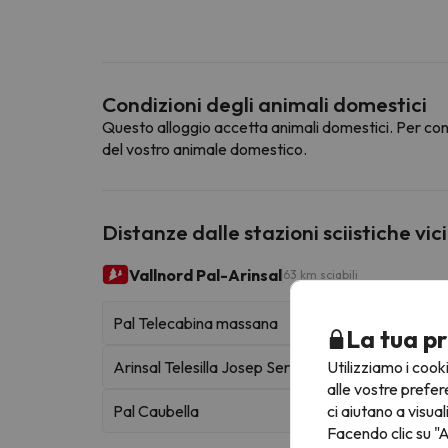
Condizioni degli animali domestici
Questo alloggio accetta animali domestici. Per cons
del vostro animale domestico.
Distanze dalle stazioni sciistiche vic
Vallnord Pal-Arinsal
63 km sciabili
Pal Telecabina massana
La tua pr
Utilizziamo i cook
Arinsal Telesilla Josep Serra
alle vostre prefer
ci aiutano a visual
Pal Caubella
Facendo clic su "A