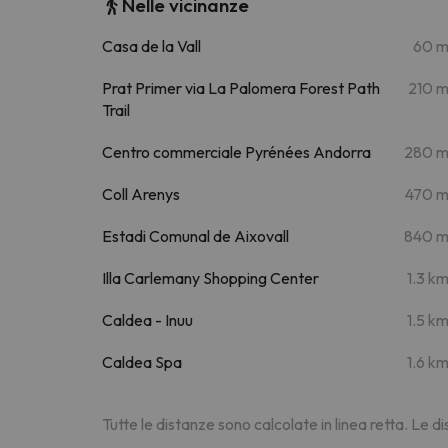
Nelle vicinanze
Casa de la Vall
60 
Prat Primer via La Palomera Forest Path
210 
Trail
Centro commerciale Pyrénées Andorra
280 
Coll Arenys
470 
Estadi Comunal de Aixovall
840 
Illa Carlemany Shopping Center
1.3 k
Caldea - Inuu
1.5 k
Caldea Spa
1.6 k
Tutte le distanze sono calcolate in linea retta. Le 