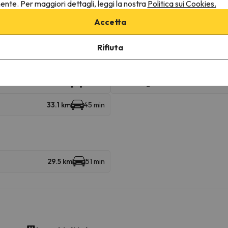
nente. Per maggiori dettagli, leggi la nostra
Politica sui Cookies.
Accetta
Canillo
7.7 km
13 min
Rifiuta
Soldeu
17.4 km
27 min
Grau Roig
21.4 km
30 min
33.1 km
45 min
29.5 km
51 min