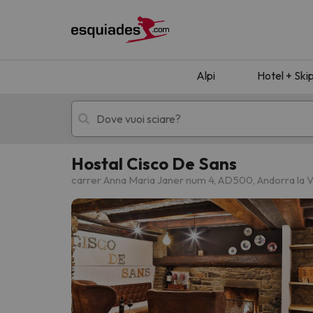
Alpi
Hotel + Ski
Hostal Cisco De Sans
Hotel + skipass
Hotel di montagn
carrer Anna Maria Janer num 4, AD500, Andorra la V
Ops, non abbiamo trovato alcun risultato corr