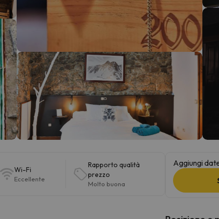
la strada. Non appena troverà la bussola, tornerà.
Aggiungi date 
Rapporto qualità
Wi-Fi
prezzo
Eccellente
Molto buona
Posizione e 