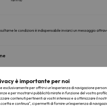
ultarne le condizioni è indispensabile inviarci un messaggio attrav
ine
Arinsal Telecabina pueblo
6.8 km
15 min
ivacy è importante per noi
ie esclusivamente per offrirvi un’esperienza di navigazione person
Arinsal
11.7 km
22 min
enze e per mostrarvi pubblicità mirate in funzione del vostro profil
izzare contenuti pertinenti ai vostri interessi e a ottimizzare il nostr
17.5 km
31 min
ccetta e continua", ci permetti di fornire un'esperienza di navigazi