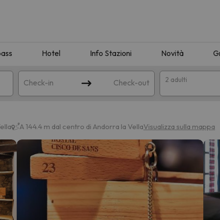
pass
Hotel
Info Stazioni
Novità
G
2 adulti
Check-in
Check-out
a
ella
A 144.4 m dal centro di Andorra la Vella
Visualizza sulla mappa
ispondente alla sua ricerca. Provare a modificare la destinazione.