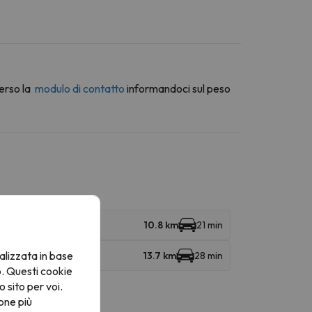
erso la
modulo di contatto
informandoci sul peso
10.8 km
21 min
alizzata in base
13.7 km
28 min
o. Questi cookie
o sito per voi.
one più