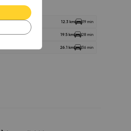
12.3 km
19 min
19.5 km
28 min
26.1 km
36 min