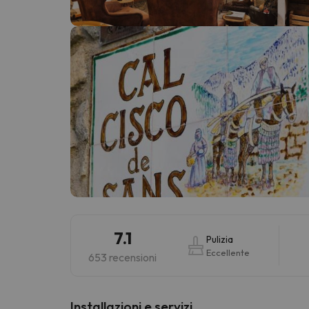
Sembra che il nostro ricercatore abbia perso 
7.1
Pulizia
Eccellente
653 recensioni
Installazioni e servizi