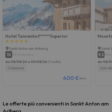
Hotel Tannenhof*****Superior
Mounta
Sankt Anton am Arlberg
Sankt 
10
9.2
43 recensioni
454 
da 08/08/26 a 09/08/26
(1 notte)
da 08/0
Colazione
Solo Al
400 €
/pers.
Le offerte più convenienti in Sankt Anton am
Arlberg