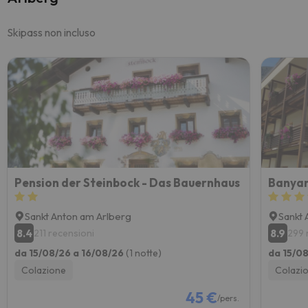
Skipass non incluso
Pension der Steinbock - Das Bauernhaus
Banya
Sankt Anton am Arlberg
Sankt 
8.4
8.9
211 recensioni
299 
da 15/08/26 a 16/08/26
(1 notte)
da 15/0
Colazione
Colazi
45 €
/pers.