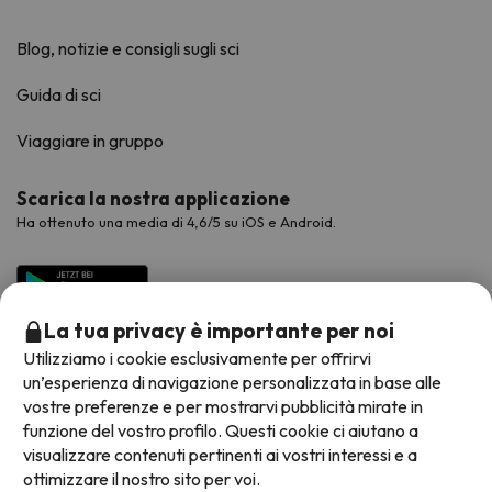
Blog, notizie e consigli sugli sci
Guida di sci
Viaggiare in gruppo
Scarica la nostra applicazione
Ha ottenuto una media di 4,6/5 su iOS e Android.
La tua privacy è importante per noi
Utilizziamo i cookie esclusivamente per offrirvi
un’esperienza di navigazione personalizzata in base alle
vostre preferenze e per mostrarvi pubblicità mirate in
funzione del vostro profilo. Questi cookie ci aiutano a
visualizzare contenuti pertinenti ai vostri interessi e a
Metodi di pagamento disponibili
ottimizzare il nostro sito per voi.