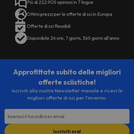
Più di 222.905 opinioni in 7 lingue
informazioni sono soggette a
modifiche da parte della struttura
Alcuni dei servizi dettagliati
Ottimi prezzi per le offerte di sci in Europa
ricettiva.
possono essere pagati. Puoi
controllare le loro tariffe
Offerte di sci flessibili
direttamente presso lo
Disponibile 24 ore, 7 giorni, 365 giorni all'anno
stabilimento. La struttura ricettiva
può modificare il modo in cui offre il
proprio servizio di ristorazione in
base alle esigenze. Queste
informazioni sono soggette a
Approfittate subito delle migliori
modifiche da parte della struttura
ricettiva.
offerte sciistiche!
Iscriviti alla nostra Newsletter mensile e ricevi le
migliori offerte di sci per l'inverno.
Inserisci il tuo indirizzo email
Iscriviti ora!