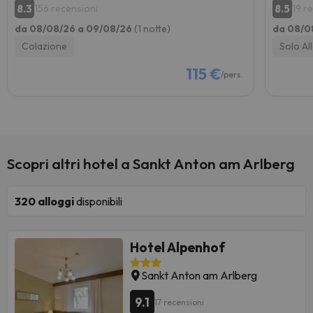
8.3
8.5
156 recensioni
19 r
da 08/08/26 a 09/08/26
(1 notte)
da 08/0
Colazione
Solo Al
115 €
/pers.
Scopri altri hotel a Sankt Anton am Arlberg
320
alloggi
disponibili
Hotel Alpenhof
Sankt Anton am Arlberg
9.1
17 recensioni