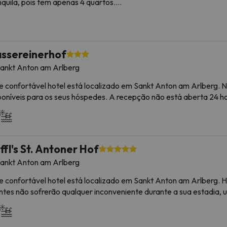
nquila, pois tem apenas 4 quartos.
jamento pode alterar a forma como oferece o seu serviço de cat
ormação está sujeita a alterações pelo alojamento.
uns dos serviços detalhados podem ser pagos. Você pode consult
jamento pode alterar a forma como oferece o seu serviço de cat
ssereinerhof
ormação está sujeita a alterações pelo alojamento.
ankt Anton am Arlberg
e confortável hotel está localizado em Sankt Anton am Arlberg. 
poníveis para os seus hóspedes. A recepção não está aberta 24 h
mais de estimação, pelo que aqueles que não gostam de animais ir
pedarem neste alojamento poderão utilizar suas instalações de 
ffl's St. Antoner Hof
uns dos serviços detalhados podem ser pagos. Você pode consult
ankt Anton am Arlberg
jamento pode alterar a forma como oferece o seu serviço de cat
ormação está sujeita a alterações pelo alojamento.
e confortável hotel está localizado em Sankt Anton am Arlberg. 
entes não sofrerão qualquer inconveniente durante a sua estadia,
mais de estimação.