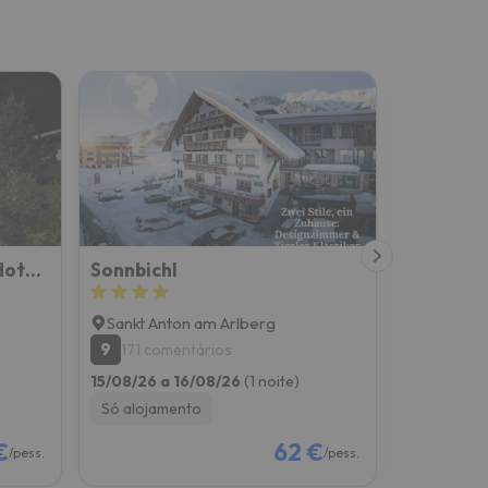
"Quality Hosts Arlberg" Hotel-Gasthof Freisleben
Sonnbichl
Haus Mo
Sankt Anton am Arlberg
Sankt An
9
9.5
171 comentários
103 co
15/08/26 a 16/08/26
(1 noite)
08/08/26 
Só alojamento
Pequeno-
€
62 €
/pess.
/pess.