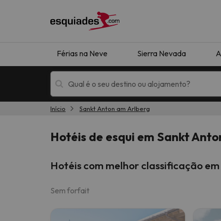
Férias na Neve
Sierra Nevada
A
Início
Sankt Anton am Arlberg
Férias na neve
Hotéis de montan
Hotéis de esqui em Sankt Anto
Hotéis com melhor classificação em
Sem forfait
Oops, não encontramos nenhum resultado que 