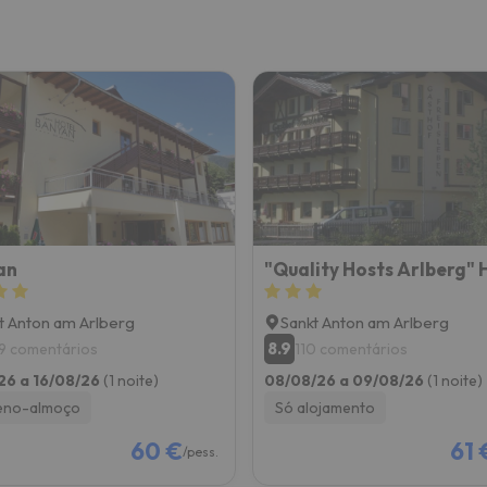
an
t Anton am Arlberg
Sankt Anton am Arlberg
8.9
9 comentários
110 comentários
26 a 16/08/26
(1 noite)
08/08/26 a 09/08/26
(1 noite)
eno-almoço
Só alojamento
60 €
61 
/pess.