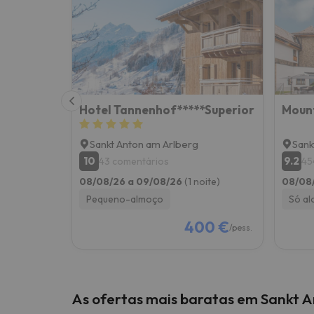
Bem, parece que o nosso Seeker perdeu o seu
Hotel Tannenhof*****Superior
Mount
Sankt Anton am Arlberg
Sank
10
9.2
43 comentários
45
08/08/26 a 09/08/26
(1 noite)
08/08
Pequeno-almoço
Só al
400 €
/pess.
As ofertas mais baratas em Sankt 