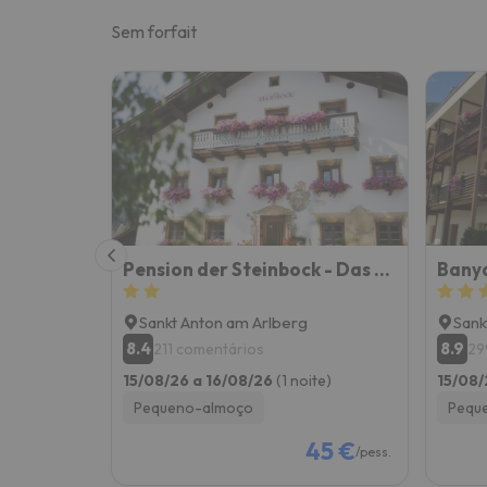
Sem forfait
Pension der Steinbock - Das Bauernhaus
Bany
Sankt Anton am Arlberg
Sank
8.4
8.9
211 comentários
29
15/08/26 a 16/08/26
(1 noite)
15/08/
Pequeno-almoço
Pequ
45 €
/pess.