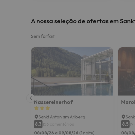
A nossa seleção de ofertas em Sank
Sem forfait
Nassereinerhof
Maro
Sankt Anton am Arlberg
Sank
8.3
8.5
156 comentários
19
08/08/26 a 09/08/26
(1 noite)
08/08/