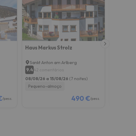
Haus Markus Strolz
Landhaus
Sankt Anton am Arlberg
Sankt An
9.4
8.8
42 comentários
59 com
08/08/26 a 15/08/26
(7 noites)
08/08/26 
Pequeno-almoço
Só alojam
€
490 €
/pess.
/pess.