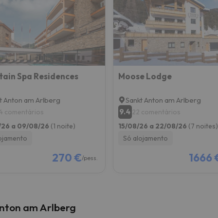
 caminho. Assim que encontrar a sua bússola, estará de volta.
ain Spa Residences
Moose Lodge
t Anton am Arlberg
Sankt Anton am Arlberg
9.4
4 comentários
22 comentários
/26 a 09/08/26
(1 noite)
15/08/26 a 22/08/26
(7 noites)
ojamento
Só alojamento
270 €
1666 
/pess.
Anton am Arlberg