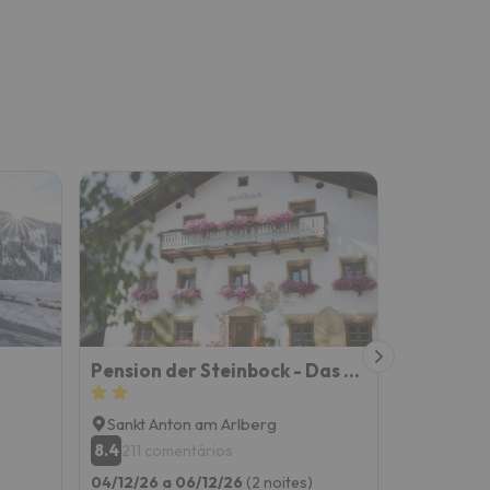
Pension der Steinbock - Das Bauernhaus
Hotel Po
Sankt Anton am Arlberg
Sankt An
8.4
8.7
211 comentários
250 co
04/12/26 a 06/12/26
(2 noites)
04/12/26 a