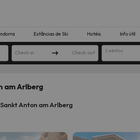
ndorra
Estâncias de Ski
Hotéis
Info útil
2 adultos
Check-in
Check-out
ha
n am Arlberg
 Sankt Anton am Arlberg
corresponda à sua pesquisa. Tente modificar o destino.