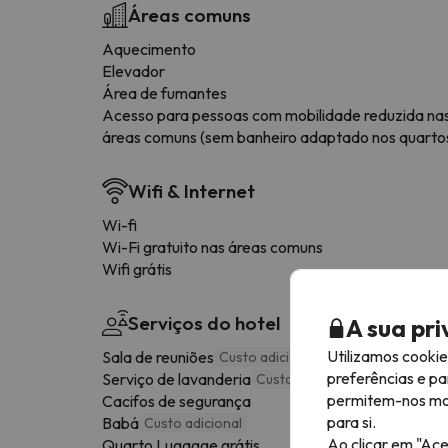
Áreas comuns
Aquecimento
Elevador
Área de fumantes
Acesso para pessoas com mobilidade reduzida na
áreas comuns (sem banheiro adaptado nos quarto
Wifi & Internet
Wi-fi
Wi-Fi gratuito nas áreas comuns
Wifi grátis
Serviços do hotel
A sua pr
Utilizamos cooki
Sala de reuniões
Custo adicional
preferências e pa
Serviço de lavanderia
Custo adicional
permitem-nos most
Cacifos de segurança
para si.
Babá
Custo adicional
Ao clicar em "Ace
Quarto Lugagge grátis