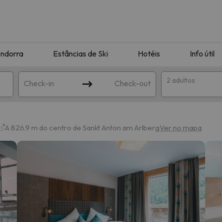
ndorra
Estâncias de Ski
Hotéis
Info útil
2 adultos
Check-in
Check-out
ha
A 826.9 m do centro de Sankt Anton am Arlberg
Ver no mapa
corresponda à sua pesquisa. Tente modificar o destino.