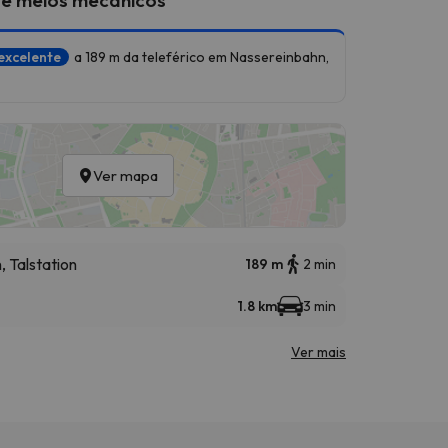
excelente
a 189 m da teleférico em Nassereinbahn,
Ver mapa
 Talstation
189 m
2 min
1.8 km
3 min
Ver mais