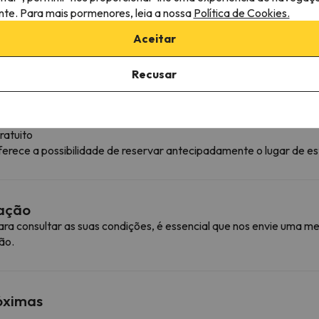
ante. Para mais pormenores, leia a nossa
Política de Cookies.
Aceitar
Recusar
ratuito
ferece a possibilidade de reservar antecipadamente o lugar de e
mação
ra consultar as suas condições, é essencial que nos envie uma
ão.
róximas