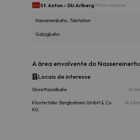
St. Anton - Ski Arlberg
299 km esquiáveis
Nassereinbahn, Talstation
Galzigbahn
A área envolvente do Nassereinerh
Locais de interesse
Silvrettaseilbahn
14 k
Klostertaler Bergbahnen GmbH & Co.
16.6 k
KG