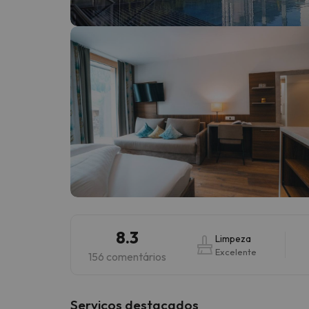
Bem, parece que o nosso Seeker perdeu o seu
8.3
Limpeza
Excelente
156 comentários
Serviços destacados