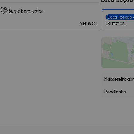
Spa e bem-estar
Localização 
Ver tudo
Talstation.
Nassereinbahn,
Rendlbahn