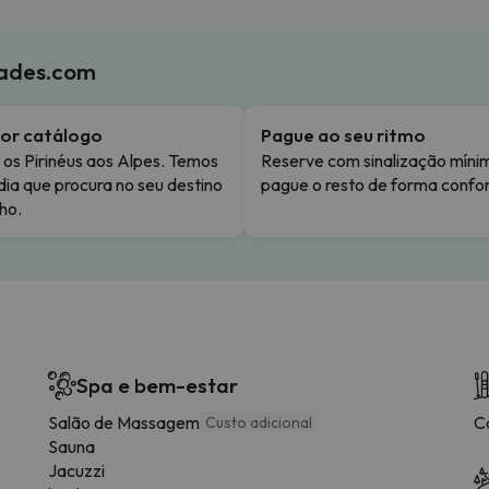
iades.com
or catálogo
Pague ao seu ritmo
os Pirinéus aos Alpes. Temos
Reserve com sinalização míni
dia que procura no seu destino
pague o resto de forma confor
ho.
Spa e bem-estar
Salão de Massagem
C
Custo adicional
Sauna
Jacuzzi