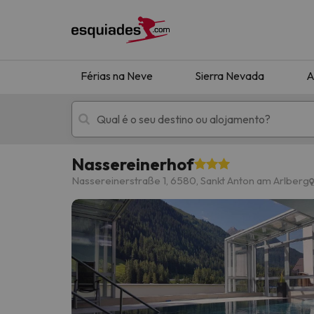
Férias na Neve
Sierra Nevada
A
Nassereinerhof
Férias na neve
Hotéis de montan
Nassereinerstraße 1, 6580, Sankt Anton am Arlberg
Oops, não encontramos nenhum resultado que 