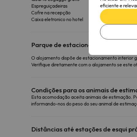
eficiente e relev
Espreguiçadeiras
Cofre na recepção
Caixa eletronico no hotel
Parque de estacionamento
O alojamento dispõe de estacionamento interior g
Verifique diretamente com o alojamento se este o
Condições para os animais de esti
Esta acomodação aceita animais de estimação. Pa
informando-nos do peso do seu animal de estimaç
Distâncias até estações de esqui p