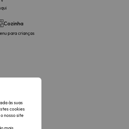
squi
Cozinha
enu para crianças
ada às suas
Estes cookies
o nosso site
ão mais