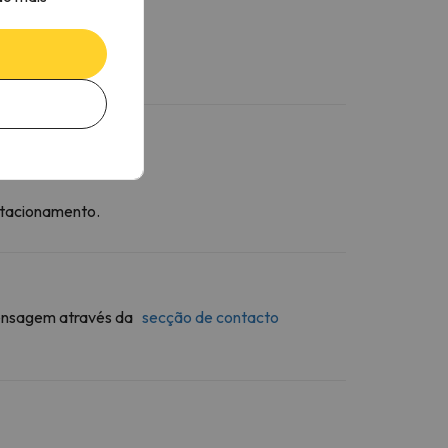
stacionamento.
 mensagem através da
secção de contacto