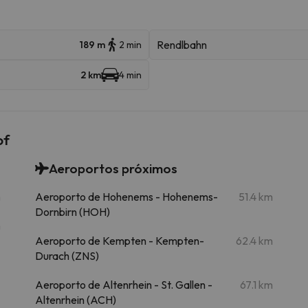
Rendlbahn
189 m
2 min
2 km
4 min
of
Aeroportos próximos
m
Aeroporto de Hohenems - Hohenems-
51.4 km
Dornbirn (HOH)
m
Aeroporto de Kempten - Kempten-
62.4 km
Durach (ZNS)
Aeroporto de Altenrhein - St. Gallen -
67.1 km
Altenrhein (ACH)