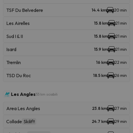
TSF Du Belvedere
14.4 km
20 min
Les Airelles
15.8 km
21 min
Sud I & II
15.8 km
21 min
Isard
15.9 km
21 min
Tremlin
16 km
22 min
TSD Du Roc
18.5 km
26 min
Les Angles
55 km sciabili
Area Les Angles
23.8 km
27 min
Collade
Skilift
24.7 km
29 min