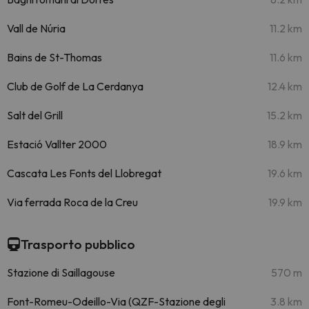
Vall de Núria
11.2 km
Bains de St-Thomas
11.6 km
Club de Golf de La Cerdanya
12.4 km
Salt del Grill
15.2 km
Estació Vallter 2000
18.9 km
Cascata Les Fonts del Llobregat
19.6 km
Via ferrada Roca de la Creu
19.9 km
Trasporto pubblico
Stazione di Saillagouse
570 m
Font-Romeu-Odeillo-Via (QZF-Stazione degli
3.8 km