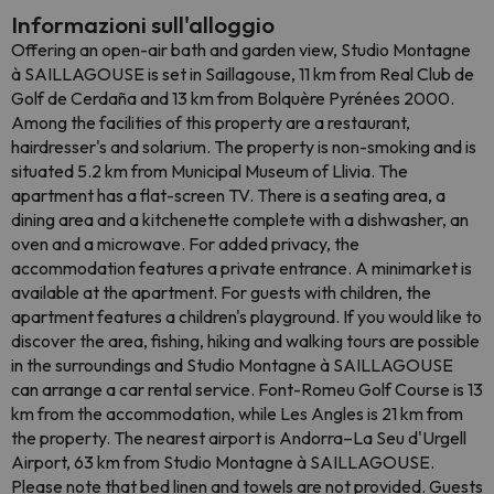
Informazioni sull'alloggio
Offering an open-air bath and garden view, Studio Montagne
à SAILLAGOUSE is set in Saillagouse, 11 km from Real Club de
Golf de Cerdaña and 13 km from Bolquère Pyrénées 2000.
Among the facilities of this property are a restaurant,
hairdresser's and solarium. The property is non-smoking and is
situated 5.2 km from Municipal Museum of Llivia. The
apartment has a flat-screen TV. There is a seating area, a
dining area and a kitchenette complete with a dishwasher, an
oven and a microwave. For added privacy, the
accommodation features a private entrance. A minimarket is
available at the apartment. For guests with children, the
apartment features a children's playground. If you would like to
discover the area, fishing, hiking and walking tours are possible
in the surroundings and Studio Montagne à SAILLAGOUSE
can arrange a car rental service. Font-Romeu Golf Course is 13
km from the accommodation, while Les Angles is 21 km from
the property. The nearest airport is Andorra–La Seu d'Urgell
Airport, 63 km from Studio Montagne à SAILLAGOUSE.
Please note that bed linen and towels are not provided. Guests