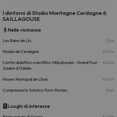
I dintorni di Studio Montagne Cerdagne à
SAILLAGOUSE
Nelle vicinanze
Les Bains de Llo
2 km
Musée de Cerdagne
3.8 km
Centro didattico scientifico Héliodyssée - Grand Four
4.2 km
Solaire d'Odeillo
Museo Municipal de Llívia
4.8 km
Comprensorio Sciistico Font-Romeu
5 km
Luoghi di interesse
Bagni romani di Dorres
8.2 km