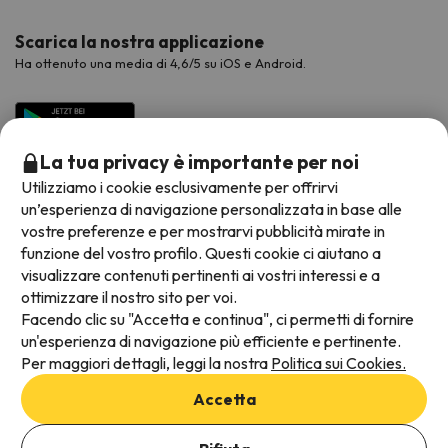
Scarica la nostra applicazione
Ha ottenuto una media di 4,6/5 su iOS e Android.
La tua privacy è importante per noi
Utilizziamo i cookie esclusivamente per offrirvi
un’esperienza di navigazione personalizzata in base alle
vostre preferenze e per mostrarvi pubblicità mirate in
funzione del vostro profilo. Questi cookie ci aiutano a
visualizzare contenuti pertinenti ai vostri interessi e a
Metodi di pagamento disponibili
ottimizzare il nostro sito per voi.
Facendo clic su "Accetta e continua", ci permetti di fornire
un'esperienza di navigazione più efficiente e pertinente.
Per maggiori dettagli, leggi la nostra
Politica sui Cookies.
Termini e condizioni generali
Accetta
Protezione dei dati
Aggiungi date per verificare la disponibilità
Informativa sui cookie