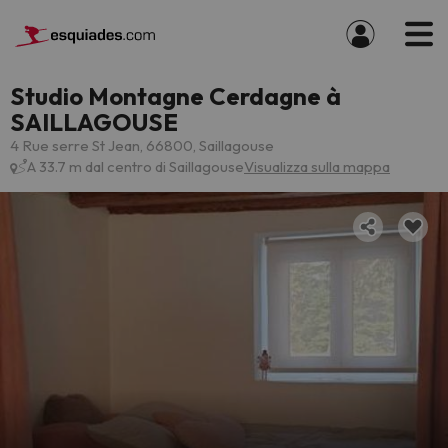
Studio Montagne Cerdagne à
SAILLAGOUSE
4 Rue serre St Jean, 66800, Saillagouse
A 33.7 m dal centro di Saillagouse
Visualizza sulla mappa