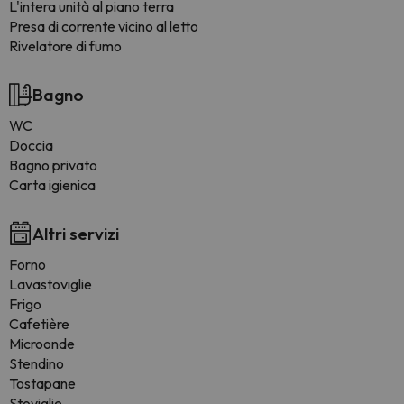
L'intera unità al piano terra
Presa di corrente vicino al letto
Rivelatore di fumo
Bagno
WC
Doccia
Bagno privato
Carta igienica
Altri servizi
Forno
Lavastoviglie
Frigo
Cafetière
Microonde
Stendino
Tostapane
Stoviglie