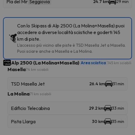
Pla del Mir
Seggiovia
24.7 km
29 min
Con lo Skipass di Alp 2500 (La Molina+Masella) puoi
accedere a diverse località sciistiche e goderti 145
km di piste.
L'accesso più vicino alle piste è TSD Masella Jet a Masella.
Puoi sciare anche a Masella e La Molina.
Alp 2500 (La Molina+Masella)
Area sciistica
145 km sciabili
Masella
74 km sciabili
TSD Masella Jet
26.4 km
31 min
La Molina
71 km sciabili
Edificio Telecabina
29.2 km
33 min
Pista Llarga
30 km
35 min