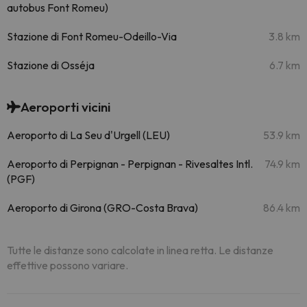
autobus Font Romeu)
Stazione di Font Romeu-Odeillo-Via
3.8 km
Stazione di Osséja
6.7 km
Aeroporti vicini
Aeroporto di La Seu d'Urgell (LEU)
53.9 km
Aeroporto di Perpignan - Perpignan - Rivesaltes Intl.
74.9 km
(PGF)
Aeroporto di Girona (GRO-Costa Brava)
86.4 km
Tutte le distanze sono calcolate in linea retta. Le distanze
effettive possono variare.