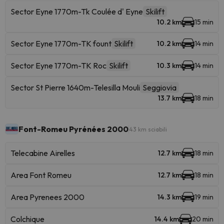
Sector Eyne 1770m-Tk Coulée d' Eyne
Skilift
10.2 km
15 min
Sector Eyne 1770m-TK fount
Skilift
10.2 km
14 min
Sector Eyne 1770m-TK Roc
Skilift
10.3 km
14 min
Sector St Pierre 1640m-Telesilla Mouli
Seggiovia
13.7 km
18 min
Font-Romeu Pyrénées 2000
43 km sciabili
Telecabine Airelles
12.7 km
18 min
Area Font Romeu
12.7 km
18 min
Area Pyrenees 2000
14.3 km
19 min
Colchique
14.4 km
20 min