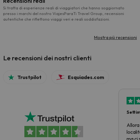
Recensioni reali
Si tratta di esperienze reali di viaggiatori che hanno soggiornato
presso i marchi del nostro ViajesParaTi Travel Group, recensioni
autentiche che riflettono viaggi veri e reali soddisfazioni.
Mostra più recensioni
Le recensioni dei nostri clienti
Trustpilot
Esquiades.com
Setti
Allora
locali
ma ci 