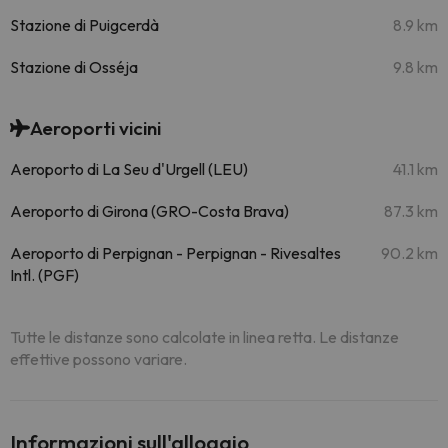
Stazione di Puigcerdà
8.9 km
Stazione di Osséja
9.8 km
Aeroporti vicini
Aeroporto di La Seu d'Urgell (LEU)
41.1 km
Aeroporto di Girona (GRO-Costa Brava)
87.3 km
Aeroporto di Perpignan - Perpignan - Rivesaltes
90.2 km
Intl. (PGF)
Tutte le distanze sono calcolate in linea retta. Le distanze
effettive possono variare.
Informazioni sull'alloggio