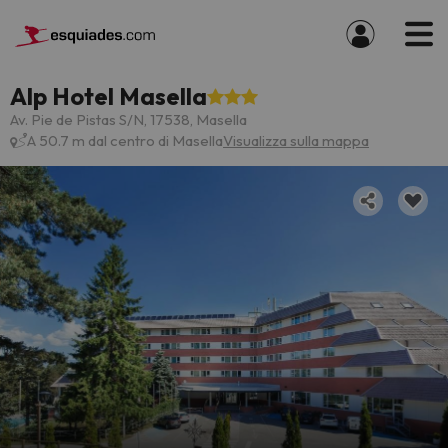
Alp Hotel Masella
Av. Pie de Pistas S/N, 17538, Masella
A 50.7 m dal centro di Masella
Visualizza sulla mappa