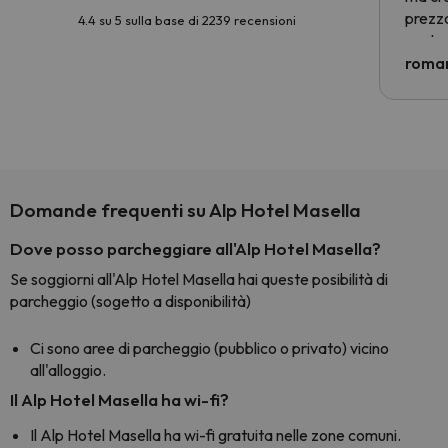
prezzo
4.4 su 5 sulla base di 2239 recensioni
nostra 
econom
roman
costre
voluto
per 6 g
paghi 
Domande frequenti su Alp Hotel Masella
Dove posso parcheggiare all'Alp Hotel Masella?
Se soggiorni all'Alp Hotel Masella hai queste posibilità di
parcheggio (sogetto a disponibilità)
Ci sono aree di parcheggio (pubblico o privato) vicino
all'alloggio.
Il Alp Hotel Masella ha wi-fi?
Il Alp Hotel Masella ha wi-fi gratuita nelle zone comuni.