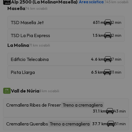
Alp 2500 (La Molina+Masella)
Area sciistica
145 km sciabili
Masella
74 km sciabili
TSD Masella Jet
631 m
2 min
TSD La Pia Express
1.5 km
2 min
La Molina
71 km sciabili
Edificio Telecabina
4.6 km
7 min
Pista Llarga
6.5 km
11 min
Vall de Núria
8 km sciabili
Cremallera Ribes de Freser
Treno a cremagliera
31.1 km
43 min
Cremallera Queralbs
Treno a cremagliera
37.7 km
51 min