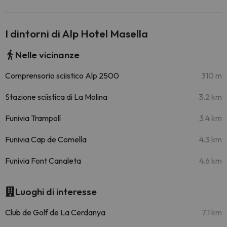
I dintorni di Alp Hotel Masella
Nelle vicinanze
Comprensorio sciistico Alp 2500
310 m
Stazione sciistica di La Molina
3.2 km
Funivia Trampolí
3.4 km
Funivia Cap de Comella
4.3 km
Funivia Font Canaleta
4.6 km
Luoghi di interesse
Club de Golf de La Cerdanya
7.1 km