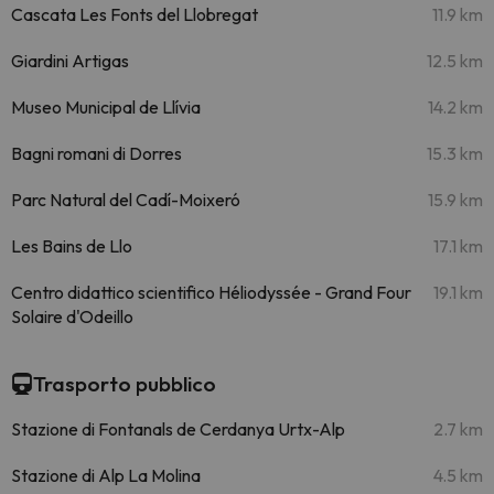
Cascata Les Fonts del Llobregat
11.9 km
Giardini Artigas
12.5 km
Museo Municipal de Llívia
14.2 km
Bagni romani di Dorres
15.3 km
Parc Natural del Cadí-Moixeró
15.9 km
Les Bains de Llo
17.1 km
Centro didattico scientifico Héliodyssée - Grand Four
19.1 km
Solaire d'Odeillo
Trasporto pubblico
Stazione di Fontanals de Cerdanya Urtx-Alp
2.7 km
Stazione di Alp La Molina
4.5 km