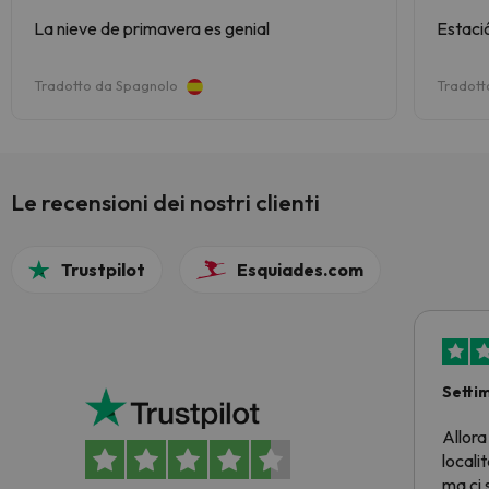
La nieve de primavera es genial
Estació
Tradotto da Spagnolo
Tradott
Le recensioni dei nostri clienti
Trustpilot
Esquiades.com
Setti
Allora
locali
ma ci 