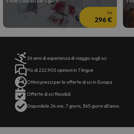
4 notti + Skipass per 3 giorni
3 no
Da
296 €
24 anni di esperienza di viaggio sugli sci
Più di 222.905 opinioni in 7 lingue
Ottimi prezzi per le offerte di sci in Europa
Offerte di sci flessibili
Disponibile 24 ore, 7 giorni, 365 giorni all'anno