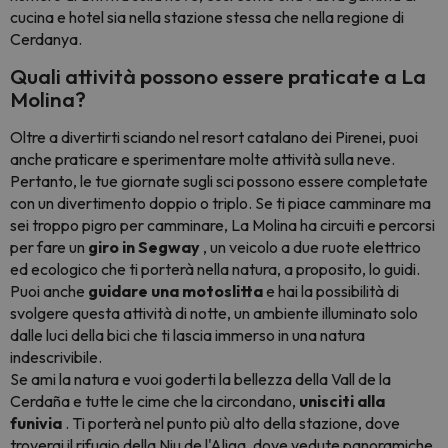
cucina e hotel sia nella stazione stessa che nella regione di
Cerdanya.
Quali attività possono essere praticate a La
Molina?
Oltre a divertirti sciando nel resort catalano dei Pirenei, puoi
anche praticare e sperimentare molte attività sulla neve.
Pertanto, le tue giornate sugli sci possono essere completate
con un divertimento doppio o triplo. Se ti piace camminare ma
sei troppo pigro per camminare, La Molina ha circuiti e percorsi
per fare un
giro in Segway
, un veicolo a due ruote elettrico
ed ecologico che ti porterà nella natura, a proposito, lo guidi.
Puoi anche
guidare una motoslitta
e hai la possibilità di
svolgere questa attività di notte, un ambiente illuminato solo
dalle luci della bici che ti lascia immerso in una natura
indescrivibile.
Se ami la natura e vuoi goderti la bellezza della Vall de la
Cerdaña e tutte le cime che la circondano,
unisciti alla
funivia
. Ti porterà nel punto più alto della stazione, dove
troverai il rifugio della Niu de l'Aliga, dove vedute panoramiche