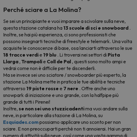
Perché sciare a La Molina?
Se sei un principiante e vuoi imparare a scivolare sulla neve,
questa stazione catalana ha
13 scuole di sci e snowboard
.
Inoltre, se hai più esperienza, ci sono professionisti che
possono insegnarti tecniche di freestyle e telemark. Una volta
acquisite le conoscenze di base, osa lanciarti attraverso le sue
18
tracce
verdi
e
19 blu
. Li troverai nei settori di
Pista
Llarga
,
Trampolí
e
Coll de Pal
, questi sono molto ampi e
vedrai come non è difficile per te discenderli.
Ma se invece sei uno sciatore / snowboarder più esperto, la
stazione La Molina mette in pratica le tue abilità e tecniche
attraverso
19
piste
rosse
e
7 nere
. Offre anche uno
snowpark di iniziazione e uno grande, con la halfpipe più
grande di tutti i Pirenei!
Inoltre,
se non sei uno stuzzicadenti
ma vuoi andare sulla
neve, in particolare alla stazione di La Molina, su
Esquiades.com
possiamo applicare uno sconto per non
sciare. E non preoccuparti perché non ti annoierai. Hai un gran
numero di attività sulla neve, così come una vasta gamma di