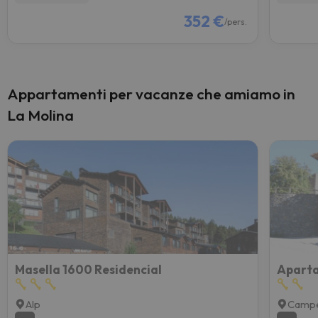
352 €
/pers.
Appartamenti per vacanze che amiamo in
La Molina
Masella 1600 Residencial
Aparta
Alp
Campe