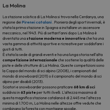
La Molina
La stazione sciistica di La Molina si trova nella Cerdanya, una
regione dei
Pirenei catalani
. Pioniera degli sport invernali, è
stata la prima stazione in Spagna a installare un ascensore
meccanico, nel 1943. Più di settant'anni dopo La Molina è
diventata una
stazione moderna e innovativa
che ha una
vasta gamma di attività sportive e ricreative per soddisfare i
gusti di tutti.
È stata la sede di grandi eventi e ha una lunga storia nell'alta
competizione internazionale
che sostiene la qualità delle
piste e delle strutture di La Molina. Queste competizioni sono
la Coppa del mondo di sci alpino (2008), i campionati del
mondo di snowboard (2011) o il campionato del mondo di sci
alpino per disabili (2013).
Sciatori e snowboarder possono praticare
68 km di sci
suddivisi in
63 piste
per tutti i livelli. L'altezza massima di
questa magnifica stazione catalana è di 2.445 me l'altezza
minima di 1.700 m, La Molina nelle altezze offre vedute che
combinano la foresta con montagne spoglie.