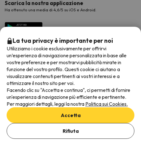
Scarica la nostra applicazione
Ha ottenuto una media di 4,6/5 su iOS e Android.
La tua privacy è importante per noi
Utilizziamo i cookie esclusivamente per offrirvi
un’esperienza di navigazione personalizzata in base alle
vostre preferenze e per mostrarvi pubblicità mirate in
funzione del vostro profilo. Questi cookie ci aiutano a
visualizzare contenuti pertinenti ai vostri interessi e a
Metodi di pagamento disponibili
ottimizzare il nostro sito per voi.
Facendo clic su "Accetta e continua", ci permetti di fornire
un'esperienza di navigazione più efficiente e pertinente.
Per maggiori dettagli, leggi la nostra
Politica sui Cookies.
Termini e condizioni generali
Accetta
Protezione dei dati
Informativa sui cookie
Rifiuta