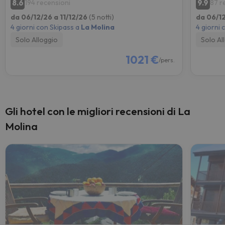
8.6
9.9
194 recensioni
87 r
da 06/12/26 a 11/12/26
(5 notti)
da 06/12
4 giorni con Skipass a
La Molina
4 giorni 
Solo Alloggio
Solo Al
1021 €
/pers.
Gli hotel con le migliori recensioni di La
Molina