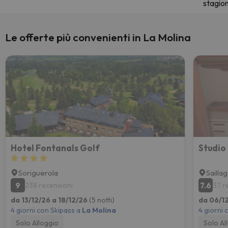
stagio
Le offerte più convenienti in La Molina
Hotel Fontanals Golf
Soriguerola
Sailla
9
7.6
238 recensioni
37 r
da 13/12/26 a 18/12/26
(5 notti)
da 06/12
4 giorni con Skipass a
La Molina
4 giorni 
Solo Alloggio
Solo Al