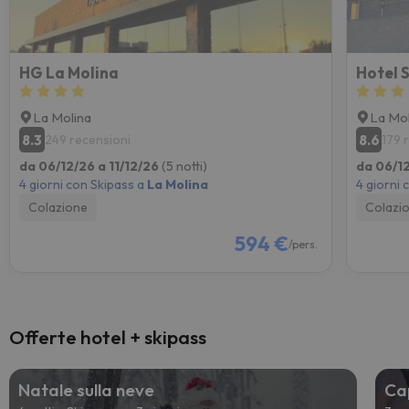
HG La Molina
Hotel 
La Molina
La Mol
8.3
8.6
249 recensioni
179 
da 06/12/26 a 11/12/26
(5 notti)
da 06/12
4 giorni con Skipass a
La Molina
4 giorni 
Colazione
Colazi
594 €
/pers.
Offerte hotel + skipass
Natale sulla neve
Ca