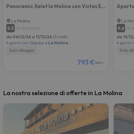
Panoramic Xalet la Molina con Vistas Excelentes
La Molina
La Mol
9.3
9.6
63 recensioni
25 r
da 06/12/26 a 11/12/26
(5 notti)
da 13/12
4 giorni con Skipass a
La Molina
4 giorni 
Solo Alloggio
Solo Al
793 €
/pers.
La nostra selezione di offerte in La Molina