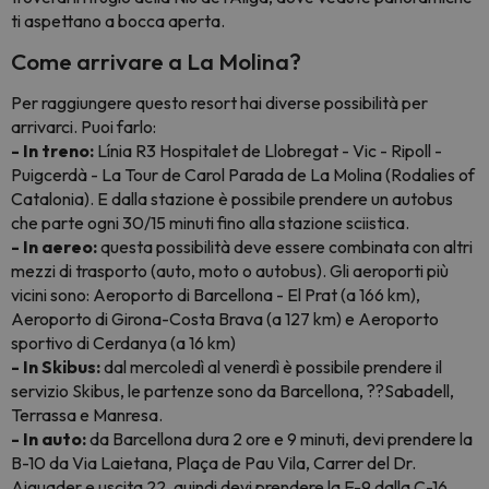
ti aspettano a bocca aperta.
Come arrivare a La Molina?
Per raggiungere questo resort hai diverse possibilità per
arrivarci. Puoi farlo:
- In treno:
Línia R3 Hospitalet de Llobregat - Vic - Ripoll -
Puigcerdà - La Tour de Carol Parada de La Molina (Rodalies of
Catalonia). E dalla stazione è possibile prendere un autobus
che parte ogni 30/15 minuti fino alla stazione sciistica.
- In aereo:
questa possibilità deve essere combinata con altri
mezzi di trasporto (auto, moto o autobus). Gli aeroporti più
vicini sono: Aeroporto di Barcellona - El Prat (a 166 km),
Aeroporto di Girona-Costa Brava (a 127 km) e Aeroporto
sportivo di Cerdanya (a 16 km)
- In Skibus:
dal mercoledì al venerdì è possibile prendere il
servizio Skibus, le partenze sono da Barcellona, ??Sabadell,
Terrassa e Manresa.
- In auto:
da Barcellona dura 2 ore e 9 minuti, devi prendere la
B-10 da Via Laietana, Plaça de Pau Vila, Carrer del Dr.
Aiguader e uscita 22, quindi devi prendere la E-9 dalla C-16 ,