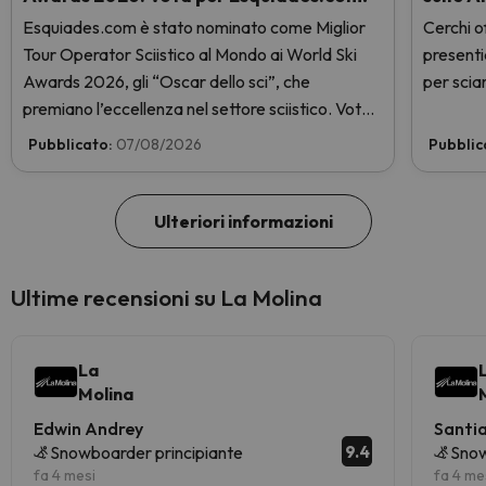
Esquiades.com è stato nominato come Miglior
Cerchi of
Tour Operator Sciistico al Mondo ai World Ski
presenti
Awards 2026, gli “Oscar dello sci”, che
per sciar
premiano l’eccellenza nel settore sciistico. Vota
subito e aiutaci a arrivare in cima!
Pubblicato:
07/08/2026
Pubblic
Ulteriori informazioni
Ultime recensioni su La Molina
La
Molina
Edwin Andrey
Santi
9.4
Snowboarder principiante
Snow
fa 4 mesi
fa 4 me