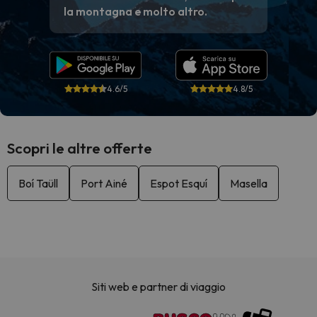
la montagna e molto altro.
4.6/5
4.8/5
Scopri le altre offerte
Boí Taüll
Port Ainé
Espot Esquí
Masella
Siti web e partner di viaggio