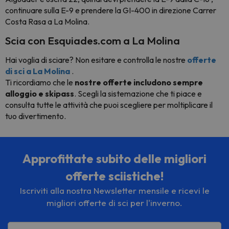
continuare sulla E-9 e prendere la GI-400 in direzione Carrer
Costa Rasa a La Molina.
Scia con Esquiades.com a La Molina
Hai voglia di sciare? Non esitare e controlla le nostre
offerte
di sci a La Molina
.
Ti ricordiamo che le
nostre offerte includono sempre
alloggio e skipass
. Scegli la sistemazione che ti piace e
consulta tutte le attività che puoi scegliere per moltiplicare il
tuo divertimento.
Approfittate subito delle migliori
offerte sciistiche!
Iscriviti alla nostra Newsletter mensile e ricevi le
migliori offerte di sci per l'inverno.