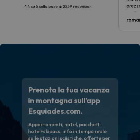
prezzo
4.4 su 5 sulla base di 2239 recensioni
nostra 
econom
roman
costre
voluto
per 6 g
paghi 
Prenota la tua vacanza
in montagna sull’app
Esquiades.com.
Appartamenti, hotel, pacchetti
hotel+skipass, info in tempo reale
sulle stazioni sciistiche, offerte per