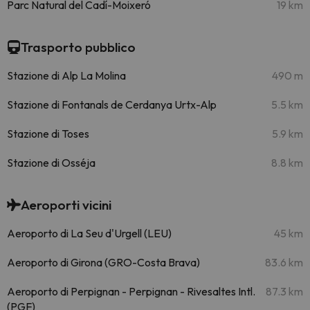
Parc Natural del Cadí-Moixeró
19 km
Trasporto pubblico
Stazione di Alp La Molina
490 m
Stazione di Fontanals de Cerdanya Urtx-Alp
5.5 km
Stazione di Toses
5.9 km
Stazione di Osséja
8.8 km
Aeroporti vicini
Aeroporto di La Seu d'Urgell (LEU)
45 km
Aeroporto di Girona (GRO-Costa Brava)
83.6 km
Aeroporto di Perpignan - Perpignan - Rivesaltes Intl.
87.3 km
(PGF)