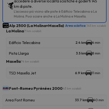
accedere a diverse località sciistiche e goderti 145
km di piste.
L'accesso più vicino alle piste è Edificio Telecabina a La
Molina. Puoi sciare anche a La Molina e Masella.
Alp 2500 (La Molina+Masella)
Area sciistica
145 km sciabili
La Molina
71 km sciabili
Edificio Telecabina
2.4 km
4 min
Pista Llarga
3.5 km
8 min
Masella
74 km sciabili
TSD Masella Jet
6.9 km
11 min
Font-Romeu Pyrénées 2000
43 km sciabili
Area Font Romeu
33.7 km
40 min