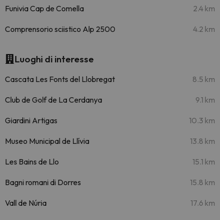
Funivia Cap de Comella
2.4 km
Comprensorio sciistico Alp 2500
4.2 km
Luoghi di interesse
Cascata Les Fonts del Llobregat
8.5 km
Club de Golf de La Cerdanya
9.1 km
Giardini Artigas
10.3 km
Museo Municipal de Llívia
13.8 km
Les Bains de Llo
15.1 km
Bagni romani di Dorres
15.8 km
Vall de Núria
17.6 km