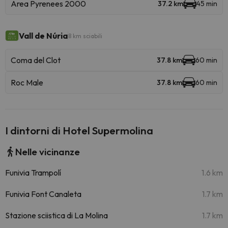
Area Pyrenees 2000
37.2 km
45 min
Vall de Núria
8 km sciabili
Coma del Clot
37.8 km
60 min
Roc Male
37.8 km
60 min
I dintorni di Hotel Supermolina
Nelle vicinanze
Funivia Trampolí
1.6 km
Funivia Font Canaleta
1.7 km
Stazione sciistica di La Molina
1.7 km