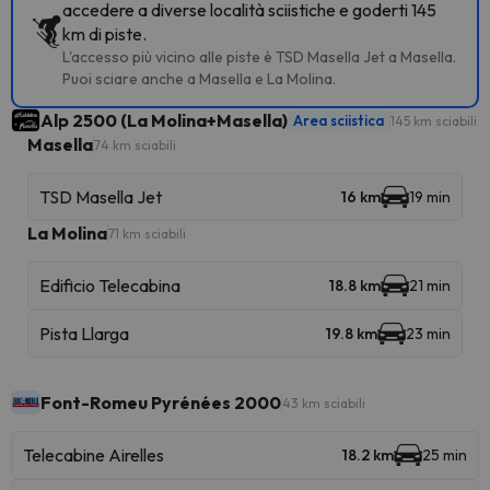
accedere a diverse località sciistiche e goderti 145
km di piste.
L'accesso più vicino alle piste è TSD Masella Jet a Masella.
Puoi sciare anche a Masella e La Molina.
Alp 2500 (La Molina+Masella)
Area sciistica
145 km sciabili
Masella
74 km sciabili
TSD Masella Jet
16 km
19 min
La Molina
71 km sciabili
Edificio Telecabina
18.8 km
21 min
Pista Llarga
19.8 km
23 min
Font-Romeu Pyrénées 2000
43 km sciabili
Telecabine Airelles
18.2 km
25 min