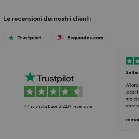
Le recensioni dei nostri clienti
Trustpilot
Esquiades.com
Setti
Allora
locali
ma ci 
prezzo
4.4 su 5 sulla base di 2239 recensioni
nostra 
econom
roman
costre
voluto