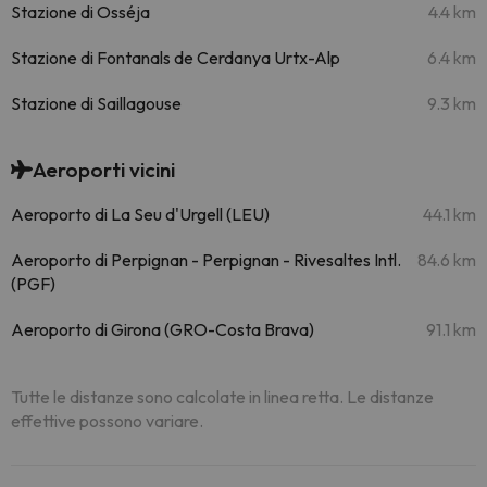
Stazione di Osséja
4.4 km
Stazione di Fontanals de Cerdanya Urtx-Alp
6.4 km
Stazione di Saillagouse
9.3 km
Aeroporti vicini
Aeroporto di La Seu d'Urgell (LEU)
44.1 km
Aeroporto di Perpignan - Perpignan - Rivesaltes Intl.
84.6 km
(PGF)
Aeroporto di Girona (GRO-Costa Brava)
91.1 km
Tutte le distanze sono calcolate in linea retta. Le distanze
effettive possono variare.