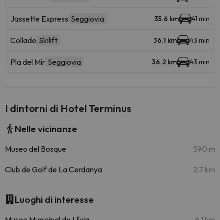
Jassette Express
Seggiovia
35.6 km
41 min
Collade
Skilift
36.1 km
43 min
Pla del Mir
Seggiovia
36.2 km
43 min
I dintorni di Hotel Terminus
Nelle vicinanze
Museo del Bosque
590 m
Club de Golf de La Cerdanya
2.7 km
Luoghi di interesse
Museo Municipal de Llívia
6.1 km