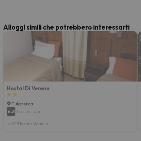
per 6 g
paghi 
Alloggi simili che potrebbero interessarti
Hostal Di Verena
Puigcerda
6.8
8 recensioni
a 16.3 km da Masella