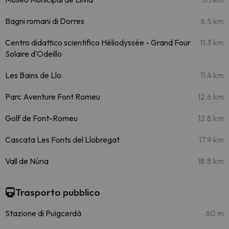
Bagni romani di Dorres
6.5 km
Centro didattico scientifico Héliodyssée - Grand Four
11.3 km
Solaire d'Odeillo
Les Bains de Llo
11.4 km
Parc Aventure Font Romeu
12.6 km
Golf de Font-Romeu
12.8 km
Cascata Les Fonts del Llobregat
17.9 km
Vall de Núria
18.8 km
Trasporto pubblico
Stazione di Puigcerdà
60 m