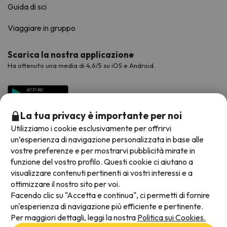
Guida di sci
Viaggiare in gruppo
Scarica la nostra applicazione
Ha ottenuto una media di 4,6/5 su iOS e Android.
La tua privacy è importante per noi
Utilizziamo i cookie esclusivamente per offrirvi
un’esperienza di navigazione personalizzata in base alle
vostre preferenze e per mostrarvi pubblicità mirate in
funzione del vostro profilo. Questi cookie ci aiutano a
visualizzare contenuti pertinenti ai vostri interessi e a
Metodi di pagamento disponibili
ottimizzare il nostro sito per voi.
Facendo clic su "Accetta e continua", ci permetti di fornire
un'esperienza di navigazione più efficiente e pertinente.
Per maggiori dettagli, leggi la nostra
Politica sui Cookies.