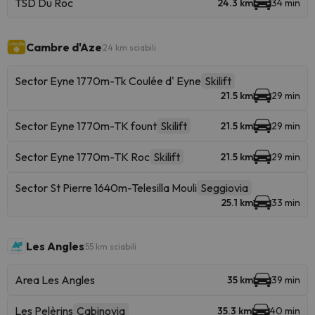
TSD Du Roc
24.3 km
34 min
Cambre d'Aze
24 km sciabili
Sector Eyne 1770m-Tk Coulée d' Eyne
Skilift
21.5 km
29 min
Sector Eyne 1770m-TK fount
Skilift
21.5 km
29 min
Sector Eyne 1770m-TK Roc
Skilift
21.5 km
29 min
Sector St Pierre 1640m-Telesilla Mouli
Seggiovia
25.1 km
33 min
Les Angles
55 km sciabili
Area Les Angles
35 km
39 min
Les Pelèrins
Cabinovia
35.3 km
40 min