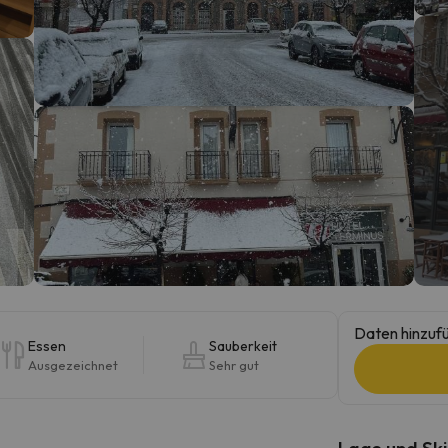
erirrt. Sobald er seinen Kompass gefunden hat, wird er zurück sein.
Daten hinzufü
Essen
Sauberkeit
Ausgezeichnet
Sehr gut
Lage und Ski