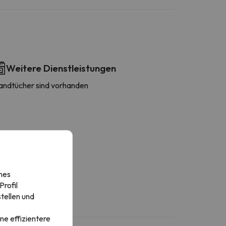
Weitere Dienstleistungen
andtücher sind vorhanden
nes
rofil
tellen und
ne effizientere