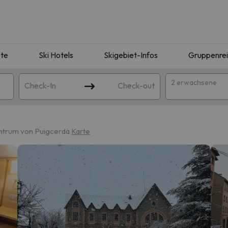
te
Ski Hotels
Skigebiet-Infos
Gruppenre
2 erwachsene
Check-In
Check-out
ntrum von Puigcerdà
Karte
ie Ihrer Suche entsprechen. Versuchen Sie, das Ziel zu ändern.