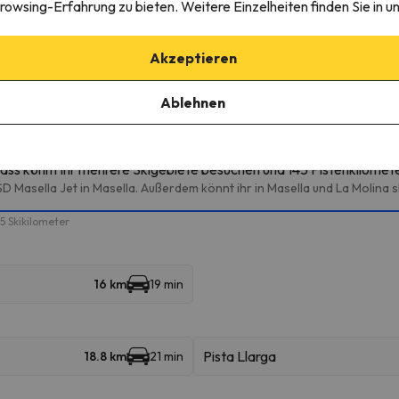
rowsing-Erfahrung zu bieten. Weitere Einzelheiten finden Sie in u
Akzeptieren
Ablehnen
igebieten
ass könnt ihr mehrere Skigebiete besuchen und 145 Pistenkilomet
D Masella Jet in Masella. Außerdem könnt ihr in Masella und La Molina s
5 Skikilometer
16 km
19 min
Pista Llarga
18.8 km
21 min