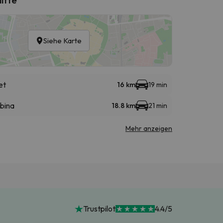
Siehe Karte
et
16 km
19 min
abina
18.8 km
21 min
Mehr anzeigen
Trustpilot
4.4/5