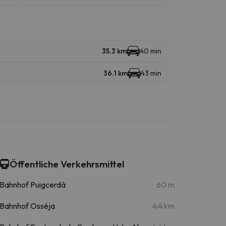
35.3 km
40 min
36.1 km
43 min
Öffentliche Verkehrsmittel
Bahnhof Puigcerdà
60 m
Bahnhof Osséja
4.4 km