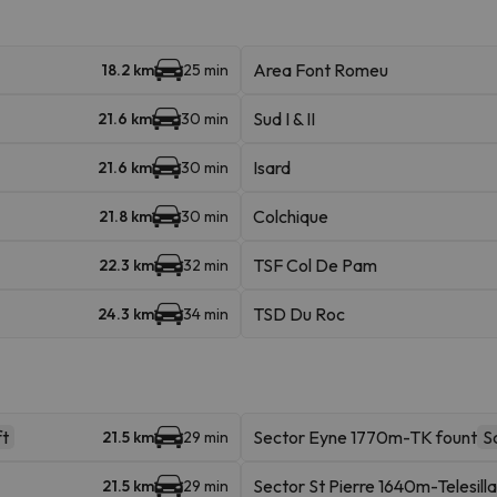
Area Font Romeu
18.2 km
25 min
Sud I & II
21.6 km
30 min
Isard
21.6 km
30 min
Colchique
21.8 km
30 min
TSF Col De Pam
22.3 km
32 min
TSD Du Roc
24.3 km
34 min
ft
Sector Eyne 1770m-TK fount
Sc
21.5 km
29 min
Sector St Pierre 1640m-Telesilla
21.5 km
29 min