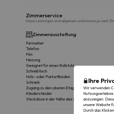
Zimmerservice
Diese Leistungen sind allgemein und können je nach Zi
Zimmerausstattung
Fernseher
Telefon
Fön
Heizung
Geeignet für einen Rollstuhl
Schreibtisch
Holz- oder Parkettböden
Ihre Priv
Schrank
Wir verwenden Coo
Zugang zu den oberen Etagen mit Aufzug
Nutzungserlebnis 
Kleiderständer
anzuzeigen. Diese
Steckdose in der Nähe des Bettes
unsere Website fü
Durch das Klicken