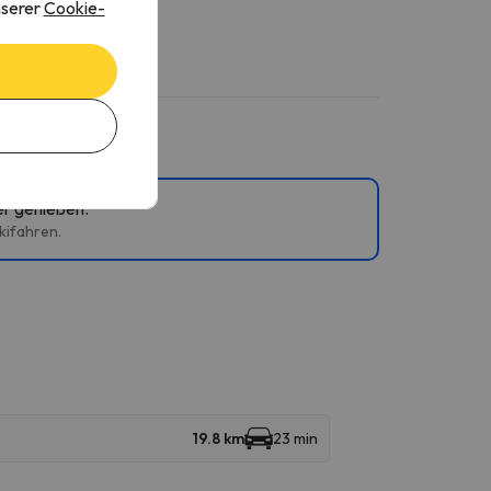
nserer
Cookie-
er genießen.
kifahren.
19.8 km
23 min