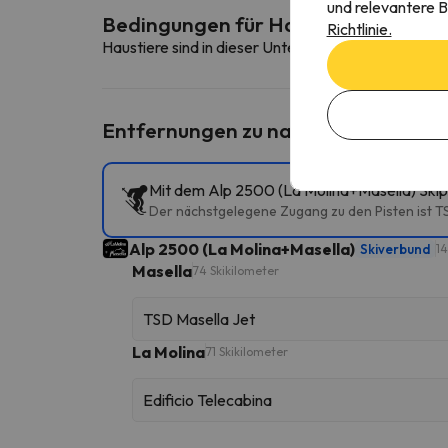
und relevantere B
Bedingungen für Haustiere
Richtlinie.
Haustiere sind in dieser Unterkunft nicht erlaubt.
Entfernungen zu nahe gelegenen Sk
Mit dem Alp 2500 (La Molina+Masella) Skip
Der nächstgelegene Zugang zu den Pisten ist TS
Alp 2500 (La Molina+Masella)
Skiverbund
14
Masella
74 Skikilometer
TSD Masella Jet
La Molina
71 Skikilometer
Edificio Telecabina