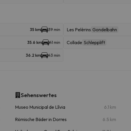
Les Pelèrins
Gondelbahn
35 km
39 min
Collade
Schlepplift
35.6 km
41 min
36.2 km
43 min
Sehenswertes
m
Museo Municipal de Llívia
6.1 km
m
Römische Bäder in Dorres
6.5 km