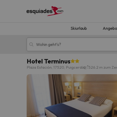
Skiurlaub
Angebo
Hotel Terminus
Skiurlaub
Berghotels
Plaza Estación, 17520, Puigcerdà
526.2 m zum Ze
Oops, wir haben keine Ergebnisse gefunden, d