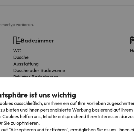
mmertyp variieren.
Badezimmer
WC
H
Dusche
Ausstattung
Dusche oder Badewanne
Privates Badezimmer
Toilettenpapier
Shampoo
atsphäre ist uns wichtig
Duschgel
kies ausschließlich, um Ihnen ein auf Ihre Vorlieben zugeschnitte
zu bieten und Ihnen personalisierte Werbung basierend auf Ihrem P
 Cookies helfen uns, Inhalte entsprechend Ihren Interessen darzus
r Sie zu optimieren.
 auf "Akzeptieren und fortfahren", ermöglichen Sie es uns, Ihnen ei