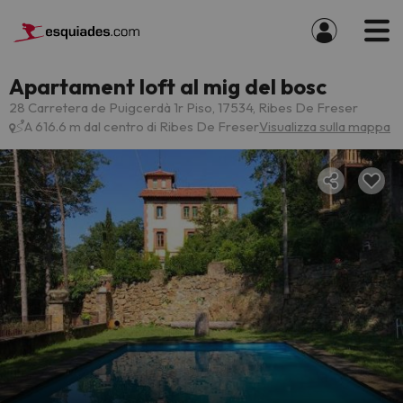
Apartament loft al mig del bosc
28 Carretera de Puigcerdà 1r Piso, 17534, Ribes De Freser
A 616.6 m dal centro di Ribes De Freser
Visualizza sulla mappa