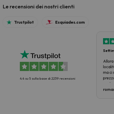
Le recensioni dei nostri clienti
Trustpilot
Esquiades.com
Setti
Allora
locali
ma ci 
prezzo
4.4 su 5 sulla base di 2239 recensioni
nostra 
econom
roman
costre
voluto
per 6 g
paghi 