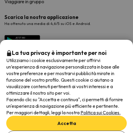
Viaggiare in gruppo
Scarica la nostra applicazione
Ha ottenuto una media di 4,6/5 su iOS e Android.
La tua privacy è importante per noi
Utilizziamo i cookie esclusivamente per offrirvi
un’esperienza di navigazione personalizzata in base alle
vostre preferenze e per mostrarvi pubblicità mirate in
funzione del vostro profilo. Questi cookie ci aiutano a
visualizzare contenuti pertinenti ai vostri interessi e a
Metodi di pagamento disponibili
ottimizzare il nostro sito per voi.
Facendo clic su "Accetta e continua", ci permetti di fornire
un'esperienza di navigazione più efficiente e pertinente.
Per maggiori dettagli, leggi la nostra
Politica sui Cookies.
Termini e condizioni generali
Accetta
Protezione dei dati