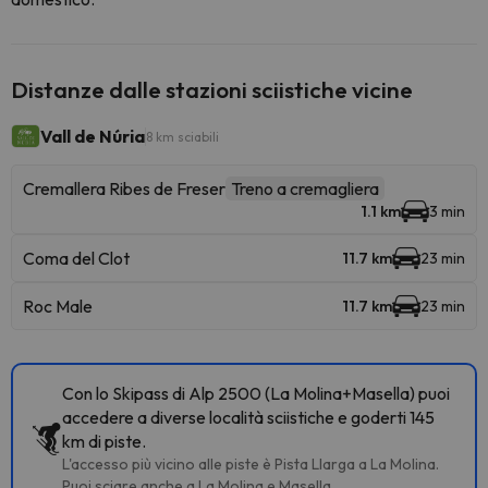
Distanze dalle stazioni sciistiche vicine
Vall de Núria
8 km sciabili
Cremallera Ribes de Freser
Treno a cremagliera
1.1 km
3 min
Coma del Clot
11.7 km
23 min
Roc Male
11.7 km
23 min
Con lo Skipass di Alp 2500 (La Molina+Masella) puoi
accedere a diverse località sciistiche e goderti 145
km di piste.
L'accesso più vicino alle piste è Pista Llarga a La Molina.
Puoi sciare anche a La Molina e Masella.