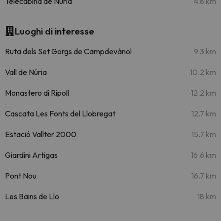
Telecabina de Núria
4.8 km
Luoghi di interesse
Ruta dels Set Gorgs de Campdevànol
9.3 km
Vall de Núria
10.2 km
Monastero di Ripoll
12.2 km
Cascata Les Fonts del Llobregat
12.7 km
Estació Vallter 2000
15.7 km
Giardini Artigas
16.6 km
Pont Nou
16.7 km
Les Bains de Llo
18 km