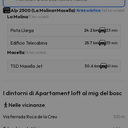
Alp 2500 (La Molina+Masella)
Area sciistica
145 km sciabili
La Molina
71 km sciabili
Pista Llarga
24.2 km
33 min
Edificio Telecabina
25.7 km
35 min
Masella
74 km sciabili
TSD Masella Jet
30.6 km
41 min
I dintorni di Apartament loft al mig del bosc
Nelle vicinanze
Via ferrada Roca de la Creu
510 m