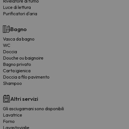
Rivelatore di fumo
Luce di lettura
Purificatori d'aria
Bagno
Vasca da bagno
WC
Doccia
Douche ou baignoire
Bagno privato
Carta igienica
Doccia a filo pavimento
Shampoo
Altri servizi
Gli asciugamani sono disponibili
Lavatrice
Forno
Lavastoviglie