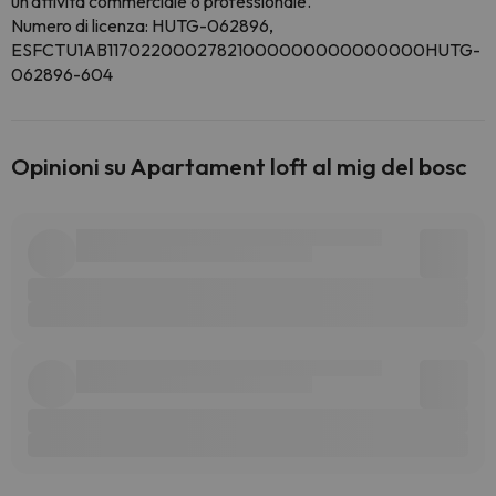
un'attività commerciale o professionale.
Numero di licenza: HUTG-062896,
ESFCTU1AB11702200027821000000000000000HUTG-
062896-604
Opinioni su Apartament loft al mig del bosc