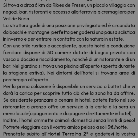
Si trova a circa 6 km da Ribes de Freser, un piccolo villaggio con
negozi, bar, ristoranti e accesso alla ferrovia a cremagliera per
Vall de Nuria.
La struttura gode di una posizione privilegiata ed è circondata
da boschi e montagne: perfetta per godersi una pausa sciistica
in inverno e per entrare in contatto con la natura in estate.
Con uno stile rustico e accogliente, questo hotel a conduzione
familiare dispone di 30 camere dotate di bagno privato con
vasca o doccia e riscaldamento, nonché di un ristorante e di un
bar. Nel giardino si trova una piscina all'aperto (aperta durante
la stagione estiva). Nei dintorni dell'hotel si trovano aree di
parcheggio all'aperto.
Per la prima colazione è disponibile un servizio a buffet che vi
darà la carica per scoprire tutto ciò che la zona ha da offrire.
Se desiderate pranzare o cenare in hotel, potete farlo nel suo
ristorante: a pranzo offre un servizio à la carte e la sera un
menu locale
(a pagamento e da pagare direttamente in hotel)
.
Inoltre, l'hotel ammette animali domestici senza limiti di peso!
Potrete viaggiare con il vostro amico peloso a soli 5€/notte.
Prenotate subito all'
Hotel Terralta 2*
e godetevi la vostra