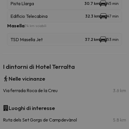
Pista Llarga
30.7 km
45 min
Edificio Telecabina
32.3 km
47 min
Masella
74 km sciabili
TSD Masella Jet
37.2 km
53 min
I dintorni di Hotel Terralta
Nelle vicinanze
Via ferrada Roca de la Creu
3.6 km
Luoghi di interesse
Ruta dels Set Gorgs de Campdevànol
5.8 km