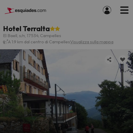
Hotel Terralta
El Baell, s/n, 17534, Campelles
A 1.9 km dal centro di Campelles
Visualizza sulla mappa