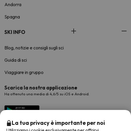
Andorra
Spagna
SKI INFO
Blog, notizie e consigli sugli sci
Guida di sci
Viaggiare in gruppo
Scarica la nostra applicazione
Ha ottenuto una media di 4,6/5 su iOS e Android.
La tua privacy è importante per noi
Utilizziamo i cookie esclusivamente per offrirvi