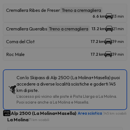
Cremallera Ribes de Freser
Treno a cremagliera
6.6 km
13 min
Cremallera Queralbs
Treno a cremagliera
13.2 km
21 min
Coma del Clot
17.2 km
39 min
Roc Male
17.2 km
39 min
Con lo Skipass di Alp 2500 (La Molina+Masella) puoi
accedere a diverse località sciistiche e goderti 145
km di piste.
L'accesso più vicino alle piste è Pista Llarga a La Molina.
Puoi sciare anche a La Molina e Masella.
Alp 2500 (La Molina+Masella)
Area sciistica
145 km sciabili
La Molina
71 km sciabili