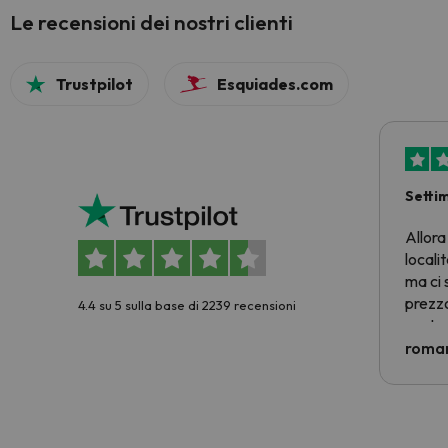
Le recensioni dei nostri clienti
Trustpilot
Esquiades.com
Setti
Allora
locali
ma ci 
prezzo
4.4 su 5 sulla base di 2239 recensioni
nostra 
econom
roman
costre
voluto
per 6 g
paghi 