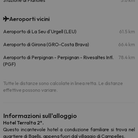
Stazione di Planoles
5.6 km
Aeroporti vicini
Aeroporto di La Seu d'Urgell (LEU)
61.5 km
Aeroporto di Girona (GRO-Costa Brava)
66.4 km
Aeroporto di Perpignan - Perpignan - Rivesaltes Intl.
78.4 km
(PGF)
Tutte le distanze sono calcolate in linea retta. Le distanze
effettive possono variare.
Informazioni sull'alloggio
Hotel Terralta 2*.
Questo incantevole hotel a conduzione familiare si trova nel
quartiere di Baells, appena fuori dal villaggio di Campelles.