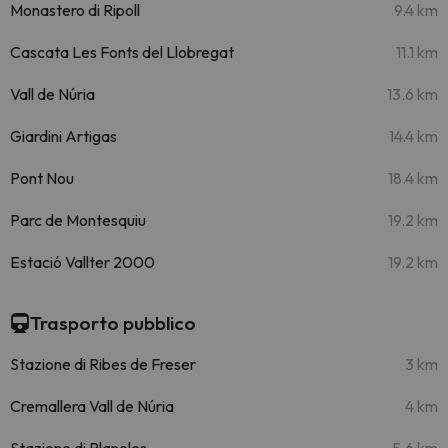
Monastero di Ripoll
9.4 km
Cascata Les Fonts del Llobregat
11.1 km
Vall de Núria
13.6 km
Giardini Artigas
14.4 km
Pont Nou
18.4 km
Parc de Montesquiu
19.2 km
Estació Vallter 2000
19.2 km
Trasporto pubblico
Stazione di Ribes de Freser
3 km
Cremallera Vall de Núria
4 km