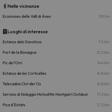
Nelle vicinanze
Ecomuseo delle Valli di Àneu
100 m
Luoghi di interesse
Estanys dels Gavatxos
7.5 km
Port de la Bonaigua
12.2 km
Pic de l'Orri
14.4 km
Estanys de les Corticelles
16.8 km
Telecadira Clot der Os
16.8 km
Servizio di Noleggio Motoslitte Montgarri Outdoor
17.2 km
Pica d'Estats
17.2 km