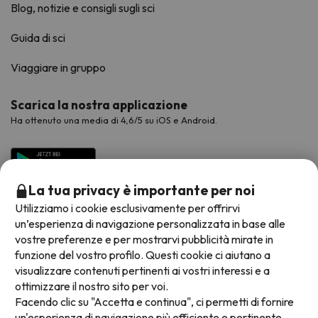
Blog, notizie e consigli sugli sci
Guida di sci
Viaggiare in gruppo
Scarica la nostra applicazione
Ha ottenuto una media di 4,6/5 su iOS e Android.
La tua privacy è importante per noi
Utilizziamo i cookie esclusivamente per offrirvi
un’esperienza di navigazione personalizzata in base alle
vostre preferenze e per mostrarvi pubblicità mirate in
funzione del vostro profilo. Questi cookie ci aiutano a
visualizzare contenuti pertinenti ai vostri interessi e a
Metodi di pagamento disponibili
ottimizzare il nostro sito per voi.
Facendo clic su "Accetta e continua", ci permetti di fornire
un'esperienza di navigazione più efficiente e pertinente.