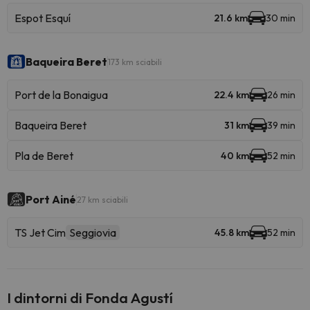
Espot Esquí
21.6 km
30 min
Baqueira Beret
173 km sciabili
Port de la Bonaigua
22.4 km
26 min
Baqueira Beret
31 km
39 min
Pla de Beret
40 km
52 min
Port Ainé
27 km sciabili
TS Jet Cim
Seggiovia
45.8 km
52 min
I dintorni di Fonda Agustí