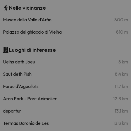
Nelle vicinanze
Museo della Valle d'Arán
800 m
Palazzo del ghiaccio di Vielha
810 m
Luoghi di interesse
Uelhs deth Joeu
8 km
Saut deth Pish
8.4 km
Forau d'Aigualluts
11.7 km
Aran Park - Parc Animalier
12.3 km
deportur
13.1 km
Termas Baronía de Les
13.8 km