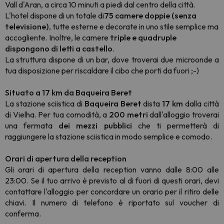
Vall d'Aran, a circa 10 minuti a piedi dal centro della città.
L'hotel dispone di un
totale
di
75 camere doppie
(senza
televisione)
, tutte esterne e
decorate in uno stile semplice ma
accogliente. Inoltre, le camere
triple e quadruple
dispongono di letti a castello
.
La struttura dispone di un bar, dove troverai due microonde a
tua disposizione per riscaldare il cibo che porti da fuori ;-)
Situato a 17 km da Baqueira Beret
La stazione sciistica di
Baqueira Beret
dista
17 km
dalla città
di Vielha. Per tua comodità, a
200 metri
dall'alloggio troverai
una fermata
dei mezzi pubblici
che ti permetterà di
raggiungere la stazione sciistica in modo semplice e comodo.
Orari di apertura della reception
Gli orari di apertura della reception vanno dalle 8:00 alle
23:00. Se il tuo arrivo è previsto al di fuori di questi orari, devi
contattare l'alloggio per concordare un orario per il ritiro delle
chiavi. Il numero di telefono è riportato sul voucher di
conferma.