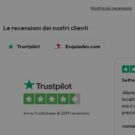
Mostra più recensioni
Le recensioni dei nostri clienti
Trustpilot
Esquiades.com
Setti
Allora
locali
ma ci 
prezzo
4.4 su 5 sulla base di 2239 recensioni
nostra 
econom
roman
costre