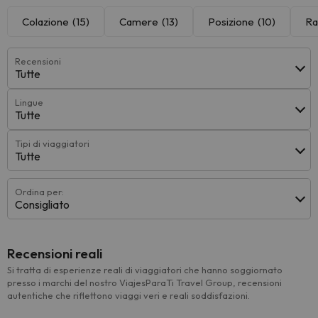
Colazione
(15)
Camere
(13)
Posizione
(10)
Ra
Recensioni
Tutte
Lingue
Tutte
Tipi di viaggiatori
Tutte
Ordina per:
Consigliato
Recensioni reali
Si tratta di esperienze reali di viaggiatori che hanno soggiornato
presso i marchi del nostro ViajesParaTi Travel Group, recensioni
autentiche che riflettono viaggi veri e reali soddisfazioni.