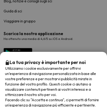
Blog, notizie e consigli sugli sci
Guida di sci
Viaggiare in gruppo
Scarica la nostra applicazione
Ha ottenuto una media di 4,6/5 su iOS e Android.
La tua privacy è importante per noi
Utilizziamo i cookie esclusivamente per offrirvi
un’esperienza di navigazione personalizzata in base alle
vostre preferenze e per mostrarvi pubblicità mirate in
funzione del vostro profilo. Questi cookie ci aiutano a
visualizzare contenuti pertinenti ai vostri interessi e a
Metodi di pagamento disponibili
ottimizzare il nostro sito per voi.
Facendo clic su "Accetta e continua", ci permetti di fornire
un'esperienza di navigazione più efficiente e pertinente.