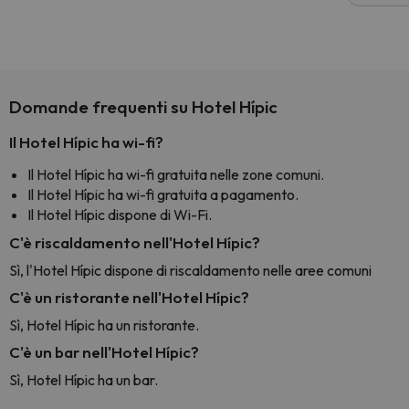
voluto
per 6 g
paghi 
Domande frequenti su Hotel Hípic
Il Hotel Hípic ha wi-fi?
Il Hotel Hípic ha wi-fi gratuita nelle zone comuni.
Il Hotel Hípic ha wi-fi gratuita a pagamento.
Il Hotel Hípic dispone di Wi-Fi.
C'è riscaldamento nell'Hotel Hípic?
Sì, l'Hotel Hípic dispone di riscaldamento nelle aree comuni
C'è un ristorante nell'Hotel Hípic?
Sì, Hotel Hípic ha un ristorante.
C'è un bar nell'Hotel Hípic?
Sì, Hotel Hípic ha un bar.