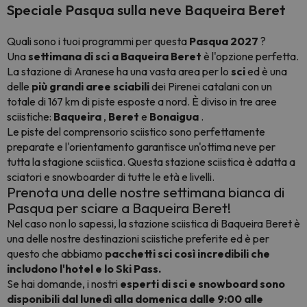
Speciale Pasqua sulla neve Baqueira Beret
Quali sono i tuoi programmi per questa
Pasqua 2027
?
Una
settimana di sci a Baqueira Beret
è l'opzione perfetta.
La stazione di Aranese ha una vasta area per lo
sci
ed è una
delle
più grandi aree sciabili
dei Pirenei catalani con un
totale di 167 km di piste esposte a nord. È diviso in tre aree
sciistiche:
Baqueira
,
Beret
e
Bonaigua
.
Le piste del comprensorio sciistico sono perfettamente
preparate e l'orientamento garantisce un'ottima neve per
tutta la stagione sciistica. Questa stazione sciistica è adatta a
sciatori e snowboarder di tutte le età e livelli.
Prenota una delle nostre settimana bianca di
Pasqua per sciare a Baqueira Beret!
Nel caso non lo sapessi, la stazione sciistica di Baqueira Beret è
una delle nostre destinazioni sciistiche preferite ed è per
questo che abbiamo
pacchetti sci così incredibili che
includono l'hotel e lo Ski Pass.
Se hai domande, i nostri
esperti di sci e snowboard sono
disponibili dal lunedì alla domenica dalle 9:00 alle