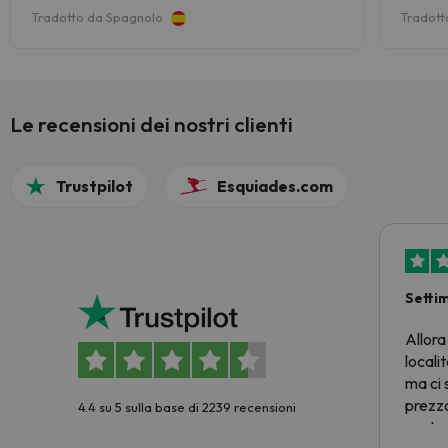
increíb
Tradotto da Spagnolo
Tradott
Le recensioni dei nostri clienti
Trustpilot
Esquiades.com
Setti
Allora
locali
ma ci 
prezzo
4.4 su 5 sulla base di 2239 recensioni
nostra 