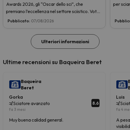
Awards 2026, gli “Oscar dello sci”, che
per sciar
premiano l’eccellenza nel settore sciistico. Vota
subito e aiutaci a arrivare in cima!
Pubblicato:
07/08/2026
Pubblic
Ulteriori informazioni
Ultime recensioni su Baqueira Beret
Baqueira
Beret
Gorka
Luis
8.6
Sciatore avanzato
Scia
fa 3 mesi
fa 4 me
Muy buena calidad general.
A pesa
visibil