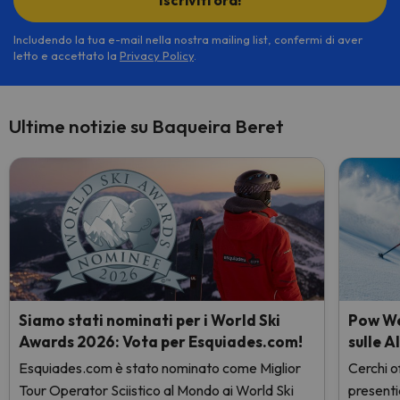
Iscriviti ora!
Includendo la tua e-mail nella nostra mailing list, confermi di aver
letto e accettato la
Privacy Policy
.
Ultime notizie su Baqueira Beret
Siamo stati nominati per i World Ski
Pow Wee
Awards 2026: Vota per Esquiades.com!
sulle A
Esquiades.com è stato nominato come Miglior
Cerchi of
Tour Operator Sciistico al Mondo ai World Ski
presenti