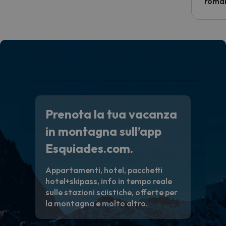
econom
roman
costre
voluto
per 6 g
paghi 
Prenota la tua vacanza
in montagna sull’app
Esquiades.com.
Appartamenti, hotel, pacchetti
hotel+skipass, info in tempo reale
sulle stazioni sciistiche, offerte per
la montagna e molto altro.