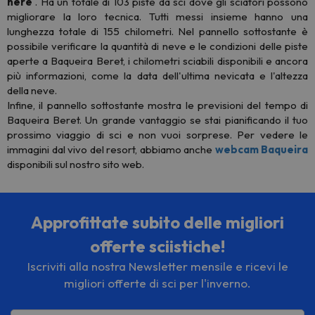
nere
. Ha un totale di 103 piste da sci dove gli sciatori possono
migliorare la loro tecnica. Tutti messi insieme hanno una
lunghezza totale di 155 chilometri. Nel pannello sottostante è
possibile verificare la quantità di neve e le condizioni delle piste
aperte a Baqueira Beret, i chilometri sciabili disponibili e ancora
più informazioni, come la data dell'ultima nevicata e l'altezza
della neve.
Infine, il pannello sottostante mostra le previsioni del tempo di
Baqueira Beret. Un grande vantaggio se stai pianificando il tuo
prossimo viaggio di sci e non vuoi sorprese. Per vedere le
immagini dal vivo del resort, abbiamo anche
webcam Baqueira
disponibili sul nostro sito web.
Approfittate subito delle migliori
offerte sciistiche!
Iscriviti alla nostra Newsletter mensile e ricevi le
migliori offerte di sci per l'inverno.