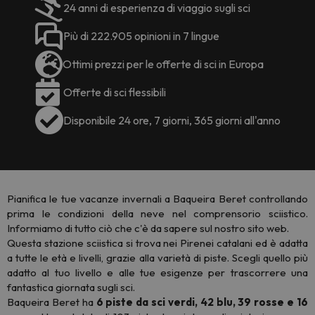
24 anni di esperienza di viaggio sugli sci
Più di 222.905 opinioni in 7 lingue
Ottimi prezzi per le offerte di sci in Europa
Offerte di sci flessibili
Disponibile 24 ore, 7 giorni, 365 giorni all'anno
Pianifica le tue vacanze invernali a Baqueira Beret controllando
prima le condizioni della neve nel comprensorio sciistico.
Informiamo di tutto ciò che c'è da sapere sul nostro sito web.
Questa stazione sciistica si trova nei Pirenei catalani ed è adatta
a tutte le età e livelli, grazie alla varietà di piste. Scegli quello più
adatto al tuo livello e alle tue esigenze per trascorrere una
fantastica giornata sugli sci.
Baqueira Beret ha
6 piste da sci verdi, 42 blu, 39 rosse e 16