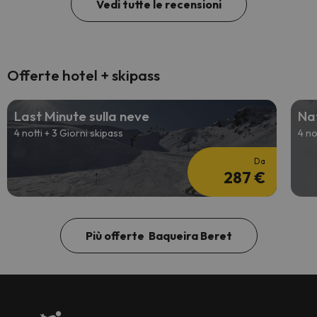
Vedi tutte le recensioni
Offerte hotel + skipass
Last Minute sulla neve
Nat
4 notti + 3 Giorni skipass
4 no
Da
287 €
Più offerte Baqueira Beret