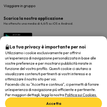
Viaggiare in gruppo
Scarica la nostra applicazione
Ha ottenuto una media di 4,6/5 su iOS e Android.
La tua privacy è importante per noi
Utilizziamo i cookie esclusivamente per offrirvi
un’esperienza di navigazione personalizzata in base alle
vostre preferenze e per mostrarvi pubblicità mirate in
funzione del vostro profilo. Questi cookie ci aiutano a
visualizzare contenuti pertinenti ai vostri interessi e a
Metodi di pagamento disponibili
ottimizzare il nostro sito per voi.
Facendo clic su "Accetta e continua", ci permetti di fornire
un'esperienza di navigazione più efficiente e pertinente.
Per maggiori dettagli, leggi la nostra
Politica sui Cookies.
Termini e condizioni generali
Accetta