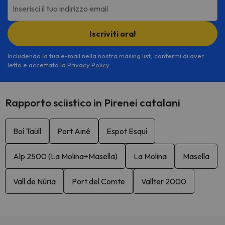
Inserisci il tuo indirizzo email
Iscriviti ora!
Includendo la tua e-mail nella nostra mailing list, confermi di aver
letto e accettato la
Privacy Policy
.
Rapporto sciistico in Pirenei catalani
Boí Taüll
Port Ainé
Espot Esquí
Alp 2500 (La Molina+Masella)
La Molina
Masella
Vall de Núria
Port del Comte
Vallter 2000