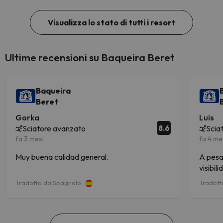
Visualizza lo stato di tutti i resort
Ultime recensioni su Baqueira Beret
Baqueira
Beret
Gorka
Luis
8.6
Sciatore avanzato
Scia
fa 3 mesi
fa 4 me
Muy buena calidad general.
A pesa
visibil
increíb
Tradotto da Spagnolo
Tradott