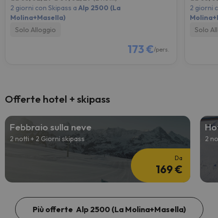
2 giorni con Skipass a
Alp 2500 (La
2 giorni 
Molina+Masella)
Molina+
Solo Alloggio
Solo Al
173 €
/pers.
Offerte hotel + skipass
Febbraio sulla neve
Ho
2 notti + 2 Giorni skipass
2 no
Da
169 €
Più offerte Alp 2500 (La Molina+Masella)