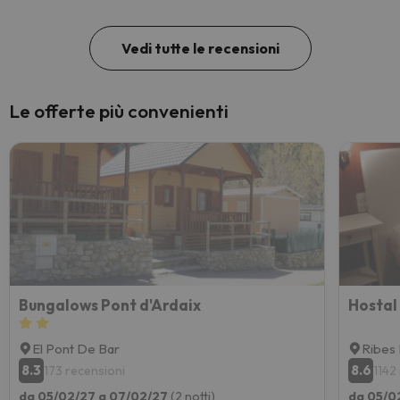
rapido. Entre semana los accesos funcionan
bastante bien y la.mayoria de pistas estan
geniales.
Vedi tutte le recensioni
Le offerte più convenienti
Bungalows Pont d'Ardaix
Hostal
El Pont De Bar
Ribes
8.3
8.6
173 recensioni
1142
da 05/02/27 a 07/02/27
(2 notti)
da 05/0