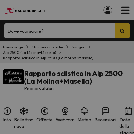
Dove vuoi sciare?
Homepage
Stazioni sciistiche
Spagna
Alp 2500 (La Molina+Masella)
Rapporto sciistico in Alp 2500 (La Molina+Masella)
Rapporto sciistico in Alp 2500
(La Molina+Masella)
Pirenei catalani
Info
Bollettino
Offerte
Webcam
Meteo
Recensioni
Date
neve
della
stagio