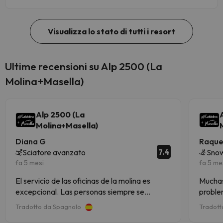
Visualizza lo stato di tutti i resort
Ultime recensioni su Alp 2500 (La
Molina+Masella)
Alp 2500 (La
Molina+Masella)
Diana G
Raque
7.4
Sciatore avanzato
Snow
fa 5 mesi
fa 5 me
El servicio de las oficinas de la molina es
Muchas
excepcional. Las personas siempre se
probl
muestran abiertas a ayudar con cualquier
Tradotto da Spagnolo
Tradott
problema y recoger el forfait fue super facil y