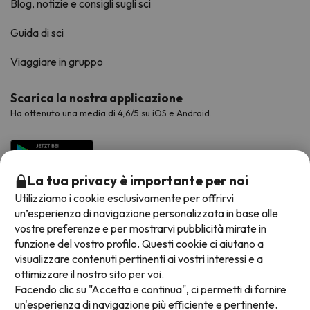
Blog, notizie e consigli sugli sci
Guida di sci
Viaggiare in gruppo
Scarica la nostra applicazione
Ha ottenuto una media di 4,6/5 su iOS e Android.
La tua privacy è importante per noi
Utilizziamo i cookie esclusivamente per offrirvi
un’esperienza di navigazione personalizzata in base alle
vostre preferenze e per mostrarvi pubblicità mirate in
funzione del vostro profilo. Questi cookie ci aiutano a
visualizzare contenuti pertinenti ai vostri interessi e a
Metodi di pagamento disponibili
ottimizzare il nostro sito per voi.
Facendo clic su "Accetta e continua", ci permetti di fornire
un'esperienza di navigazione più efficiente e pertinente.