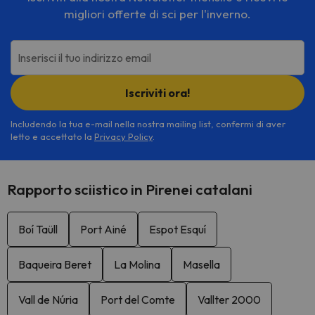
migliori offerte di sci per l'inverno.
Inserisci il tuo indirizzo email
Iscriviti ora!
Includendo la tua e-mail nella nostra mailing list, confermi di aver
letto e accettato la
Privacy Policy
.
Rapporto sciistico in Pirenei catalani
Boí Taüll
Port Ainé
Espot Esquí
Baqueira Beret
La Molina
Masella
Vall de Núria
Port del Comte
Vallter 2000