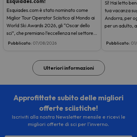
Esquiades.com!
Sì! Hai letto be
Esquiades.com è stato nominato come
tua vacanza sugli
Miglior Tour Operator Sciistico al Mondo ai
Andorra, per og
World Ski Awards 2026, gli “Oscar dello
per un adulto, a
sci”, che premiano l’eccellenza nel settore
giorni con skip
sciistico. Vota subito e aiutaci a arrivare in
GRATIS. Entra e
Pubblicato:
07/08/2026
Pubblicato:
01
cima!
Ulteriori informazioni
Approfittate subito delle migliori
offerte sciistiche!
Iscriviti alla nostra Newsletter mensile e ricevi le
migliori offerte di sci per l'inverno.