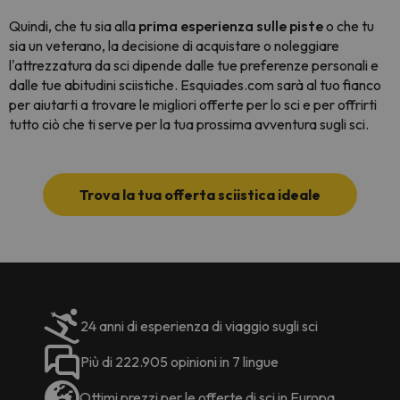
Quindi, che tu sia alla
prima esperienza sulle piste
o che tu
sia un veterano, la decisione di acquistare o noleggiare
l'attrezzatura da sci dipende dalle tue preferenze personali e
dalle tue abitudini sciistiche. Esquiades.com sarà al tuo fianco
per aiutarti a trovare le migliori offerte per lo sci e per offrirti
tutto ciò che ti serve per la tua prossima avventura sugli sci.
Trova la tua offerta sciistica ideale
24 anni di esperienza di viaggio sugli sci
Più di 222.905 opinioni in 7 lingue
Ottimi prezzi per le offerte di sci in Europa