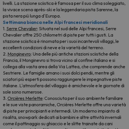
livelli. La stazione sciistica è famosa per il suo clima soleggiato,
la vivace scena après-ski e la leggendaria pista Sarenne, la
pista nera più lunga d'Europa.
Settimana bianca nelle Alpi francesi meridionali
1.
Serre Chevalier
: Situata nel sud delle Alpi francesi, Serre
Chevalier offre 250 chilometri di piste per tutti i gusti. La
stazione sciistica è rinomata per i suoi incantevoli villaggi, le
eccellenti condizioni di neve e la varietà del terreno.
2.
Monginevro
: Una delle più antiche stazioni sciistiche della
Francia, il Monginevro si trova vicino al confine italiano e si
collega alla vasta area della Via Lattea, che comprende anche
Sestriere. Le famiglie amano i suoi dolci pendii, mentre gli
sciatori più esperti possono raggiungere le impegnative piste
italiane. L'atmosfera del villaggio è amichevole e le giornate di
sole sono numerose.
3.
Orcières Merlette
: Conosciuta per il suo ambiente familiare
e le sue viste panoramiche, Orcières Merlette offre una varietà
di piste per principianti e intermedi. Un moderno impianto di
risalita, snowpark dedicati ai bambini e altre attività invernali
come il pattinaggio su ghiaccio e le slitte trainate da cani