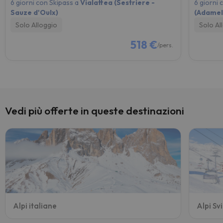
6 giorni con Skipass a
Vialattea (Sestriere -
6 giorni 
Sauze d'Oulx)
(Adamell
Solo Alloggio
Solo Al
518 €
/pers.
Vedi più offerte in queste destinazioni
Alpi italiane
Alpi Sv