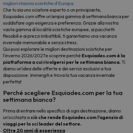
migliori stazioni sciistiche d'Europa
.
Che tu sia uno sciatore esperto o un principiante,
Esquiades.com offre un'ampia gamma di settimana bianca per
soddisfare ogni esigenza e preferenza. Grazie alla nostra
vasta gamma di località sciistiche europee, ai pacchetti
flessibili e ai prezzi imbattibili, ti garantiamo una vacanza
invernale memorabile e senza stress.
Qui puoi esplorare le migliori destinazioni sciistiche per
l'inverno 2026/2027e scoprire perché
Esquiades.com è la
piattaforma a cui rivolgersi per le settimana bianca.
Ti
diamo un'idea delle offerte e dei servizi esclusivi a tua
disposizione. Immergiti e trova la tua vacanza invernale
perfetta!
Perché scegliere Esquiades.com per la tua
settimana bianca?
Prima di entrare nello specifico di ogni destinazione, diamo
un'occhiata a
ciò che rende Esquiades.com l'agenzia di
viaggi per lo sci leader del settore.
Oltre 20 anni di esperienza