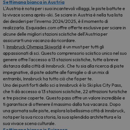
Settimana bianca in Austria
L'Austria è nota per i suoi incantevoli villaggi, le piste battute e
la vivace scena après-ski. Se sciare in Austria è nella tua lista
dei desideri per l'inverno 2024/2025, è il momento di
realizzarla. Esquiades.com offre offerte esclusive per sciare in
alcune delle migliori stazioni sciistiche dell'Austria per
assicurarti una vacanza da ricordare.
1.
Innsbruck Olympia Skiworld
: è un must per tutti gli
appassionati di sci. Questo comprensorio sciistico unico nel suo
genere offre l'accesso a 13 stazioni sciistiche, tutte a breve
distanza dalla città di Innsbruck. Che tu sia alla ricerca di piste
impegnative, di piste adatte alle famiglie o di un mix di
entrambi, Innsbruck ha tutto ciò che fa per te.
Uno dei punti forti dello sci a Innsbruck è lo Ski plus City Pass,
che ti dà accesso a 13 stazioni sciistiche, 22 attrazioni turistiche
e tre piscine coperte. Questo pass offre un valore incredibile e
ti garantisce di ottenere il massimo dalla tua vacanza. Dopo
una giornata sulle piste, esplora la bellissima città di Innsbruck,
nota per la sua ricca storia, la sua splendida architettura e la
sua vivace scena culturale.
Settimana bianca in Svizzera