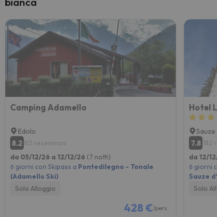
bianca
Camping Adamello
Hotel 
Edolo
Sauze 
8.2
7.8
80 recensioni
182 
da 05/12/26 a 12/12/26
(7 notti)
da 12/12
6 giorni con Skipass a
Pontedilegno - Tonale
6 giorni 
(Adamello Ski)
Sauze d
Solo Alloggio
Solo Al
428 €
/pers.