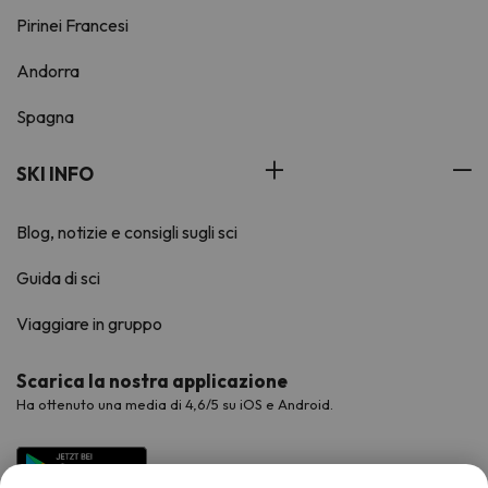
Pirinei Francesi
Andorra
Spagna
SKI INFO
Blog, notizie e consigli sugli sci
Guida di sci
Viaggiare in gruppo
Scarica la nostra applicazione
Ha ottenuto una media di 4,6/5 su iOS e Android.