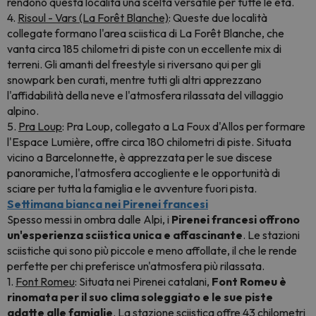
rendono questa località una scelta versatile per tutte le età.
4.
Risoul - Vars (La Forêt Blanche)
: Queste due località
collegate formano l'area sciistica di La Forêt Blanche, che
vanta circa 185 chilometri di piste con un eccellente mix di
terreni. Gli amanti del freestyle si riversano qui per gli
snowpark ben curati, mentre tutti gli altri apprezzano
l'affidabilità della neve e l'atmosfera rilassata del villaggio
alpino.
5.
Pra Loup
: Pra Loup, collegato a La Foux d'Allos per formare
l'Espace Lumière, offre circa 180 chilometri di piste. Situata
vicino a Barcelonnette, è apprezzata per le sue discese
panoramiche, l'atmosfera accogliente e le opportunità di
sciare per tutta la famiglia e le avventure fuori pista.
Settimana bianca nei Pirenei francesi
Spesso messi in ombra dalle Alpi, i
Pirenei francesi offrono
un'esperienza sciistica unica e affascinante
. Le stazioni
sciistiche qui sono più piccole e meno affollate, il che le rende
perfette per chi preferisce un'atmosfera più rilassata.
1.
Font Romeu
: Situata nei Pirenei catalani,
Font Romeu è
rinomata per il suo clima soleggiato e le sue piste
adatte alle famiglie
. La stazione sciistica offre 43 chilometri