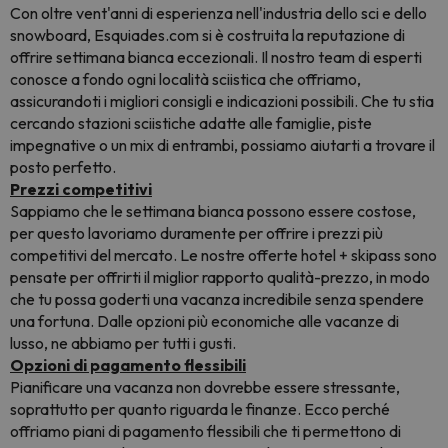
Con oltre vent'anni di esperienza nell'industria dello sci e dello
snowboard, Esquiades.com si è costruita la reputazione di
offrire settimana bianca eccezionali. Il nostro team di esperti
conosce a fondo ogni località sciistica che offriamo,
assicurandoti i migliori consigli e indicazioni possibili. Che tu stia
cercando stazioni sciistiche adatte alle famiglie, piste
impegnative o un mix di entrambi, possiamo aiutarti a trovare il
posto perfetto.
Prezzi competitivi
Sappiamo che le settimana bianca possono essere costose,
per questo lavoriamo duramente per offrire i prezzi più
competitivi del mercato. Le nostre offerte hotel + skipass sono
pensate per offrirti il miglior rapporto qualità-prezzo, in modo
che tu possa goderti una vacanza incredibile senza spendere
una fortuna. Dalle opzioni più economiche alle vacanze di
lusso, ne abbiamo per tutti i gusti.
Opzioni di pagamento flessibili
Pianificare una vacanza non dovrebbe essere stressante,
soprattutto per quanto riguarda le finanze. Ecco perché
offriamo piani di pagamento flessibili che ti permettono di