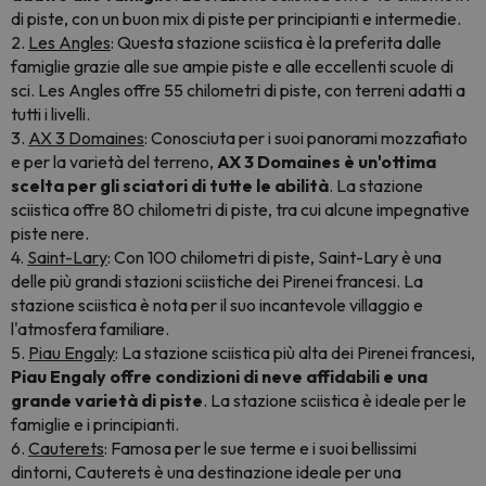
di piste, con un buon mix di piste per principianti e intermedie.
2.
Les Angles
: Questa stazione sciistica è la preferita dalle
famiglie grazie alle sue ampie piste e alle eccellenti scuole di
sci. Les Angles offre 55 chilometri di piste, con terreni adatti a
tutti i livelli.
3.
AX 3 Domaines
: Conosciuta per i suoi panorami mozzafiato
e per la varietà del terreno,
AX 3 Domaines è un'ottima
scelta per gli sciatori di tutte le abilità
. La stazione
sciistica offre 80 chilometri di piste, tra cui alcune impegnative
piste nere.
4.
Saint-Lary
: Con 100 chilometri di piste, Saint-Lary è una
delle più grandi stazioni sciistiche dei Pirenei francesi. La
stazione sciistica è nota per il suo incantevole villaggio e
l'atmosfera familiare.
5.
Piau Engaly
: La stazione sciistica più alta dei Pirenei francesi,
Piau Engaly offre condizioni di neve affidabili e una
grande varietà di piste
. La stazione sciistica è ideale per le
famiglie e i principianti.
6.
Cauterets
: Famosa per le sue terme e i suoi bellissimi
dintorni, Cauterets è una destinazione ideale per una