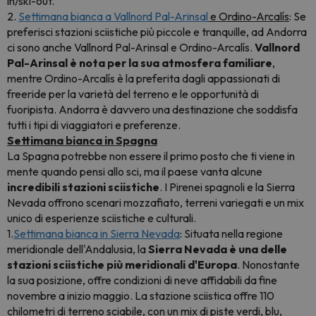
in/ski-out.
2.
Settimana bianca a Vallnord Pal-Arinsal
e Ordino-Arcalís
: Se
preferisci stazioni sciistiche più piccole e tranquille, ad Andorra
ci sono anche Vallnord Pal-Arinsal e Ordino-Arcalís.
Vallnord
Pal-Arinsal è nota per la sua atmosfera familiare
,
mentre Ordino-Arcalís è la preferita dagli appassionati di
freeride per la varietà del terreno e le opportunità di
fuoripista. Andorra è davvero una destinazione che soddisfa
tutti i tipi di viaggiatori e preferenze.
Settimana bianca in Spagna
La Spagna potrebbe non essere il primo posto che ti viene in
mente quando pensi allo sci, ma il paese vanta alcune
incredibili stazioni sciistiche
. I Pirenei spagnoli e la Sierra
Nevada offrono scenari mozzafiato, terreni variegati e un mix
unico di esperienze sciistiche e culturali.
1.
Settimana bianca in Sierra Nevada
: Situata nella regione
meridionale dell'Andalusia, la
Sierra Nevada è una delle
stazioni sciistiche più meridionali d'Europa
. Nonostante
la sua posizione, offre condizioni di neve affidabili da fine
novembre a inizio maggio. La stazione sciistica offre 110
chilometri di terreno sciabile, con un mix di piste verdi, blu,