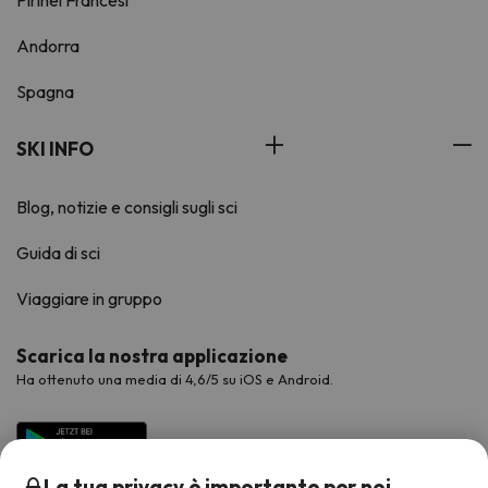
Pirinei Francesi
Andorra
Spagna
SKI INFO
Blog, notizie e consigli sugli sci
Guida di sci
Viaggiare in gruppo
Scarica la nostra applicazione
Ha ottenuto una media di 4,6/5 su iOS e Android.
La tua privacy è importante per noi