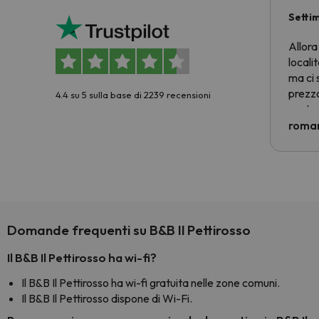
Setti
Allora
locali
ma ci 
prezzo
4.4 su 5 sulla base di 2239 recensioni
nostra 
econom
roman
costre
voluto
per 6 g
paghi 
Domande frequenti su B&B Il Pettirosso
Il B&B Il Pettirosso ha wi-fi?
Il B&B Il Pettirosso ha wi-fi gratuita nelle zone comuni.
Il B&B Il Pettirosso dispone di Wi-Fi.