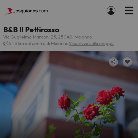
B&B Il Pettirosso
Via Guglielmo Marconi 25, 25040, Malonno
A 1.3 km dal centro di Malonno
Visualizza sulla mappa