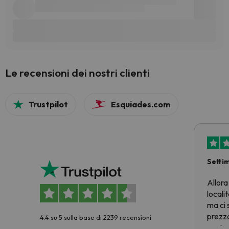
Le recensioni dei nostri clienti
Trustpilot
Esquiades.com
Setti
Allora
locali
ma ci 
prezzo
4.4 su 5 sulla base di 2239 recensioni
nostra 