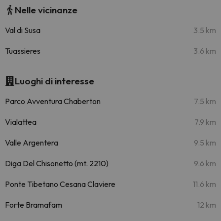
Nelle vicinanze
Val di Susa
3.5 km
Tuassieres
3.6 km
Luoghi di interesse
Parco Avventura Chaberton
7.5 km
Vialattea
7.9 km
Valle Argentera
9.5 km
Diga Del Chisonetto (mt. 2210)
9.6 km
Ponte Tibetano Cesana Claviere
11.6 km
Forte Bramafam
12 km