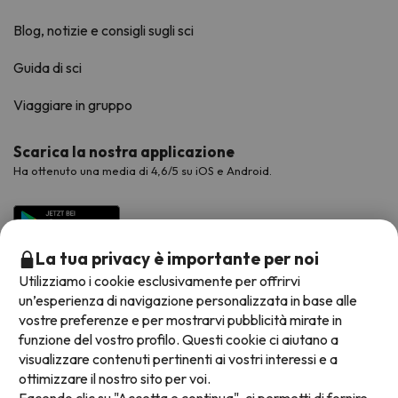
Blog, notizie e consigli sugli sci
Guida di sci
Viaggiare in gruppo
Scarica la nostra applicazione
Ha ottenuto una media di 4,6/5 su iOS e Android.
La tua privacy è importante per noi
Utilizziamo i cookie esclusivamente per offrirvi
un’esperienza di navigazione personalizzata in base alle
vostre preferenze e per mostrarvi pubblicità mirate in
funzione del vostro profilo. Questi cookie ci aiutano a
visualizzare contenuti pertinenti ai vostri interessi e a
Metodi di pagamento disponibili
ottimizzare il nostro sito per voi.