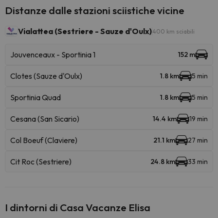
Distanze dalle stazioni sciistiche vicine
Vialattea (Sestriere - Sauze d'Oulx)
400 km sciabili
Jouvenceaux - Sportinia 1
152 m
Clotes (Sauze d'Oulx)
1.8 km
5 min
Sportinia Quad
1.8 km
5 min
Cesana (San Sicario)
14.4 km
19 min
Col Boeuf (Claviere)
21.1 km
27 min
Cit Roc (Sestriere)
24.8 km
33 min
I dintorni di Casa Vacanze Elisa