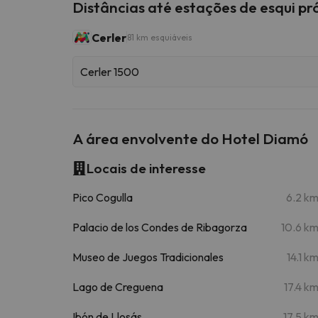
Distâncias até estações de esqui p
Cerler
81 km esquiáveis
Cerler 1500
A área envolvente do Hotel Diamó
Locais de interesse
Pico Cogulla
6.2 k
Palacio de los Condes de Ribagorza
10.6 k
Museo de Juegos Tradicionales
14.1 k
Lago de Creguena
17.4 k
Ibón de Llosás
17.5 k