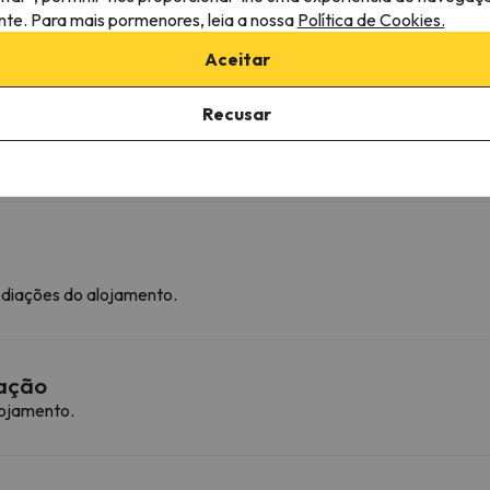
ante. Para mais pormenores, leia a nossa
Política de Cookies.
Aceitar
Recusar
ediações do alojamento.
mação
lojamento.