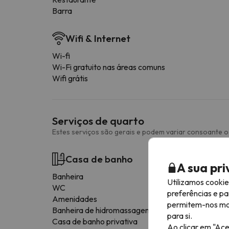
Barra
Wifi & Internet
Wi-fi
Wi-Fi gratuito nas áreas comuns
Wifi grátis
Serviços de quarto
Estes serviços são gerais e podem variar consoante o 
Casa de banho
A sua pr
Banheira
Utilizamos cooki
WC
preferências e pa
Amenidades
permitem-nos most
Banheira de hidromassagem
para si.
Casa de banho privativa
Ao clicar em "Ace