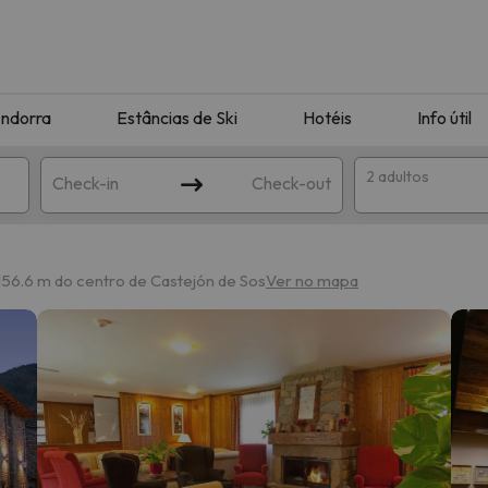
ndorra
Estâncias de Ski
Hotéis
Info útil
2 adultos
Check-in
Check-out
ha
156.6 m do centro de Castejón de Sos
Ver no mapa
corresponda à sua pesquisa. Tente modificar o destino.