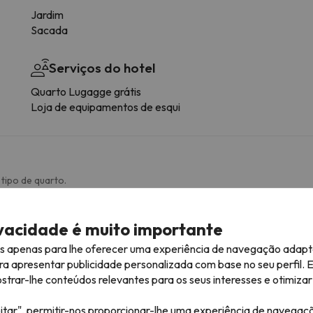
Jardim
Sacada
Serviços do hotel
Quarto Lugagge grátis
Loja de equipamentos de esqui
tipo de quarto.
Serviços do quarto
ivacidade é muito importante
Telefone
es apenas para lhe oferecer uma experiência de navegação adapt
Secador de cabelo
ra apresentar publicidade personalizada com base no seu perfil. 
Aquecimento
rar-lhe conteúdos relevantes para os seus interesses e otimizar 
Pavimento de madeira ou parquet
itar", permitir-nos proporcionar-lhe uma experiência de navegaç