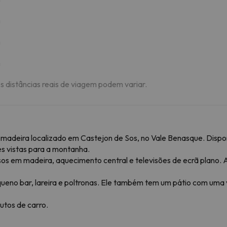
m
m
m
As distâncias reais de viagem podem variar.
e madeira localizado em Castejon de Sos, no Vale Benasque. Disp
s vistas para a montanha.
sos em madeira, aquecimento central e televisões de ecrã plano.
ueno bar, lareira e poltronas. Ele também tem um pátio com um
utos de carro.