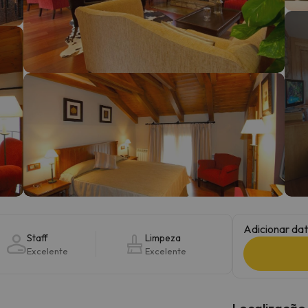
 caminho. Assim que encontrar a sua bússola, estará de volta.
Adicionar dat
Staff
Limpeza
Excelente
Excelente
Localização