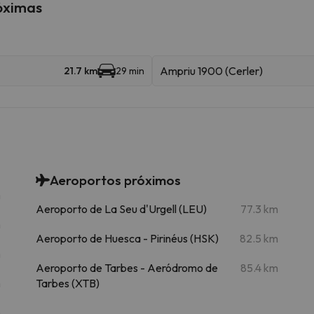
róximas
Ampriu 1900 (Cerler)
21.7 km
29 min
Aeroportos próximos
m
Aeroporto de La Seu d'Urgell (LEU)
77.3 km
m
Aeroporto de Huesca - Pirinéus (HSK)
82.5 km
m
Aeroporto de Tarbes - Aeródromo de
85.4 km
m
Tarbes (XTB)
m