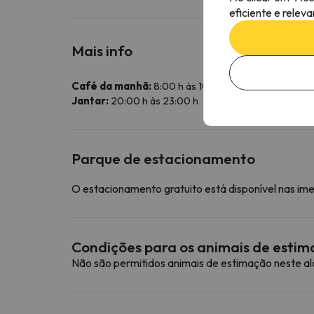
eficiente e relev
Mais info
Café da manhã:
8:00 h às 10:00 h
Jantar:
20:00 h às 23:00 h
Parque de estacionamento
O estacionamento gratuito está disponível nas im
Condições para os animais de esti
Não são permitidos animais de estimação neste a