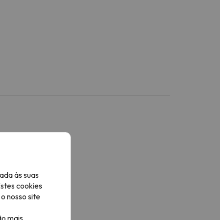
ada às suas
Estes cookies
o nosso site
ão mais