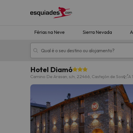
Férias na Neve
Sierra Nevada
A
Hotel Diamó
Férias na neve
Hotéis de montan
Camino De Arasan, s/n, 22466, Castejón de Sos
A 
Oops, não encontramos nenhum resultado que 