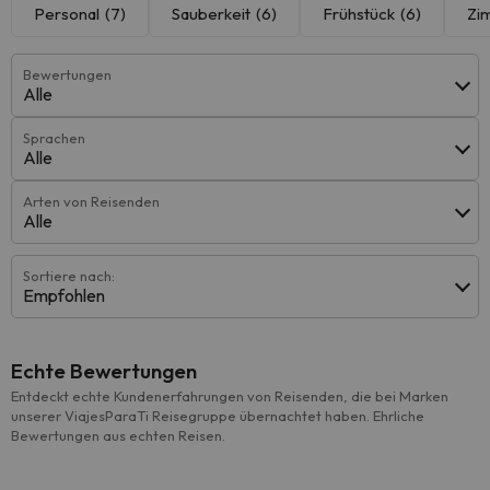
Personal
(7)
Sauberkeit
(6)
Frühstück
(6)
Zi
Bewertungen
Alle
Sprachen
Alle
Arten von Reisenden
Alle
Sortiere nach:
Empfohlen
Echte Bewertungen
Entdeckt echte Kundenerfahrungen von Reisenden, die bei Marken
unserer ViajesParaTi Reisegruppe übernachtet haben. Ehrliche
Bewertungen aus echten Reisen.