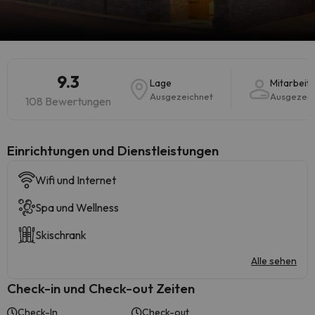
9.3
Lage
Mitarbeit
Ausgezeichnet
Ausgezeic
108 Bewertungen
​Einrichtungen und Dienstleistungen
Wifi und Internet
Spa und Wellness
Skischrank
Alle sehen
Check-in und Check-out Zeiten
Check-In
Check-out