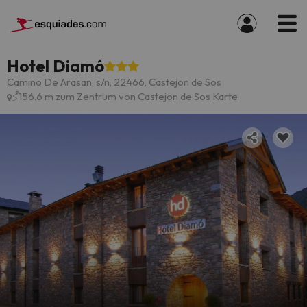
Hotel Diamó
Camino De Arasan, s/n, 22466, Castejon de Sos
156.6 m zum Zentrum von Castejon de Sos
Karte