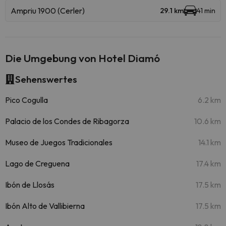
Ampriu 1900 (Cerler)
29.1 km
41 min
Die Umgebung von Hotel Diamó
Sehenswertes
Pico Cogulla
6.2 km
Palacio de los Condes de Ribagorza
10.6 km
Museo de Juegos Tradicionales
14.1 km
Lago de Creguena
17.4 km
Ibón de Llosás
17.5 km
Ibón Alto de Vallibierna
17.5 km