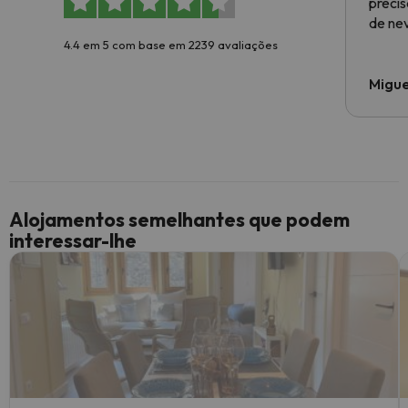
preci
de ne
4.4 em 5 com base em 2239 avaliações
Migue
Alojamentos semelhantes que podem
interessar-lhe