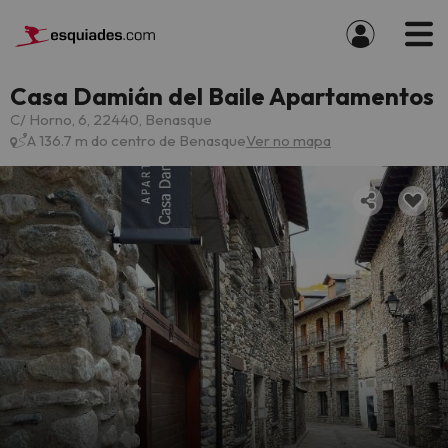
Casa Damián del Baile Apartamentos
C/ Horno, 6, 22440, Benasque
A 136.7 m do centro de Benasque
Ver no mapa