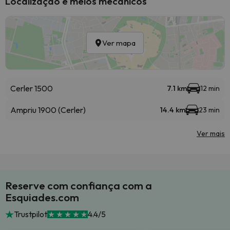
Localização e meios mecânicos
Ver mapa
Cerler 1500
7.1 km
12 min
Ampriu 1900 (Cerler)
14.4 km
23 min
Ver mais
Reserve com confiança com a
Esquiades.com
Trustpilot
4.4/5