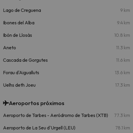
Lago de Creguena
9 km
Ibones del Alba
9.4 km
Ibón de Llosás
10.8 km
Aneto
11.3 km
Cascada de Gorgutes
11.6 km
Forau d'Aigualluts
13.6 km
Uelhs deth Joeu
17.3 km
Aeroportos próximos
Aeroporto de Tarbes - Aeródromo de Tarbes (XTB)
77.3 km
Aeroporto de La Seu d'Urgell (LEU)
78.1 km