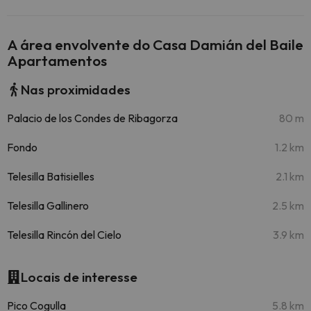
A área envolvente do Casa Damián del Baile
Apartamentos
Nas proximidades
Palacio de los Condes de Ribagorza
80 m
Fondo
1.2 km
Telesilla Batisielles
2.1 km
Telesilla Gallinero
2.5 km
Telesilla Rincón del Cielo
3.9 km
Locais de interesse
Pico Cogulla
5.8 km