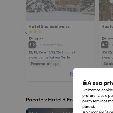
Hotel Snö Edelweiss
Hosta
Cerler
Cast
8.2
8.4
286 comentários
50
12/12/26 a 13/12/26
(1 noite)
05/12/
2 dias de forfait em
Cerler
2 dias 
Pequeno-almoço
Só al
156 €
/pess.
A sua pr
Utilizamos cooki
preferências e pa
Pacotes: Hotel + Forfait
permitem-nos most
para si.
Ao clicar em "Ace