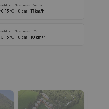
imo
Mínimo
Nova neve
Vento
ºC
15 ºC
0 cm
11 km/h
imo
Mínimo
Nova neve
Vento
ºC
15 ºC
0 cm
10 km/h