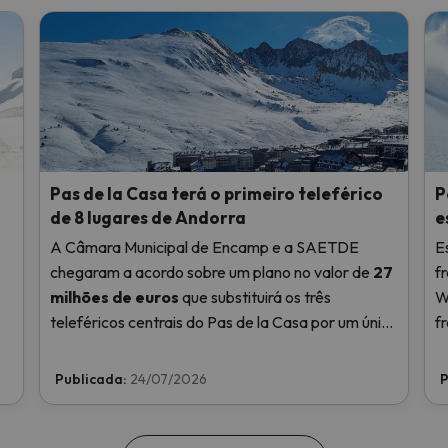
Pas de la Casa terá o primeiro teleférico
P
de 8 lugares de Andorra
e
A Câmara Municipal de Encamp e a SAETDE
E
chegaram a acordo sobre um plano no valor de
27
f
milhões de euros
que substituirá os três
W
teleféricos centrais do Pas de la Casa por um único
f
teleférico de oito lugares com desengate
individual e ligará o teleférico Pioners ao lago de
Publicada:
24/07/2026
P
les Abelletes.