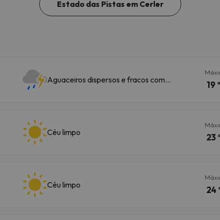
Estado das Pistas em Cerler
Máx
Aguaceiros dispersos e fracos com
19 
trovoada
Máx
Céu limpo
23 
Máx
Céu limpo
24 