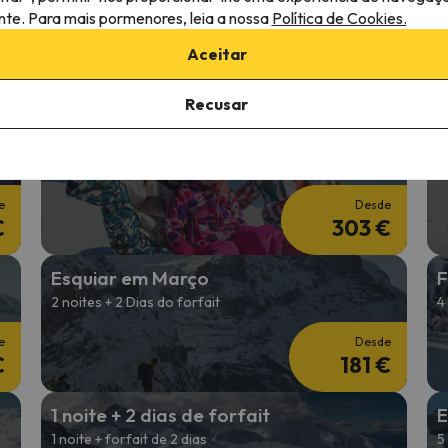
Férias na Neve Carnaval
F
ante. Para mais pormenores, leia a nossa
Política de Cookies.
2 noites + 2 Dias de forfait
4
Aceitar
e
Desde
€
181 €
Recusar
Esquiar no início do ano
E
4 noites + forfait de 3 dias
2
e
Desde
€
303 €
Esquiar em Março
F
2 noites + 2 Dias do forfait
4
e
Desde
€
181 €
1 noite + 2 dias de forfait
E
1 noite + forfait de 2 dias
5