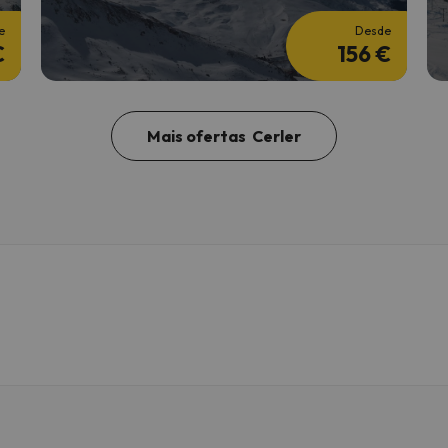
e
Desde
€
156 €
Mais ofertas Cerler