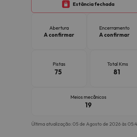
Estância fechada
Bem, parece que o nosso Seeker perdeu o seu
Abertura
Encerramento
A confirmar
A confirmar
Pistas
Total Kms
75
81
Meios mecânicos
19
Última atualização: 05 de Agosto de 2026 às 05: