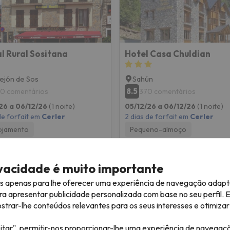
l Rural Sositana
Hotel Casa Chuldian
ejón de Sos
Sahún
8.5
0 comentários
370 comentários
26 a 06/12/26
(1 noite)
05/12/26 a 06/12/26
(1 noite)
de forfait em
Cerler
2 dias de forfait em
Cerler
ojamento
Pequeno-almoço
167 €
167 
/pess.
ivacidade é muito importante
es apenas para lhe oferecer uma experiência de navegação adapt
ra apresentar publicidade personalizada com base no seu perfil. 
rar-lhe conteúdos relevantes para os seus interesses e otimizar 
itar", permitir-nos proporcionar-lhe uma experiência de navegaç