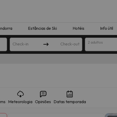
ndorra
Estâncias de Ski
Hotéis
Info útil
2 adultos
Check-in
Check-out
ha
ams
Meteorologia
Opiniões
Datas temporada
corresponda à sua pesquisa. Tente modificar o destino.