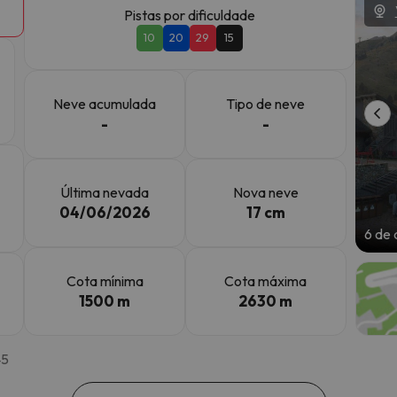
Pistas por dificuldade
10
20
29
15
 caminho. Assim que encontrar a sua bússola, estará de volta.
Neve acumulada
Tipo de neve
-
-
Última nevada
Nova neve
04/06/2026
17 cm
6 de 
Cota mínima
Cota máxima
1500 m
2630 m
45