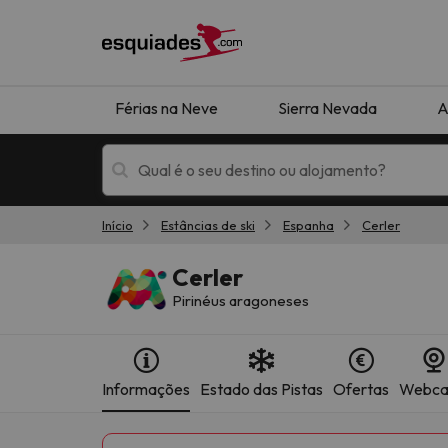
Férias na Neve
Sierra Nevada
A
Início
Estâncias de ski
Espanha
Cerler
Férias na neve
Hotéis de montan
Cerler
Pirinéus aragoneses
Informações
Estado das Pistas
Ofertas
Webc
Oops, não encontramos nenhum resultado que 