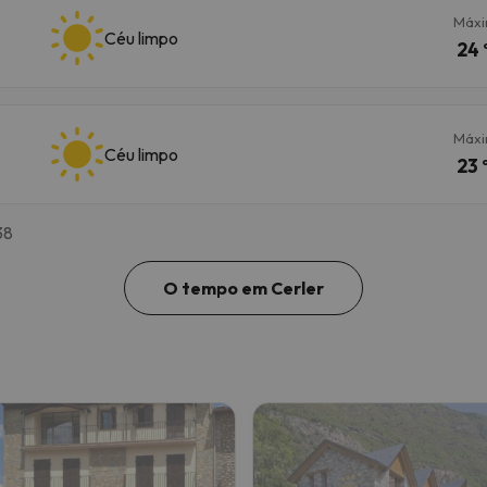
Máx
Céu limpo
24 
Máx
Céu limpo
23 
38
O tempo em Cerler