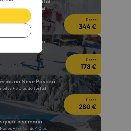
érias na Neve Natal
 noites + 3 dias de forfait
Desde
344 €
squiar em Janeiro
 noites + 2 Dias de forfait
Desde
178 €
érias na Neve Páscoa
 noites + 3 Dias do forfait
Desde
280 €
squiar à semana
 Noites + Forfait de 4 Dias