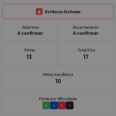
Estância fechada
Abertura
Encerramento
A confirmar
A confirmar
Pistas
Total Kms
13
17
Meios mecânicos
10
Pistas por dificuldade
5
4
4
0