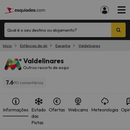
Qual é o seu destino ou alojamento?
Início
Estâncias de ski
Espanha
Valdelinares
Valdelinares
Outros resorts de esqui
7.6
90 comentários
Informações
Estado
Ofertas
Webcams
Meteorologia
Opin
das
Pistas