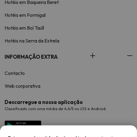
Hotéis em Baqueira Beret
Hotéis em Formigal
Hotéis em Boí Taüll
Hotéis na Serra da Estrela
INFORMAÇÃO EXTRA
Contacto
Web corporativa
Descarregue a nossa aplicação
Classificado com uma média de 4,6/5 no iOS e Android.