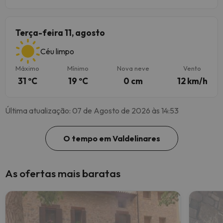
Terça-feira 11, agosto
Céu limpo
Máximo
Mínimo
Nova neve
Vento
31 ºC
19 ºC
0 cm
12 km/h
Última atualização: 07 de Agosto de 2026 às 14:53
O tempo em Valdelinares
As ofertas mais baratas