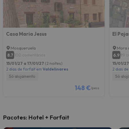
Casa Maria Jesus
El Paja
Mosqueruela
Mora 
8.7
6.9
100 comentários
89 c
15/01/27 a 17/01/27
(2 noites)
15/01/27
2 dias de forfait em
Valdelinares
2 dias de
Só alojamento
Só alo
148 €
/pess.
Pacotes: Hotel + Forfait