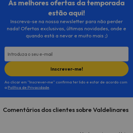
As melhores ofertas da temporada
estão aqui!
Inscreva-se na nossa newsletter para não perder
nada! Ofertas exclusivas, últimas novidades, onde e
quando está a nevar e muito mais ;)
Introduza o seu e-mail
Inscrever-me!
Ao clicar em ''Inscrever-me'' confirma ter lido e estar de acordo com
a
Política de Privacidade
.
Comentários dos clientes sobre Valdelinares