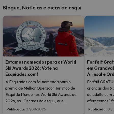
Blogue, Notícias e dicas de esqui
Estamos nomeados para os World
Forfait Grat
Ski Awards 2026: Vote na
em Grandvali
Esquiades.com!
Arinsal e Or
A Esquiades.com foi nomeada para o
Forfait GRATU
prémio de Melhor Operador Turístico de
crianças dos 6 
Esqui do Mundo nos World Ski Awards de
de adulto com 
2026, os «Óscares do esqui», que
oferecemos 1 fo
reconhecem a excelência na indústria do
Publicada:
07/08/2026
Publicada:
01/
esqui. Vote agora e ajude-nos a chegar ao