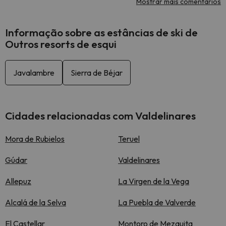
Mostrar mais comentários
Informação sobre as estâncias de ski de
Outros resorts de esqui
Javalambre
Sierra de Béjar
Cidades relacionadas com Valdelinares
Mora de Rubielos
Teruel
Gúdar
Valdelinares
Allepuz
La Virgen de la Vega
Alcalá de la Selva
La Puebla de Valverde
El Castellar
Montoro de Mezquita