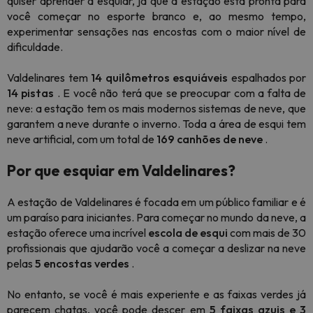
quiser aprender a esquiar, já que a estação está pronta para
você começar no esporte branco e, ao mesmo tempo,
experimentar sensações nas encostas com o maior nível de
dificuldade.
Valdelinares tem
14 quilômetros esquiáveis
espalhados por
14 pistas
. E você não terá que se preocupar com a falta de
neve: a estação tem os mais modernos sistemas de neve, que
garantem a neve durante o inverno. Toda a área de esqui tem
neve artificial, com um total de
169 canhões de neve
.
Por que esquiar em Valdelinares?
A estação de Valdelinares é focada em um público familiar e é
um paraíso para iniciantes. Para começar no mundo da neve, a
estação oferece uma incrível
escola de esqui
com mais de 30
profissionais que ajudarão você a começar a deslizar na neve
pelas
5 encostas verdes
.
No entanto, se você é mais experiente e as faixas verdes já
parecem chatas, você pode descer em
5 faixas azuis e 3