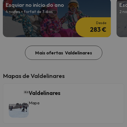
Esquiar no início do ano
Es
4 noites + forfait de 3 dias
2 no
Desde
283 €
Mais ofertas Valdelinares
Mapas de Valdelinares
Valdelinares
Mapa