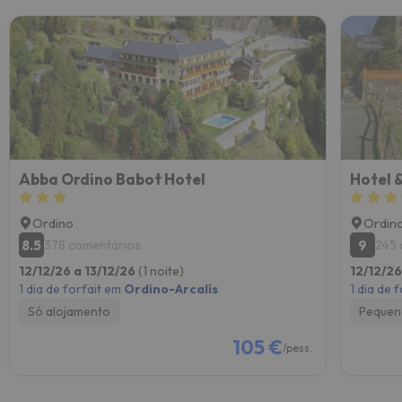
Abba Ordino Babot Hotel
Hotel 
Ordino
Ordin
8.5
9
378 comentários
245 
12/12/26 a 13/12/26
(1 noite)
12/12/26
1 dia de forfait em
Ordino-Arcalís
1 dia de 
Só alojamento
Pequen
105 €
/pess.