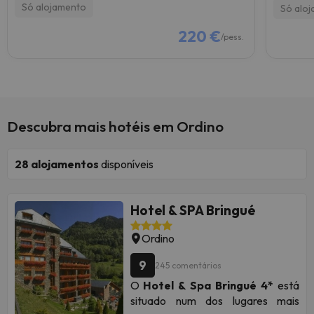
Só alojamento
Só alo
220 €
/pess.
Descubra mais hotéis em Ordino
28
alojamentos
disponíveis
Hotel & SPA Bringué
Ordino
9
245 comentários
O
Hotel & Spa Bringué 4*
está
situado num dos lugares mais