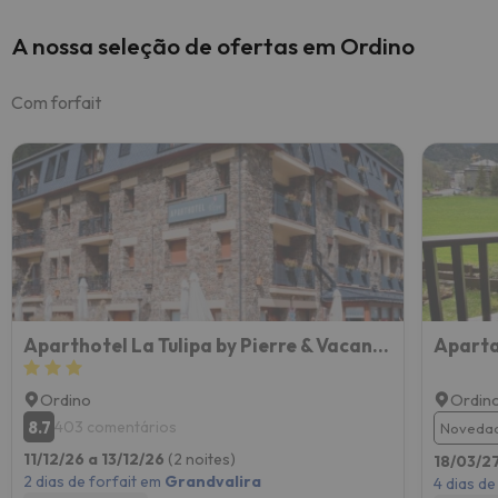
A nossa seleção de ofertas em Ordino
Com forfait
Aparthotel La Tulipa by Pierre & Vacances
Ordino
Ordin
8.7
403 comentários
Novedad
11/12/26 a 13/12/26
(2 noites)
18/03/2
2 dias de forfait em
Grandvalira
4 dias de