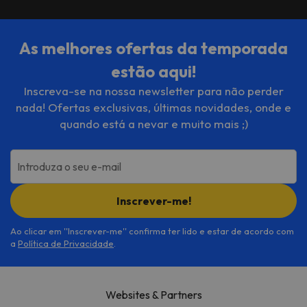
As melhores ofertas da temporada
estão aqui!
Inscreva-se na nossa newsletter para não perder
nada! Ofertas exclusivas, últimas novidades, onde e
quando está a nevar e muito mais ;)
Introduza o seu e-mail
Inscrever-me!
Ao clicar em ''Inscrever-me'' confirma ter lido e estar de acordo com
a
Política de Privacidade
.
Websites & Partners