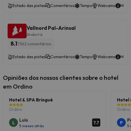
Estado das pistas
Comentários
Tempo
Webcams
Mais 
Vallnord Pal-Arinsal
Andorra
8.1
7362 comentários
Estado das pistas
Comentários
Tempo
Webcams
Mais 
Opiniões dos nossos clientes sobre o hotel
em Ordino
Hotel & SPA Bringué
Hotel 
Ordino
Ordino
Luís
P
L
P
7.7
5 meses atrás
5