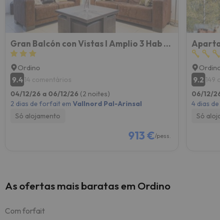
Gran Balcón con Vistas I Amplio 3 Hab cerca Ordino I AndStay
Aparta
Ordino
Ordin
9.4
9.2
14 comentários
149 
04/12/26 a 06/12/26
(2 noites)
06/12/26
2 dias de forfait em
Vallnord Pal-Arinsal
4 dias de
Só alojamento
Só alo
913 €
/pess.
As ofertas mais baratas em Ordino
Com forfait