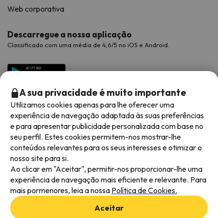
Web corporativa
Descarregue a nossa aplicação
Classificado com uma média de 4,6/5 no iOS e Android.
A sua privacidade é muito importante
Utilizamos cookies apenas para lhe oferecer uma
experiência de navegação adaptada às suas preferências
e para apresentar publicidade personalizada com base no
seu perfil. Estes cookies permitem-nos mostrar-lhe
conteúdos relevantes para os seus interesses e otimizar o
Métodos de pagamento disponíveis
nosso site para si.
Ao clicar em "Aceitar", permitir-nos proporcionar-lhe uma
experiência de navegação mais eficiente e relevante. Para
mais pormenores, leia a nossa
Política de Cookies.
Termos e condições gerais
Aceitar
Privacidade dos dados