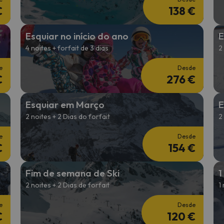
€
138 €
Esquiar no início do ano
E
4 noites + forfait de 3 dias
2
e
Desde
€
276 €
Esquiar em Março
E
2 noites + 2 Dias do forfait
2
e
Desde
€
154 €
Fim de semana de Ski
1
2 noites + 2 Dias de forfait
1
e
Desde
€
120 €