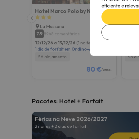
eficiente e relev
Hotel Marco Polo by Nexta
Hotel
La Massana
La C
7.9
8.5
8948 comentários
43
12/12/26 a 13/12/26
(1 noite)
12/12/
1 dia de forfait em
Ordino-Arcalís
1 dia d
Só alojamento
Só al
80 €
/pess.
Pacotes: Hotel + Forfait
Férias na Neve 2026/2027
2 noites + 2 dias de forfait
Desd