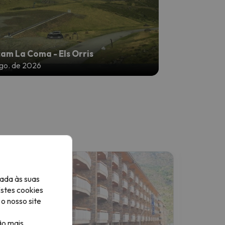
am La Coma - Els Orris
ago. de 2026
ada às suas
Estes cookies
o nosso site
ão mais