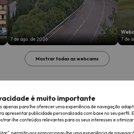
Webc
7 de ago. de 2026
7 de 
Mostrar todas as webcams
ivacidade é muito importante
es apenas para lhe oferecer uma experiência de navegação adapt
ra apresentar publicidade personalizada com base no seu perfil. 
rar-lhe conteúdos relevantes para os seus interesses e otimizar 
itar", permitir-nos proporcionar-lhe uma experiência de navegaç