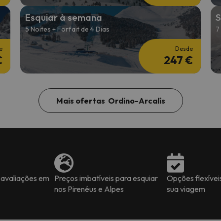
Esquiar à semana
S
5 Noites + Forfait de 4 Dias
7
e
Desde
€
247 €
Mais ofertas Ordino-Arcalís
 avaliações em
Preços imbatíveis para esquiar
Opções flexívei
nos Pirenéus e Alpes
sua viagem