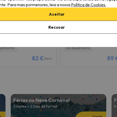
ante. Para mais pormenores, leia a nossa
Política de Cookies.
 Mu
Hotel Sant Jordi by Aleg
Aceitar
ortinada
Andorra-a-Velha
Recusar
6.5
9 comentários
172 comentários
26 a 13/12/26
(1 noite)
12/12/26 a 13/12/26
(1 noite)
e forfait em
Ordino-Arcalís
1 dia de forfait em
Ordino-Arca
ojamento
Só alojamento
82 €
89 
/pess.
Férias na Neve Carnaval
F
2 noites + 2 Dias de forfait
4
e
Desde