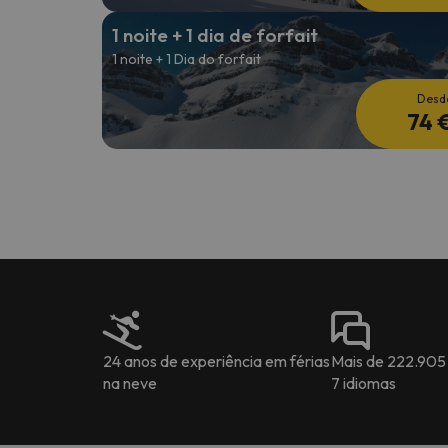
1 noite + 1 dia de forfait
1 noite + 1 Dia do forfait
Desd
74 
24 anos de experiência em férias
Mais de 222.905
na neve
7 idiomas