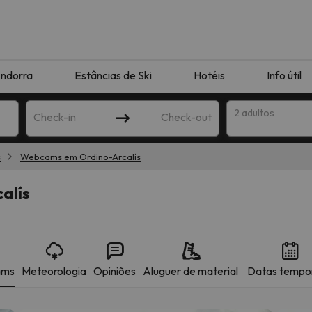
ndorra
Estâncias de Ski
Hotéis
Info útil
2 adultos
Check-in
Check-out
s
Webcams em Ordino-Arcalís
ha
alís
ams
Meteorologia
Opiniões
Aluguer de material
Datas tempo
corresponda à sua pesquisa. Tente modificar o destino.