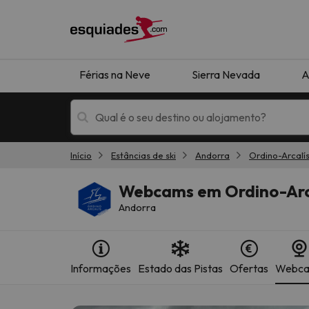
Férias na Neve
Sierra Nevada
A
Início
Estâncias de ski
Andorra
Ordino-Arcalí
Férias na neve
Hotéis de montan
Webcams em Ordino-Arc
Andorra
Informações
Estado das Pistas
Ofertas
Webc
Oops, não encontramos nenhum resultado que 