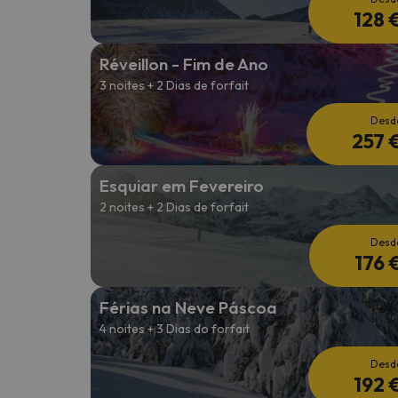
128 
Réveillon - Fim de Ano
3 noites + 2 Dias de forfait
Desd
257 
Esquiar em Fevereiro
2 noites + 2 Dias de forfait
Desd
176 
Férias na Neve Páscoa
4 noites + 3 Dias do forfait
Desd
192 