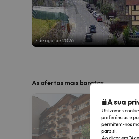
7 de ago. de 2026
As ofertas mais baratas
A sua pr
Utilizamos cooki
preferências e pa
permitem-nos most
para si.
Ao clicar em "Ace